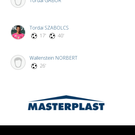
Tordai
GÁBOR
Tordai
SZABOLCS
17'
40'
Wallenstein
NORBERT
26'