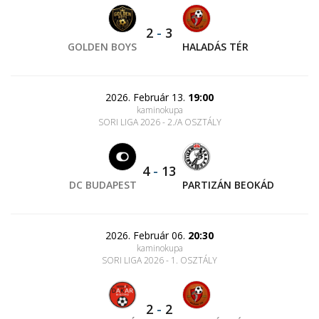
2
-
3
GOLDEN BOYS
HALADÁS TÉR
2026. Február 13.
19:00
kaminokupa
SORI LIGA 2026 - 2./A OSZTÁLY
4
-
13
DC BUDAPEST
PARTIZÁN BEOKÁD
2026. Február 06.
20:30
kaminokupa
SORI LIGA 2026 - 1. OSZTÁLY
2
-
2