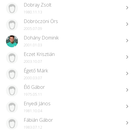
Dobray Zsolt
1980.11.13
Döbröczöni Örs
2005.07.09
Dohány Dominik
2001.01.03
Eczet Krisztián
2003.10.07
Égető Márk
2000.03.07
Élő Gábor
1975.05.11
Enyedi János
1981.10.04
Fábián Gábor
1983.07.12