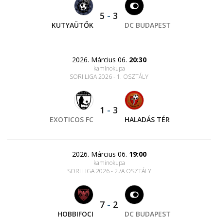
5
-
3
KUTYAÜTŐK
DC BUDAPEST
2026. Március 06.
20:30
kaminokupa
SORI LIGA 2026 - 1. OSZTÁLY
1
-
3
EXOTICOS FC
HALADÁS TÉR
2026. Március 06.
19:00
kaminokupa
SORI LIGA 2026 - 2./A OSZTÁLY
7
-
2
HOBBIFOCI
DC BUDAPEST