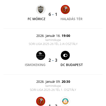
6
-
1
FC MÓRICZ
HALADÁS TÉR
2026. Január 16.
19:00
kaminokupa
SORI LIGA 2025-26 TÉL 2./A OSZTÁLY
2
-
3
ISMOKEKING
DC BUDAPEST
2026. Január 09.
20:30
kaminokupa
SORI LIGA 2025-26 TÉL 1. OSZTÁLY