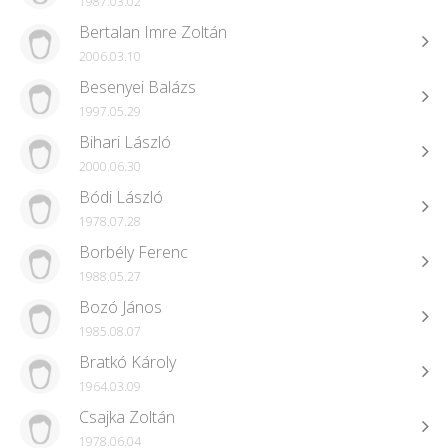
1987.03.02
Bertalan Imre Zoltán
2006.03.10
Besenyei Balázs
1997.05.29
Bihari László
2000.06.30
Bódi László
1978.07.28
Borbély Ferenc
1988.05.27
Bozó János
1985.08.07
Bratkó Károly
1964.03.09
Csajka Zoltán
1978.06.04