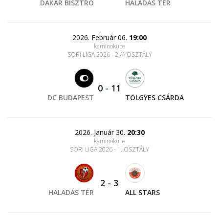
DAKAR BISZTRÓ
HALADÁS TÉR
2026. Február 06.
19:00
kaminokupa
SORI LIGA 2026 - 2./A OSZTÁLY
0
-
11
DC BUDAPEST
TÖLGYES CSÁRDA
2026. Január 30.
20:30
kaminokupa
SORI LIGA 2026 - 1. OSZTÁLY
2
-
3
HALADÁS TÉR
ALL STARS