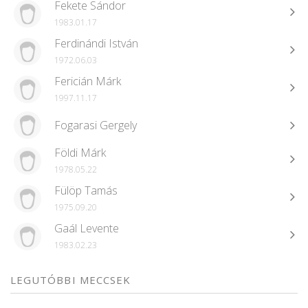
Fekete Sándor
1983.01.17
Ferdinándi István
1972.06.03
Fericián Márk
1997.11.17
Fogarasi Gergely
Földi Márk
1978.05.22
Fülöp Tamás
1975.09.20
Gaál Levente
1983.02.23
LEGUTÓBBI MECCSEK