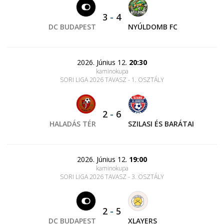
3
-
4
DC BUDAPEST
NYÚLDOMB FC
2026. Június 12.
20:30
kaminokupa
SORI LIGA 2026 TAVASZ - 1. OSZTÁLY
2
-
6
HALADÁS TÉR
SZILASI ÉS BARÁTAI
2026. Június 12.
19:00
kaminokupa
SORI LIGA 2026 TAVASZ - 3. OSZTÁLY
2
-
5
DC BUDAPEST
XLAYERS