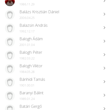
1986.11.29
Balázs Krisztián Dániel
2006.04.25
Balazsin András
1992.12.17
Balogh Ádám
2001.01.04
Balogh Péter
1982.03.22
Balogh Viktor
1984.05.28
Bánhidi Tamás
1901.00.01
Baranyi Bálint
1989.01.24
Batári Gergő