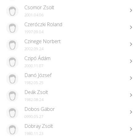
Csomor Zsolt
2001.04.06
Czeróczki Roland
1997.09.04
Czinege Norbert
2002.09.24
Czipó Ádám
2000.11.07
Danó József
1982.05.25
Deák Zsolt
1982.08.24
Dobos Gábor
0990.05.27
Dobray Zsolt
1980.11.23