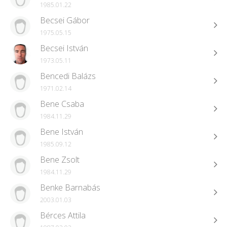
1985.01.22
Becsei Gábor
1975.05.15
Becsei István
1973.05.11
Bencedi Balázs
1971.02.14
Bene Csaba
1984.11.29
Bene István
1985.09.12
Bene Zsolt
1984.11.29
Benke Barnabás
2003.01.03
Bérces Attila