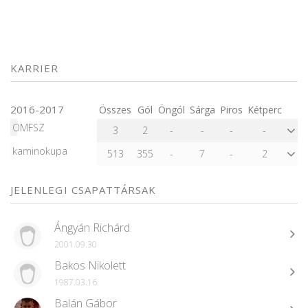
KARRIER
2016-2017
Összes
Gól
Öngól
Sárga
Piros
Kétperc
OMFSZ
3
2
-
-
-
-
kaminokupa
513
355
-
7
-
2
JELENLEGI CSAPATTÁRSAK
Ángyán Richárd
2001.09.30
Bakos Nikolett
1987.03.16
Balán Gábor