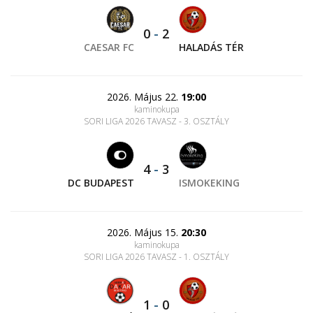
0
-
2
CAESAR FC
HALADÁS TÉR
2026. Május 22.
19:00
kaminokupa
SORI LIGA 2026 TAVASZ - 3. OSZTÁLY
4
-
3
DC BUDAPEST
ISMOKEKING
2026. Május 15.
20:30
kaminokupa
SORI LIGA 2026 TAVASZ - 1. OSZTÁLY
1
-
0