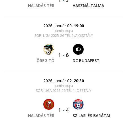
1
-
3
HALADÁS TÉR
HASZNÁLTALMA
2026. Január 09.
19:00
kaminokupa
SORI LIGA 2025-26 TÉL 2./A OSZTÁLY
1
-
6
ÖREG TÓ
DC BUDAPEST
2026. Január 02.
20:30
kaminokupa
SORI LIGA 2025-26 TÉL 1. OSZTÁLY
1
-
4
HALADÁS TÉR
SZILASI ÉS BARÁTAI