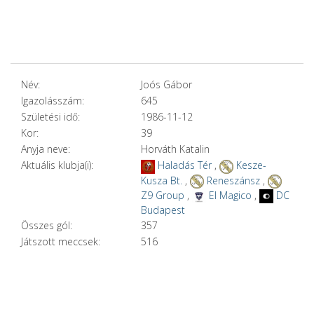
Név:
Joós Gábor
Igazolásszám:
645
Születési idő:
1986-11-12
Kor:
39
Anyja neve:
Horváth Katalin
Aktuális klubja(i):
Haladás Tér
,
Kesze-
Kusza Bt.
,
Reneszánsz
,
Z9 Group
,
El Magico
,
DC
Budapest
Összes gól:
357
Játszott meccsek:
516