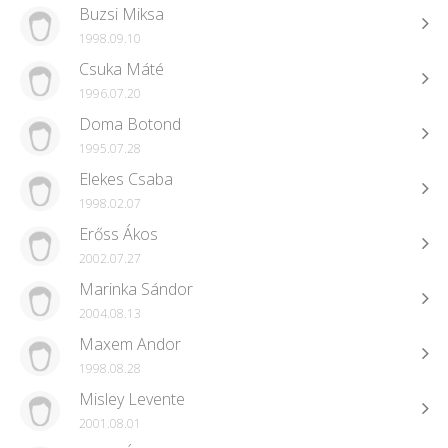
Buzsi Miksa
1998.09.10
Csuka Máté
1996.07.20
Doma Botond
1995.07.28
Elekes Csaba
1998.02.07
Erőss Ákos
2002.07.27
Marinka Sándor
2004.08.13
Maxem Andor
1998.08.28
Misley Levente
2001.08.01