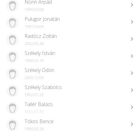
Nonn Árpád
1996.03.08
Pulugor Jonatán
1997.04.09
Radócz Zoltán
2002.05.28
Székely István
1999.02.19
Székely Ödön
2000.12.09
Székely Szabolcs
1992.01.22
Tallér Balázs
1111.11.11
Tókos Bence
1996.05.26