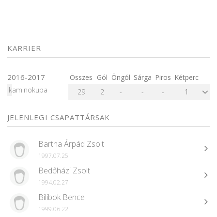
KARRIER
2016-2017
Összes
Gól
Öngól
Sárga
Piros
Kétperc
kaminokupa
29
2
-
-
-
1
JELENLEGI CSAPATTÁRSAK
Bartha Árpád Zsolt
1997.07.25
Bedőházi Zsolt
1994.02.27
Bilibok Bence
1999.06.22