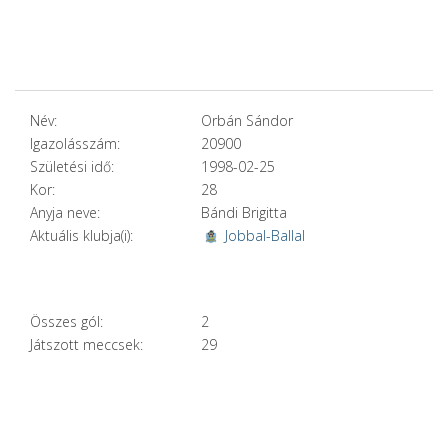
Név:
Orbán Sándor
Igazolásszám:
20900
Születési idő:
1998-02-25
Kor:
28
Anyja neve:
Bándi Brigitta
Aktuális klubja(i):
Jobbal-Ballal
Összes gól:
2
Játszott meccsek:
29