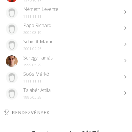
1976.10.17
Németh Levente
1111.11.11
Papp Richárd
2002.08.19
Schiridt Martin
2001.02.25
Seregy Tamás
1999.05.29
Soós Márkó
1111.11.11
Talabér Attila
1996.05.29
RENDEZVÉNYEK