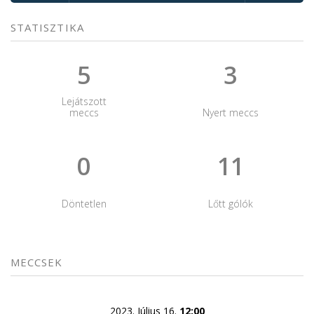
STATISZTIKA
5
3
Lejátszott
meccs
Nyert meccs
0
11
Döntetlen
Lőtt gólók
MECCSEK
2023. Július 16.
12:00