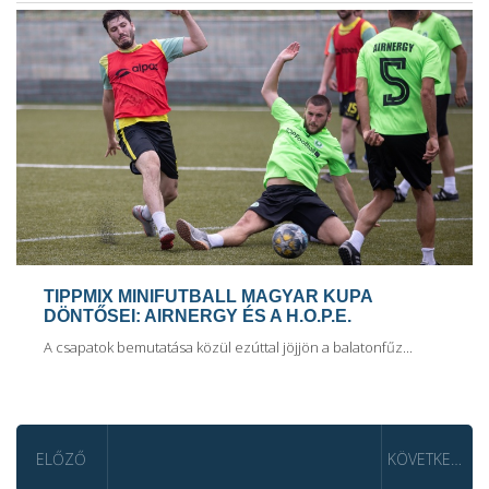
TIPPMIX MINIFUTBALL MAGYAR KUPA
DÖNTŐSEI: AIRNERGY ÉS A H.O.P.E.
A csapatok bemutatása közül ezúttal jöjjön a balatonfűz...
ELŐZŐ
KÖVETKEZŐ