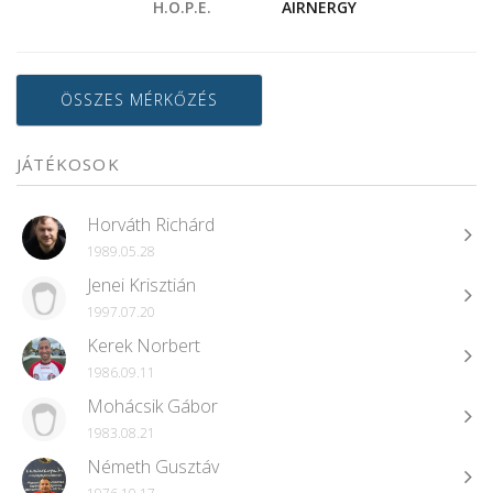
H.O.P.E.
AIRNERGY
ÖSSZES MÉRKŐZÉS
JÁTÉKOSOK
Horváth Richárd
1989.05.28
Jenei Krisztián
1997.07.20
Kerek Norbert
1986.09.11
Mohácsik Gábor
1983.08.21
Németh Gusztáv