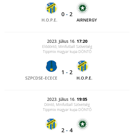
0
-
2
H.O.P.E.
AIRNERGY
2023. Július 16.
17:20
Elődöntő, Minifutball Szövetség
Tippmix magyar kupa DÖNTŐ
1
-
2
SZPCDSE-ECECE
H.O.P.E.
2023. Július 16.
19:05
Döntő, Minifutball Szövetség
Tippmix magyar kupa DÖNTŐ
2
-
4