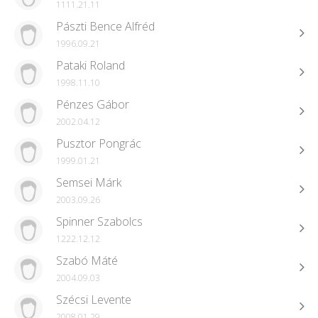
1111.21.11
Pászti Bence Alfréd
1996.09.21
Pataki Roland
1998.11.10
Pénzes Gábor
2002.04.12
Pusztor Pongrác
1999.01.21
Semsei Márk
2003.09.26
Spinner Szabolcs
1222.12.12
Szabó Máté
2004.09.03
Szécsi Levente
2008.01.29