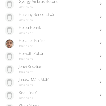
György-Ambrus Botond
2000.09.09
Hatvany Bence István
2002.03.09
Holba Henrik
2009.12.16
Hollauer Balázs
1990.12.08
Horváth Zoltán
1998.07.27
Jenei Krisztián
1997.07.20
Juhász Márk Máté
2002.09.29
Kiss László
2000.09.12
Klcso Gábor