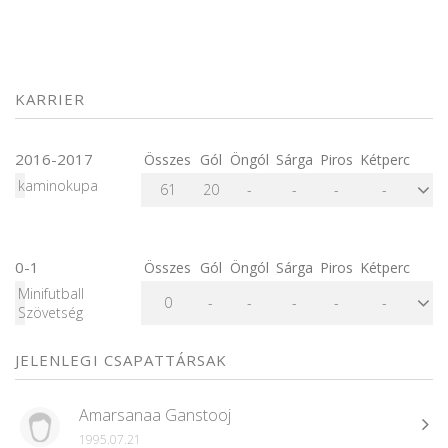
KARRIER
2016-2017
Összes
Gól
Öngól
Sárga
Piros
Kétperc
kaminokupa
61
20
-
-
-
-
0-1
Összes
Gól
Öngól
Sárga
Piros
Kétperc
Minifutball
0
-
-
-
-
-
Szövetség
JELENLEGI CSAPATTÁRSAK
Amarsanaa Ganstooj
1995.07.21