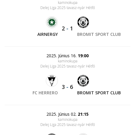
kaminokupa
Delej Liga 2025 tavasz-nyár Hétfő
2
-
1
AIRNERGY
BROMIT SPORT CLUB
2025. Június 16.
19:00
kaminokupa
Delej Liga 2025 tavasz-nyár Hétfő
3
-
6
FC HERRERO
BROMIT SPORT CLUB
2025. Június 02.
21:15
kaminokupa
Delej Liga 2025 tavasz-nyár Hétfő