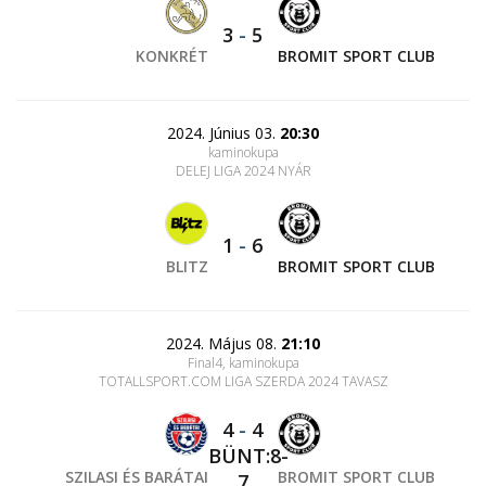
3
-
5
KONKRÉT
BROMIT SPORT CLUB
2024. Június 03.
20:30
kaminokupa
DELEJ LIGA 2024 NYÁR
1
-
6
BLITZ
BROMIT SPORT CLUB
2024. Május 08.
21:10
Final4, kaminokupa
TOTALLSPORT.COM LIGA SZERDA 2024 TAVASZ
4
-
4
BÜNT:8-
SZILASI ÉS BARÁTAI
BROMIT SPORT CLUB
7