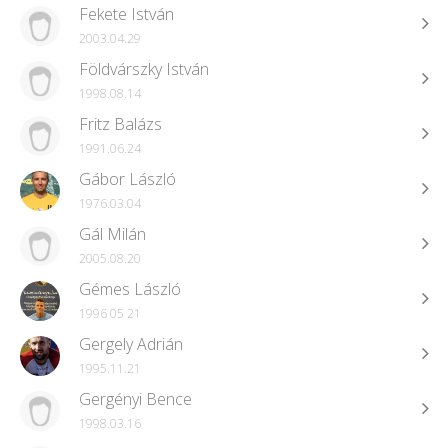
Fekete István
2003.04.29
Földvárszky István
1998.08.14
Fritz Balázs
1991.06.24
Gábor László
1976.03.04
Gál Milán
2005.08.20
Gémes László
1996 05 21
Gergely Adrián
1995.11.21
Gergényi Bence
1998.03.16