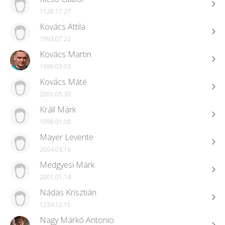
1128.17.27
Kovács Attila
1993.07.22
Kovács Martin
1999.03.03
Kovács Máté
2001.05.30
Králl Márk
1998.01.08
Mayer Levente
2004.03.16
Medgyesi Márk
2001.01.14
Nádas Krisztián
1234.12.15
Nagy Márkó Antonio