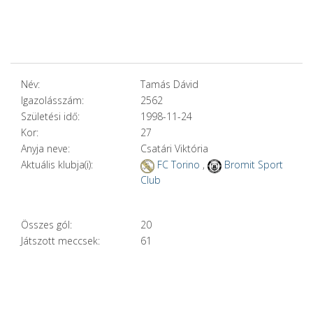
Név:
Tamás Dávid
Igazolásszám:
2562
Születési idő:
1998-11-24
Kor:
27
Anyja neve:
Csatári Viktória
Aktuális klubja(i):
FC Torino
,
Bromit Sport
Club
Összes gól:
20
Játszott meccsek:
61