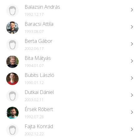
Balazsin András
1992.12.17
Baracsi Attila
1993.08.07
Berta Gábor
2002.06.17
Bita Mátyás
1994.01.07
Bubits László
1990.01.12
Dutkai Dániel
2003.02.11
Érsek Róbert
1992.07.28
Fajta Konrád
2002.12.22