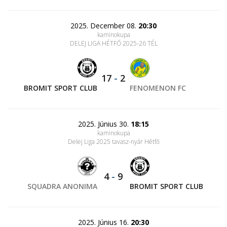
2025. December 08.
20:30
kaminokupa
DELEJ LIGA HÉTFŐ 2025-26 TÉL
17
-
2
BROMIT SPORT CLUB
FENOMENON FC
2025. Június 30.
18:15
kaminokupa
Delej Liga 2025 tavasz-nyár Hétfő
4
-
9
SQUADRA ANONIMA
BROMIT SPORT CLUB
2025. Június 16.
20:30