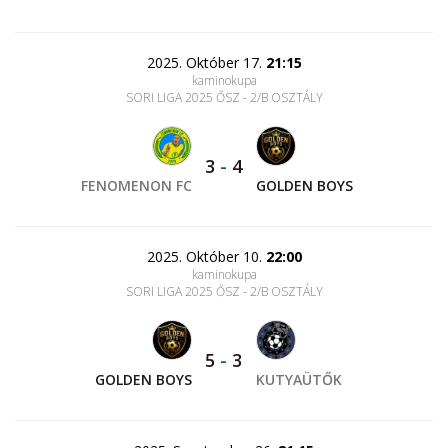
2025. Október 17.
21:15
kaminokupa
SORI LIGA 2025 ŐSZ - 2/B OSZTÁLY
3
-
4
FENOMENON FC
GOLDEN BOYS
2025. Október 10.
22:00
kaminokupa
SORI LIGA 2025 ŐSZ - 2/B OSZTÁLY
5
-
3
GOLDEN BOYS
KUTYAÜTŐK