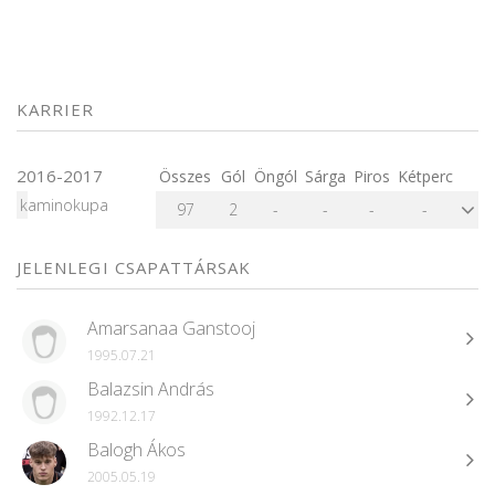
KARRIER
2016-2017
Összes
Gól
Öngól
Sárga
Piros
Kétperc
kaminokupa
97
2
-
-
-
-
JELENLEGI CSAPATTÁRSAK
Amarsanaa Ganstooj
1995.07.21
Balazsin András
1992.12.17
Balogh Ákos
2005.05.19