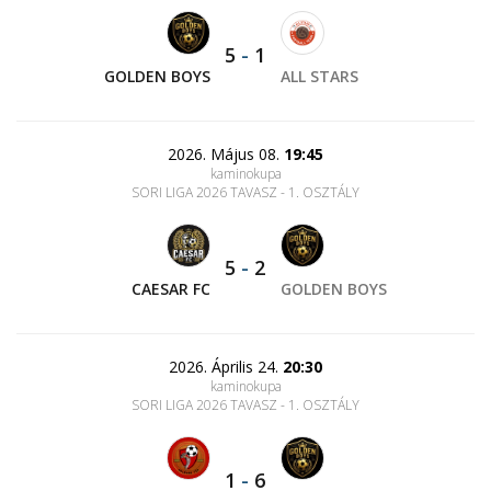
5
-
1
GOLDEN BOYS
ALL STARS
2026. Május 08.
19:45
kaminokupa
SORI LIGA 2026 TAVASZ - 1. OSZTÁLY
5
-
2
CAESAR FC
GOLDEN BOYS
2026. Április 24.
20:30
kaminokupa
SORI LIGA 2026 TAVASZ - 1. OSZTÁLY
1
-
6