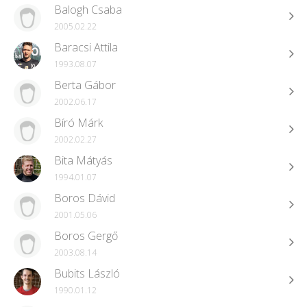
Balogh Csaba
2005.02.22
Baracsi Attila
1993.08.07
Berta Gábor
2002.06.17
Bíró Márk
2002.02.27
Bita Mátyás
1994.01.07
Boros Dávid
2001.05.06
Boros Gergő
2003.08.14
Bubits László
1990.01.12