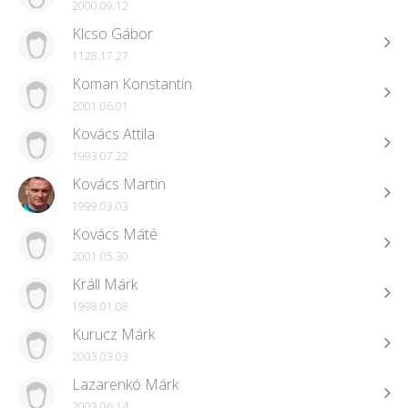
2000.09.12
Klcso Gábor
1128.17.27
Koman Konstantin
2001.06.01
Kovács Attila
1993.07.22
Kovács Martin
1999.03.03
Kovács Máté
2001.05.30
Králl Márk
1998.01.08
Kurucz Márk
2003.03.03
Lazarenkó Márk
2003.06.14