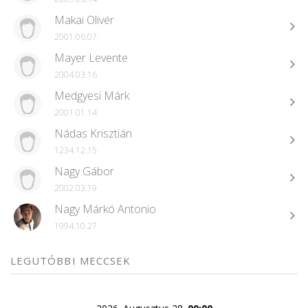
Makai Olivér
2001.06.07
Mayer Levente
2004.03.16
Medgyesi Márk
2001.01.14
Nádas Krisztián
1234.12.15
Nagy Gábor
2002.03.19
Nagy Márkó Antonio
1994.10.27
LEGUTÓBBI MECCSEK