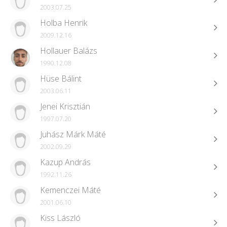
2003.07.25
Holba Henrik
2009.12.16
Hollauer Balázs
1990.12.08
Hüse Bálint
2003.06.11
Jenei Krisztián
1997.07.20
Juhász Márk Máté
2002.09.29
Kazup András
1992.11.26
Kemenczei Máté
2001.06.10
Kiss László