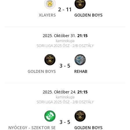
2
-
11
XLAYERS
GOLDEN BOYS
2025. Október 31.
21:15
kaminokupa
SORI LIGA 2025 ŐSZ - 2/B OSZTÁLY
3
-
5
GOLDEN BOYS
REHAB
2025. Október 24.
21:15
kaminokupa
SORI LIGA 2025 ŐSZ - 2/B OSZTÁLY
3
-
5
NYÓCEGY - SZEKTOR SE
GOLDEN BOYS