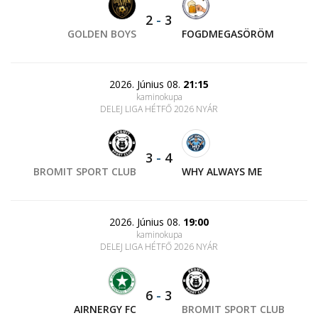
2
-
3
GOLDEN BOYS
FOGDMEGASÖRÖM
2026. Június 08.
21:15
kaminokupa
DELEJ LIGA HÉTFŐ 2026 NYÁR
3
-
4
BROMIT SPORT CLUB
WHY ALWAYS ME
2026. Június 08.
19:00
kaminokupa
DELEJ LIGA HÉTFŐ 2026 NYÁR
6
-
3
AIRNERGY FC
BROMIT SPORT CLUB