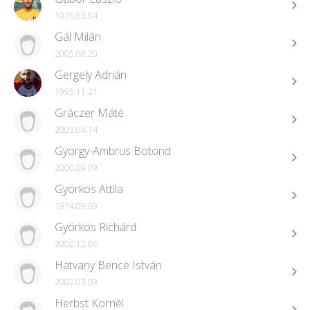
1976.03.04
Gál Milán
2005.08.20
Gergely Adrián
1995.11.21
Gráczer Máté
2003.04.14
György-Ambrus Botond
2000.09.09
Györkös Attila
1974.09.09
Györkös Richárd
2002.12.06
Hatvany Bence István
2002.03.09
Herbst Kornél