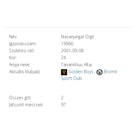
Név:
Nasanjargal Orgil
Igazolásszám:
19966
Születési idő:
2001-09-08
Kor:
24
Anyja neve:
Taivankhuu Altai
Aktuális klubja(i):
Golden Boys
,
Bromit
Sport Club
Összes gól:
2
Játszott meccsek:
97