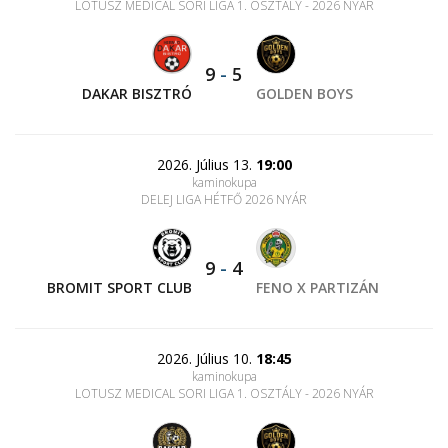
LOTUSZ MEDICAL SORI LIGA 1. OSZTÁLY - 2026 NYÁR
9
-
5
DAKAR BISZTRÓ
GOLDEN BOYS
2026. Július 13.
19:00
kaminokupa
DELEJ LIGA HÉTFŐ 2026 NYÁR
9
-
4
BROMIT SPORT CLUB
FENO X PARTIZÁN
2026. Július 10.
18:45
kaminokupa
LOTUSZ MEDICAL SORI LIGA 1. OSZTÁLY - 2026 NYÁR