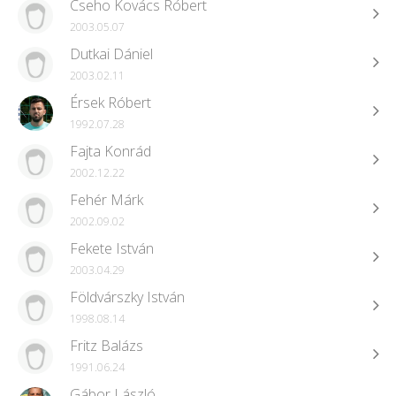
Cseho Kovács Róbert
2003.05.07
Dutkai Dániel
2003.02.11
Érsek Róbert
1992.07.28
Fajta Konrád
2002.12.22
Fehér Márk
2002.09.02
Fekete István
2003.04.29
Földvárszky István
1998.08.14
Fritz Balázs
1991.06.24
Gábor László