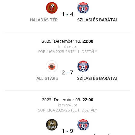
1
-
4
HALADÁS TÉR
SZILASI ÉS BARÁTAI
2025. December 12.
22:00
kaminokupa
SORI LIGA 2025-26 TÉL 1. OSZTÁLY
2
-
7
ALL STARS
SZILASI ÉS BARÁTAI
2025. December 05.
22:00
kaminokupa
SORI LIGA 2025-26 TÉL 1. OSZTÁLY
1
-
9