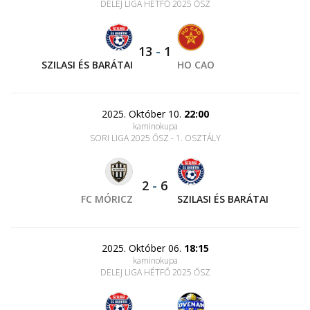
DELEJ LIGA HÉTFŐ 2025 ŐSZ
13
-
1
SZILASI ÉS BARÁTAI
HO CAO
2025. Október 10.
22:00
kaminokupa
SORI LIGA 2025 ŐSZ - 1. OSZTÁLY
2
-
6
FC MÓRICZ
SZILASI ÉS BARÁTAI
2025. Október 06.
18:15
kaminokupa
DELEJ LIGA HÉTFŐ 2025 ŐSZ