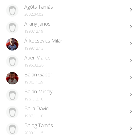
Agóts Tamás
2002.04.03
Arany János
1990.12.19
Árkocsevics Milán
1999.12.13
Auer Marcell
1995.02.26
Balán Gábor
1986.11.29
Balán Mihály
1961.12.10
Balla Dávid
1987.11.10
Balog Tamás
2000.11.15