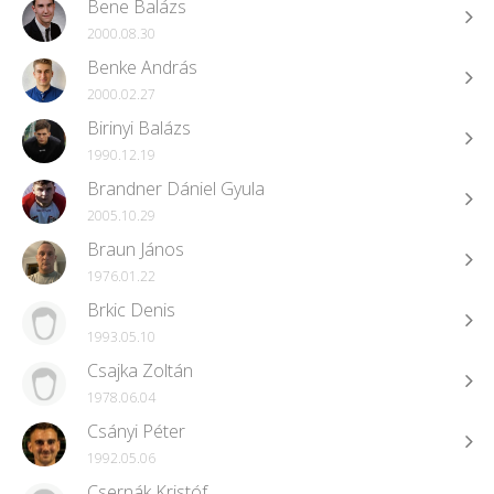
Bene Balázs
2000.08.30
Benke András
2000.02.27
Birinyi Balázs
1990.12.19
Brandner Dániel Gyula
2005.10.29
Braun János
1976.01.22
Brkic Denis
1993.05.10
Csajka Zoltán
1978.06.04
Csányi Péter
1992.05.06
Csernák Kristóf