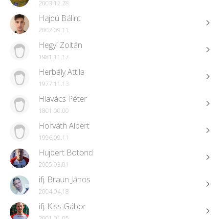
2003.12.28
Hajdú Bálint
2002.09.11
Hegyi Zoltán
1981.11.17
Herbály Attila
1977.11.13
Hlavács Péter
1801.00.00
Horváth Albert
1996.09.11
Hujbert Botond
2005.03.01
ifj. Braun János
2004.04.18
ifj. Kiss Gábor
2001.01.05