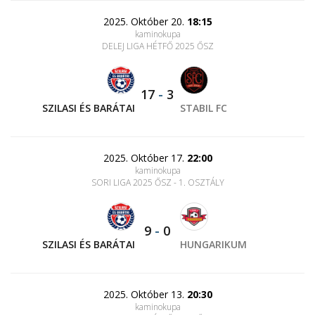
2025. Október 20.
18:15
kaminokupa
DELEJ LIGA HÉTFŐ 2025 ŐSZ
17
-
3
SZILASI ÉS BARÁTAI
STABIL FC
2025. Október 17.
22:00
kaminokupa
SORI LIGA 2025 ŐSZ - 1. OSZTÁLY
9
-
0
SZILASI ÉS BARÁTAI
HUNGARIKUM
2025. Október 13.
20:30
kaminokupa