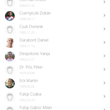
2004.01.20
Csernyiczki Zoltán
1998.09.17
Csuti Dominik
1995.11.25
Darabont Dániel
1996.11.13
Despotovic Vanja
1992.01.01
Dr. Pós Péter
1979.04.08
Eck Martin
1999.09.05
Fülöp Csaba
1992.02.24
Fülöp Gábor Milán