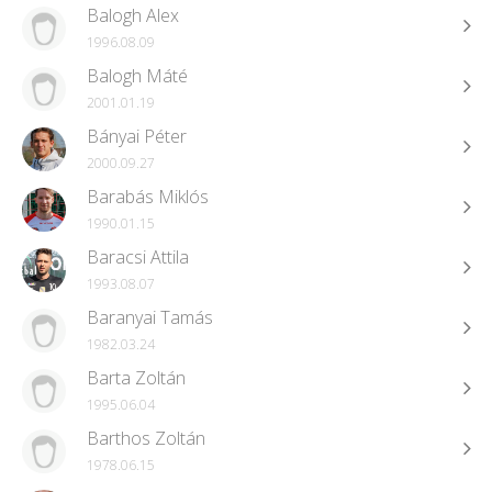
Balogh Alex
1996.08.09
Balogh Máté
2001.01.19
Bányai Péter
2000.09.27
Barabás Miklós
1990.01.15
Baracsi Attila
1993.08.07
Baranyai Tamás
1982.03.24
Barta Zoltán
1995.06.04
Barthos Zoltán
1978.06.15