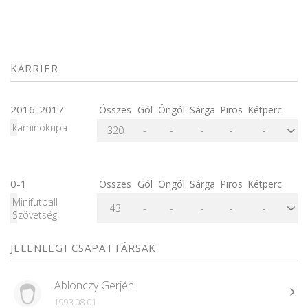
KARRIER
2016-2017
Összes
Gól
Öngól
Sárga
Piros
Kétperc
kaminokupa
320
-
-
-
-
-
0-1
Összes
Gól
Öngól
Sárga
Piros
Kétperc
Minifutball
43
-
-
-
-
-
Szövetség
JELENLEGI CSAPATTÁRSAK
Ablonczy Gerjén
1993.08.01