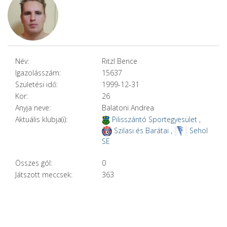
Név:
Ritzl Bence
Igazolásszám:
15637
Születési idő:
1999-12-31
Kor:
26
Anyja neve:
Balatoni Andrea
Aktuális klubja(i):
Pilisszántó Sportegyesület
,
Szilasi és Barátai
,
Sehol
SE
Összes gól:
0
Játszott meccsek:
363