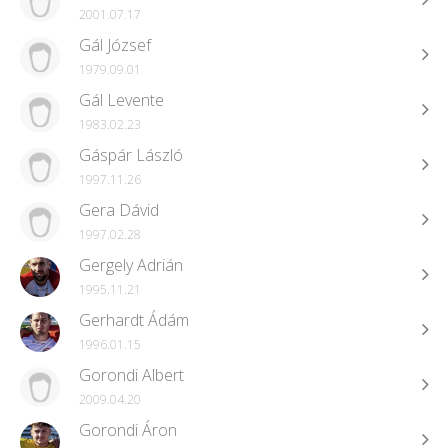
2001.07.17
Gál József
1979.09.01
Gál Levente
1983.02.23
Gáspár László
1997.11.26
Gera Dávid
1997.02.28
Gergely Adrián
1995.11.21
Gerhardt Ádám
1996.01.15
Gorondi Albert
2009.04.20
Gorondi Áron