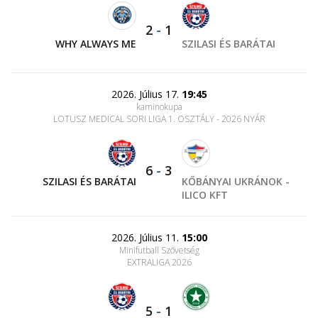
2
-
1
WHY ALWAYS ME
SZILASI ÉS BARÁTAI
2026. Július 17.
19:45
kaminokupa
LOTUSZ MEDICAL SORI LIGA 1. OSZTÁLY - 2026 NYÁR
6
-
3
SZILASI ÉS BARÁTAI
KŐBÁNYAI UKRÁNOK -
ILICO KFT
2026. Július 11.
15:00
Minifutball Szövetség
EXTRALIGA 2026
5
-
1