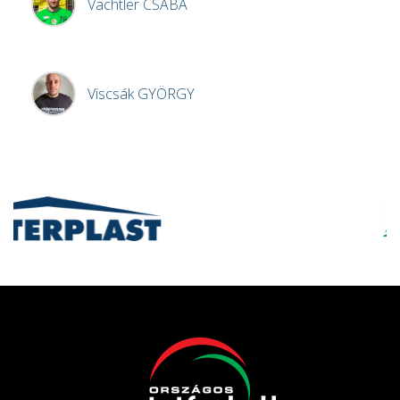
Vachtler
CSABA
Viscsák
GYÖRGY