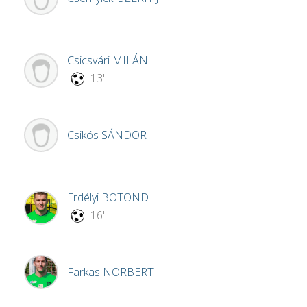
Csicsvári
MILÁN
13'
Csikós
SÁNDOR
Erdélyi
BOTOND
16'
Farkas
NORBERT