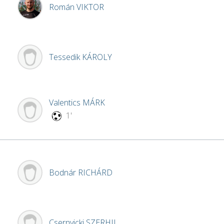
Román
VIKTOR
Tessedik
KÁROLY
Valentics
MÁRK
1'
Bodnár
RICHÁRD
Csernyicki
SZERHIJ