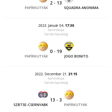
2
-
13
PAPÍRKUTYÁK
SQUADRA ANONIMA
2023. Január 04.
17:30
kaminokupa
Szerdai bajnokság
0
-
19
PAPÍRKUTYÁK
JOGO BONITO
2022. December 21.
21:15
kaminokupa
Szerdai bajnokság
13
-
3
SZBTSE-CSERNYABK
PAPÍRKUTYÁK