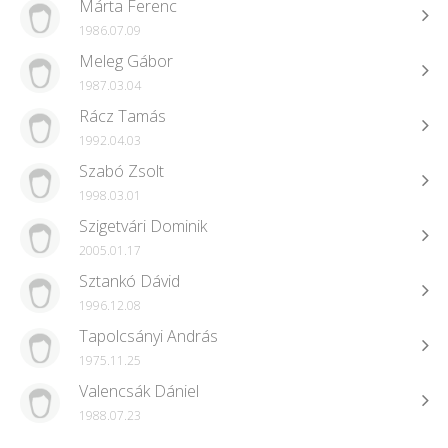
Márta Ferenc
1986.07.09
Meleg Gábor
1987.03.04
Rácz Tamás
1992.04.03
Szabó Zsolt
1998.03.01
Szigetvári Dominik
2005.01.17
Sztankó Dávid
1996.12.08
Tapolcsányi András
1975.11.25
Valencsák Dániel
1988.07.23