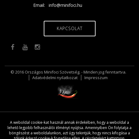
Email:
info@minifoci.hu
KAPCSOLAT
© 2016 Országos Minifoci Szövetség. - Minden jog fenntartva.
Adatvédelmi nyilatkozat
Impresszum
A weboldal cookie-kat használ annak érdekében, hogy a weboldal a
lehető legjobb felhasználói élményt nyújtsa. Amennyiben Ön folytatja a
böngészést a weboldalunkon, azt úgy tekintjük, hogy nincs kifogása a
tőlünk érkező cookie-k fogadása ellen.
A részletekért kattintson.