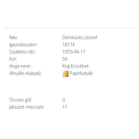
Név:
Demkovics József
Igazolásszám:
18174
Születési idő:
1970-04-17
Kor:
56
Anyja neve:
Kraj Erzsébet
Aktuális klubja(i):
Papírkutyák
Összes gól:
0
Játszott meccsek:
11