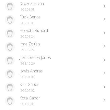
Drozdz István
1995.08.03
Füzik Bence
2002.09.09
Horváth Richárd
1995.03.24
Imre Zoltán
1212.12.22
Jakusovszky János
1983.12.26
Jónás András
1987.01.08
Kiss Gábor
1979.07.02
Kota Gábor
1991.08.03