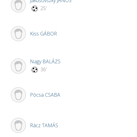
Jakusovszky
JÁNOS
25'
Kiss
GÁBOR
Nagy
BALÁZS
36'
Pócsa
CSABA
Rácz
TAMÁS