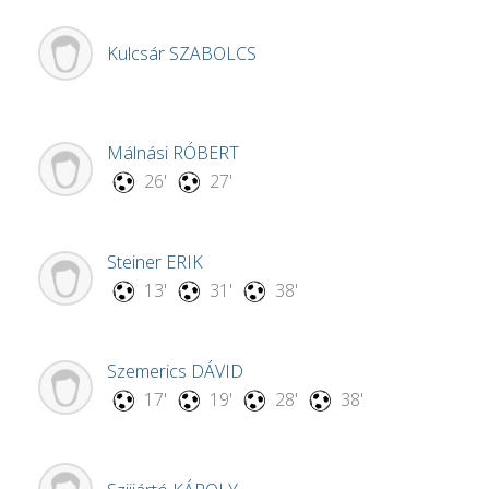
Kulcsár
SZABOLCS
Málnási
RÓBERT
26'
27'
Steiner
ERIK
13'
31'
38'
Szemerics
DÁVID
17'
19'
28'
38'