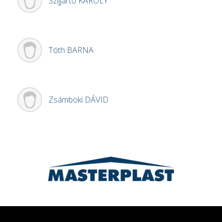
Szijjártó
KÁROLY
Tóth
BARNA
Zsámboki
DÁVID