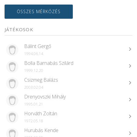
ÖSSZES MÉRKŐZÉS
JÁTÉKOSOK
Bálint Gergő
1994.06.14
Bolla Barnabás Szilárd
1999.12.20
Csizmeg Balázs
2003.02.04
Drenyovszki Mihály
1995.01.21
Horváth Zoltán
1972.05.18
Hurubás Kende