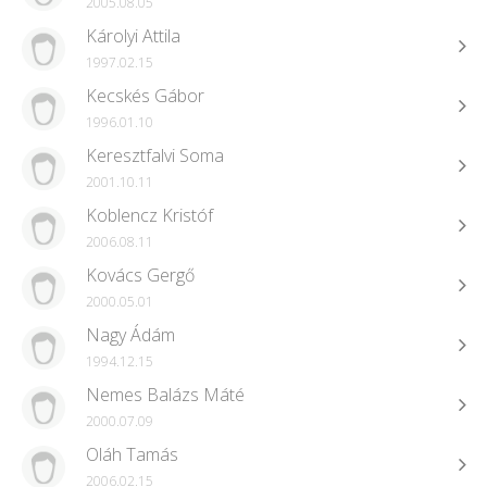
2005.08.05
Károlyi Attila
1997.02.15
Kecskés Gábor
1996.01.10
Keresztfalvi Soma
2001.10.11
Koblencz Kristóf
2006.08.11
Kovács Gergő
2000.05.01
Nagy Ádám
1994.12.15
Nemes Balázs Máté
2000.07.09
Oláh Tamás
2006.02.15