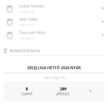
Szépe Norbert
1998.03.19
Villár Ádám
1997.03.19
Zubonyai Viktor
1994.08.18
RENDEZVÉNYEK
DELEJ LIGA HÉTFŐ 2026 NYÁR
2026. Május 18
8
289
CSAPAT
JÁTÉKOS