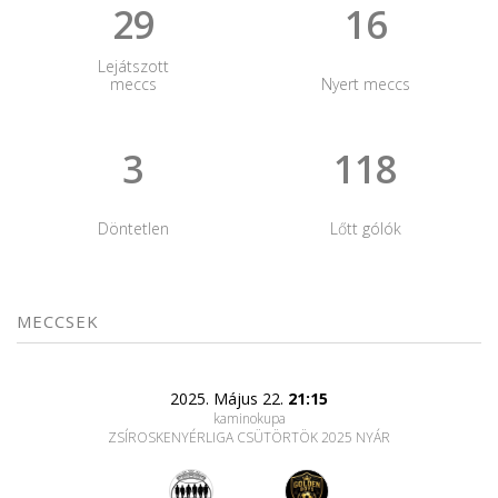
29
16
Lejátszott
meccs
Nyert meccs
3
118
Döntetlen
Lőtt gólók
MECCSEK
2025. Május 22.
21:15
kaminokupa
ZSÍROSKENYÉRLIGA CSÜTÖRTÖK 2025 NYÁR