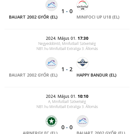
1
-
0
BAUART 2002 GYŐR (EL)
MINIFOCI UP U18 (EL)
2024. Május 01.
17:30
Negyeddöntő, Minifutball Szövetség
NB1.hu Minifutball Extraliga 3. Állomás
1
-
2
BAUART 2002 GYŐR (EL)
HAPPY BANDUR (EL)
2024. Május 01.
10:10
A, Minifutball Szövetség
NB1.hu Minifutball Extraliga 3. Állomás
0
-
0
AIRNERGY FC (EL)
BAUART 2002 GYŐR (EL)