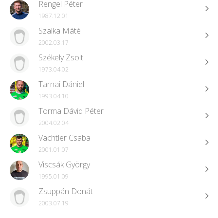
Rengel Péter
1987.12.01
Szalka Máté
2002.03.17
Székely Zsolt
1973.04.02
Tarnai Dániel
1993.04.10
Torma Dávid Péter
2004.02.04
Vachtler Csaba
2001.01.07
Viscsák György
1995.01.09
Zsuppán Donát
2003.07.19