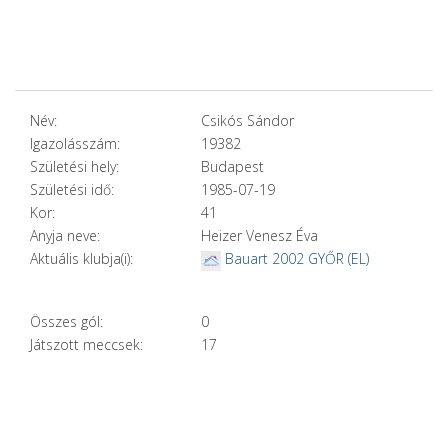
Név:
Csikós Sándor
Igazolásszám:
19382
Születési hely:
Budapest
Születési idő:
1985-07-19
Kor:
41
Anyja neve:
Heizer Venesz Éva
Aktuális klubja(i):
Bauart 2002 GYŐR (EL)
Összes gól:
0
Játszott meccsek:
17