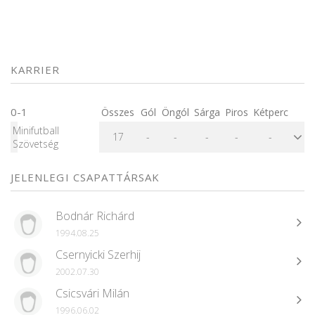
KARRIER
0-1
Összes
Gól
Öngól
Sárga
Piros
Kétperc
Minifutball
17
-
-
-
-
-
Szövetség
JELENLEGI CSAPATTÁRSAK
Bodnár Richárd
1994.08.25
Csernyicki Szerhij
2002.07.30
Csicsvári Milán
1996.06.02