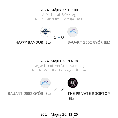
2024. Május 25.
09:00
A, Minifutball Szövetség
NB1.hu Minifutball Extraliga Final8
5
-
0
HAPPY BANDUR (EL)
BAUART 2002 GYŐR (EL)
2024. Május 20.
14:30
Negyeddöntő, Minifutball Szövetség
NB1.hu Minifutball Extraliga 4. Állomás
2
-
3
BAUART 2002 GYŐR (EL)
THE PRIVATE ROOFTOP
(EL)
2024. Május 20.
13:20