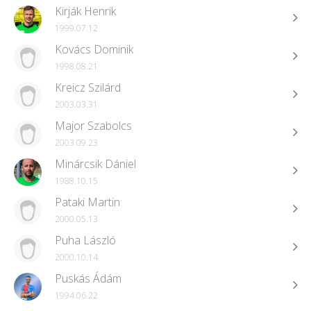
Kirják Henrik
1999.07.12
Kovács Dominik
1998.08.21
Kreicz Szilárd
2003.03.31
Major Szabolcs
2003.09.23
Minárcsik Dániel
1988.10.15
Pataki Martin
2000.05.13
Puha László
2000.10.14
Puskás Ádám
1994.06.22