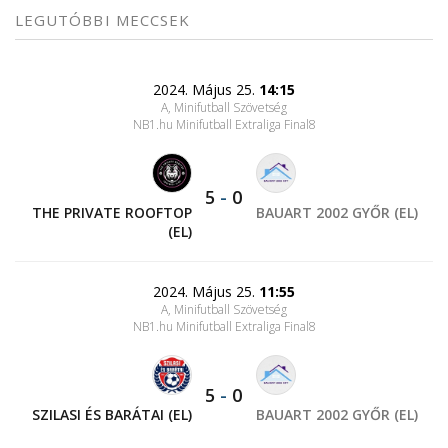
LEGUTÓBBI MECCSEK
2024. Május 25.
14:15
A, Minifutball Szövetség
NB1.hu Minifutball Extraliga Final8
5
-
0
THE PRIVATE ROOFTOP
BAUART 2002 GYŐR (EL)
(EL)
2024. Május 25.
11:55
A, Minifutball Szövetség
NB1.hu Minifutball Extraliga Final8
5
-
0
SZILASI ÉS BARÁTAI (EL)
BAUART 2002 GYŐR (EL)