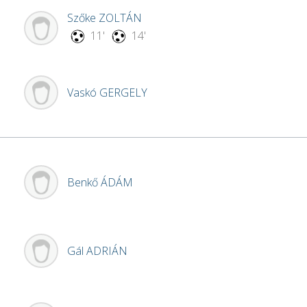
Szőke
ZOLTÁN
11'
14'
Vaskó
GERGELY
Benkő
ÁDÁM
Gál
ADRIÁN