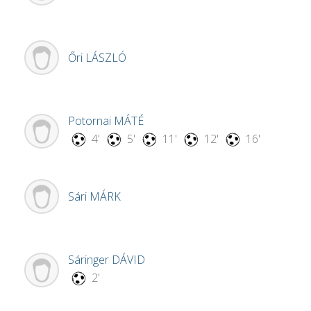
Őri
LÁSZLÓ
Potornai
MÁTÉ
4'
5'
11'
12'
16'
Sári
MÁRK
Sáringer
DÁVID
2'