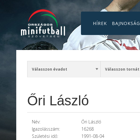
HÍREK
BAJNOKSÁ
Őri László
Név:
Őri László
Igazolásszám:
16268
Születési idő:
1991-08-04