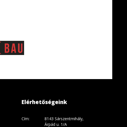
Elérhetőségeink
Cím:
8143 Sárszentmihály,
Árpád u. 1/A