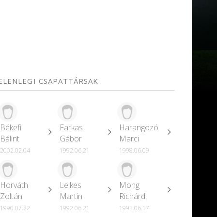
JELENLEGI CSAPATTÁRSAK
Békefi
Farkas
Harangozó
Bálint
Gábor
Marci
2002.02.04
1992.06.21
1998.06.09
Horváth
Lelkes
Mong
Zoltán
Martin
Richárd
1990.07.22
1992.06.21
1993.06.17