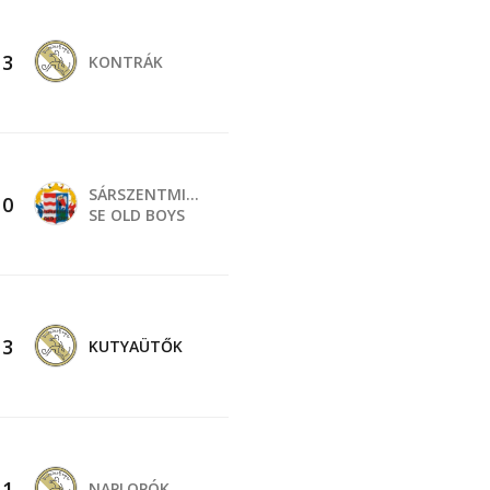
-
3
KONTRÁK
SÁRSZENTMIHÁLY
-
0
SE OLD BOYS
-
3
KUTYAÜTŐK
-
1
NAPLOPÓK