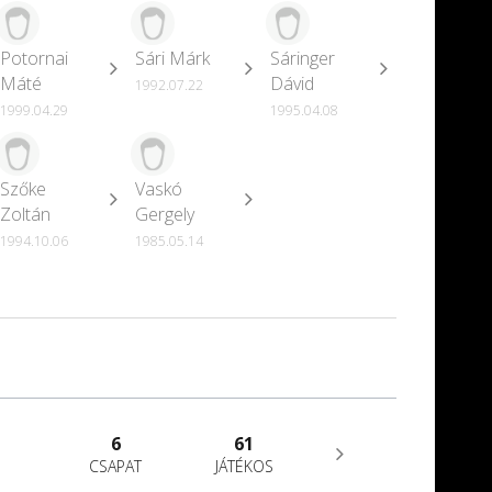
Potornai
Sári Márk
Sáringer
Máté
Dávid
1992.07.22
1999.04.29
1995.04.08
Szőke
Vaskó
Zoltán
Gergely
1994.10.06
1985.05.14
6
61
CSAPAT
JÁTÉKOS