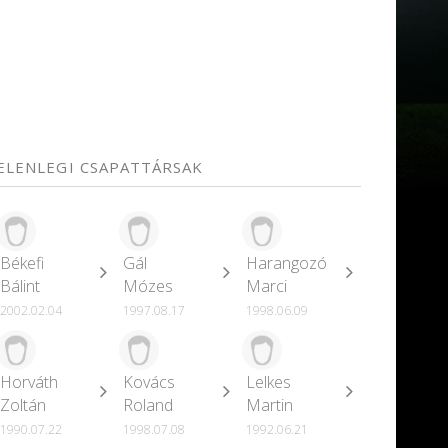
JELENLEGI CSAPATTÁRSAK
Békefi
Gál
Harangozó
Bálint
Mózes
Marci
2002.02.04
1997.08.17
1998.06.09
Horváth
Kovács
Lelkes
Zoltán
Roland
Martin
1990.07.22
1998.07.08
1992.06.21