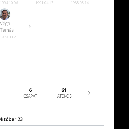
1994.10.06
1991.04.13
1985.05.14
Végh
Tamás
1979.03.21
6
61
CSAPAT
JÁTÉKOS
Október 23