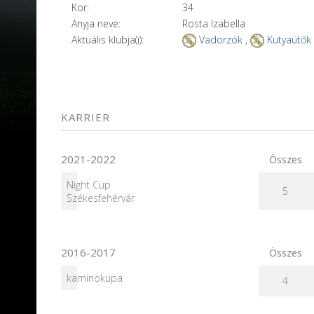
Kor:
34
Anyja neve:
Rosta Izabella
Aktuális klubja(i):
Vadorzók
,
Kutyaütők
KARRIER
2021-2022
Összes
Night Cup
5
Székesfehérvár
2016-2017
Összes
kaminokupa
4