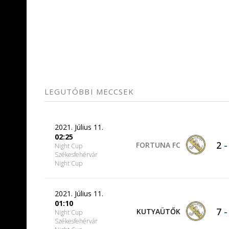
LEGUTÓBBI MECCSEK
2021. Július 11.
02:25
2
FORTUNA FC
Night Cup
Székesfehérvár
Night Cup
2021. Július 11.
01:10
7
KUTYAÜTŐK
Night Cup
Székesfehérvár