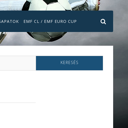
SAPATOK
EMF CL / EMF EURO CUP
KERESÉS