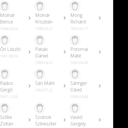
Molnár
Molnár
Mong
Bence
Krisztián
Richárd
1998.04.24
1998.02.27
1993.06.17
Őri László
Pataki
Potornai
Dániel
Máté
1991.08.04
1999.04.02
1999.04.29
Rados
Sári Márk
Sáringer
Gergő
Dávid
1992.07.22
1997.12.05
1995.04.08
Szőke
Szolnok
Vaskó
Zoltán
Szilveszter
Gergely