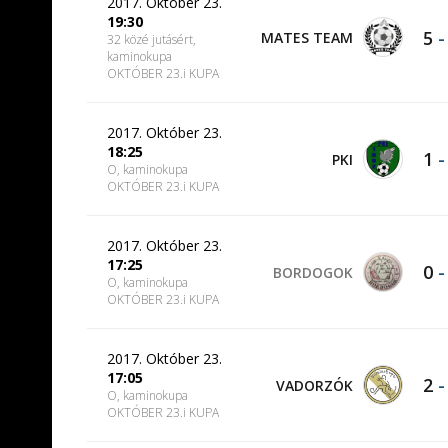
2017. Október 23.
19:30
5
MATES TEAM
32 közé jutásért,
kaminokupa
OKTÓBER 23.i KUPA
2017. Október 23.
18:25
1
PKI
O, kaminokupa
OKTÓBER 23.i KUPA
2017. Október 23.
17:25
0
BORDOGOK
O, kaminokupa
OKTÓBER 23.i KUPA
2017. Október 23.
17:05
2
VADORZÓK
O, kaminokupa
OKTÓBER 23.i KUPA