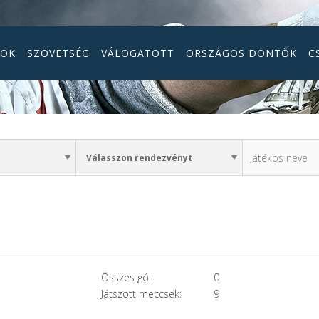
GOK
SZÖVETSÉG
VÁLOGATOTT
ORSZÁGOS DÖNTŐK
C
Összes gól:
0
Játszott meccsek:
9