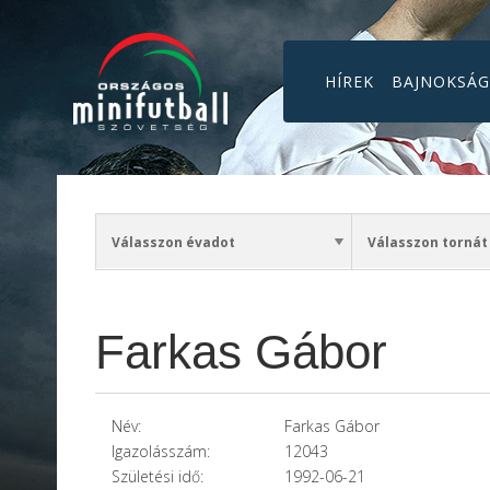
HÍREK
BAJNOKSÁ
Farkas Gábor
Név:
Farkas Gábor
Igazolásszám:
12043
Születési idő:
1992-06-21