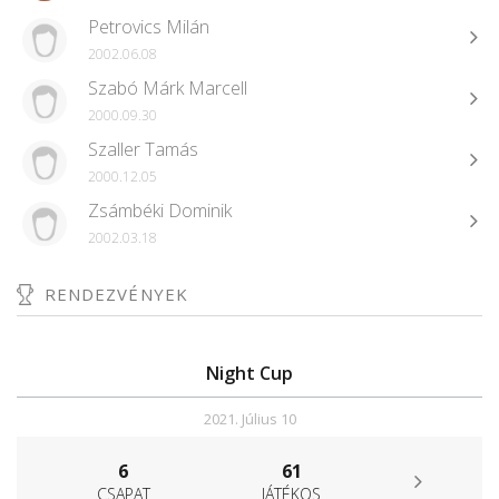
Petrovics Milán
2002.06.08
Szabó Márk Marcell
2000.09.30
Szaller Tamás
2000.12.05
Zsámbéki Dominik
2002.03.18
RENDEZVÉNYEK
Night Cup
2021. Július 10
6
61
CSAPAT
JÁTÉKOS