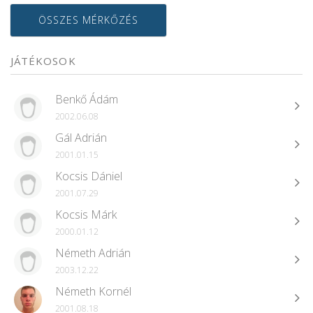
ÖSSZES MÉRKŐZÉS
JÁTÉKOSOK
Benkő Ádám
2002.06.08
Gál Adrián
2001.01.15
Kocsis Dániel
2001.07.29
Kocsis Márk
2000.01.12
Németh Adrián
2003.12.22
Németh Kornél
2001.08.18