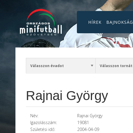
HÍREK
BAJNOKSÁ
Rajnai György
Név:
Rajnai György
Igazolásszám:
19081
Születési idő:
2004-04-09