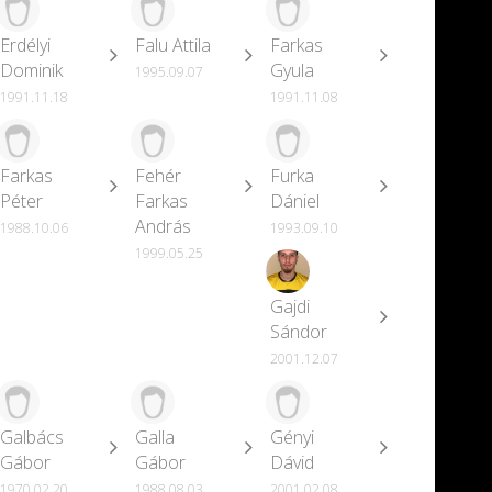
Erdélyi
Falu Attila
Farkas
Dominik
Gyula
1995.09.07
1991.11.18
1991.11.08
Farkas
Fehér
Furka
Péter
Farkas
Dániel
András
1988.10.06
1993.09.10
1999.05.25
Gajdi
Sándor
2001.12.07
Galbács
Galla
Gényi
Gábor
Gábor
Dávid
1970.02.20
1988.08.03
2001.02.08