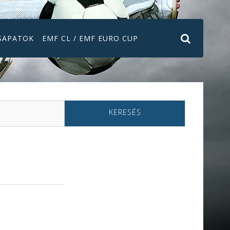
SAPATOK
EMF CL / EMF EURO CUP
KERESÉS