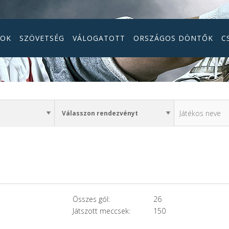
GOK
SZÖVETSÉG
VÁLOGATOTT
ORSZÁGOS DÖNTŐK
C
Összes gól:
26
Játszott meccsek:
150