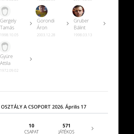
Gergely
Gorondi
Gruber
Tamás
Áron
Bálint
1998.10.05
2003.12.28
1998.03.13
Gyüre
Attila
1972.09.02
. OSZTÁLY A CSOPORT 2026. Április 17
10
571
CSAPAT
JÁTÉKOS