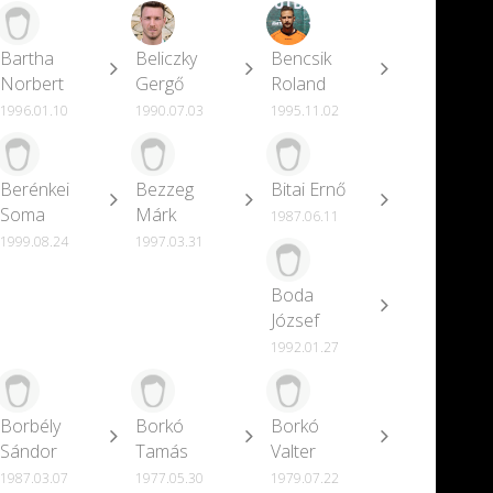
Bartha
Beliczky
Bencsik
Norbert
Gergő
Roland
1996.01.10
1990.07.03
1995.11.02
Berénkei
Bezzeg
Bitai Ernő
Soma
Márk
1987.06.11
1999.08.24
1997.03.31
Boda
József
1992.01.27
Borbély
Borkó
Borkó
Sándor
Tamás
Valter
1987.03.07
1977.05.30
1979.07.22