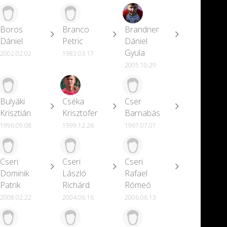
Boros
Branco
Brandner
Dániel
Petric
Dániel
Gyula
2002.02.02
1983.03.17
2005.10.29
Bulyáki
Cséka
Cser
Krisztián
Krisztofer
Barnabás
1996.09.08
1999.12.26
1967.07.01
Cseri
Cseri
Cseri
Dominik
László
Rafael
Patrik
Richárd
Rómeó
2008.02.22
2004.06.16
2006.06.13