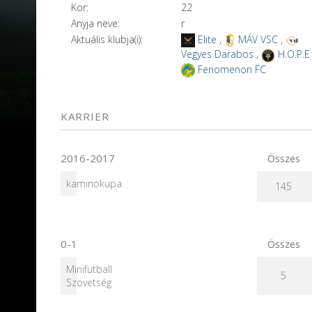
Kor:
22
Anyja neve:
r
Aktuális klubja(i):
Elite
,
MÁV VSC
,
Vegyes Darabos
,
H.O.P.E
Fenomenon FC
KARRIER
2016-2017
Összes
kaminokupa
145
0-1
Összes
Minifutball
5
Szövetség