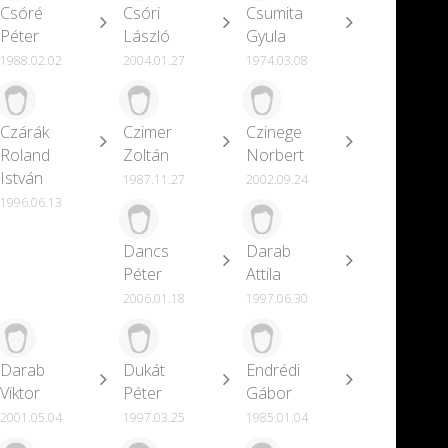
Csóré
Csóri
Csumita
Péter
László
Gyula
1988.02.02
2004.01.27
1974.03.08
Czárák
Czimer
Czinege
Roland
Zoltán
Norbert
István
1987.11.27
2002.09.24
1996.06.13
Dancs
Darab
Péter
Attila
2006.01.18
1997.06.30
Darab
Dukát
Endrédi
Viktor
Péter
Gábor
2001.05.04
1997.03.25
1985.01.04