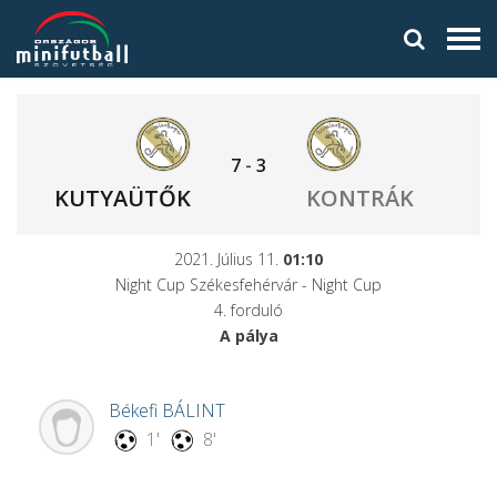
7
-
3
KUTYAÜTŐK
KONTRÁK
2021. Július 11.
01:10
Night Cup Székesfehérvár - Night Cup
4. forduló
A pálya
Békefi
BÁLINT
1'
8'