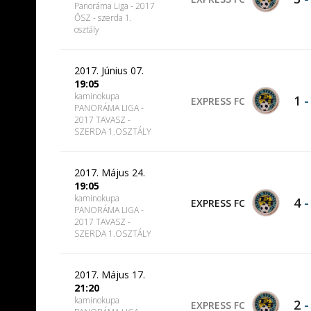
Panoráma Liga - 2017
ŐSZ - szerda 1.
osztály
2017. Június 07.
19:05
kaminokupa
1
EXPRESS FC
PANORÁMA LIGA -
2017 TAVASZ -
SZERDA 1.OSZTÁLY
2017. Május 24.
19:05
kaminokupa
4
EXPRESS FC
PANORÁMA LIGA -
2017 TAVASZ -
SZERDA 1.OSZTÁLY
2017. Május 17.
21:20
kaminokupa
2
EXPRESS FC