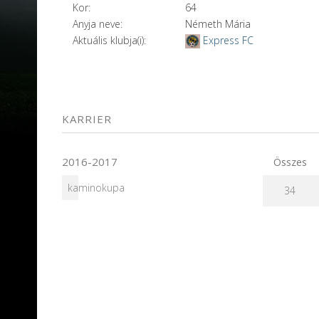
Kor:
64
Anyja neve:
Németh Mária
Aktuális klubja(i):
Express FC
KARRIER
2016-2017
Összes
kaminokupa
34