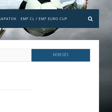
SAPATOK
EMF CL / EMF EURO CUP
KERESÉS