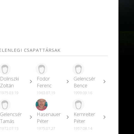
JELENLEGI CSAPATTÁRSAK
Dolinszki
Fodor
Gelencsér
Zoltán
Ferenc
Bence
1975.03.19
1963.07.19
1999.09.16
Gelencsér
Hasenauer
Kernreiter
Tamás
Péter
Péter
1972.07.15
1975.07.27
1957.08.14