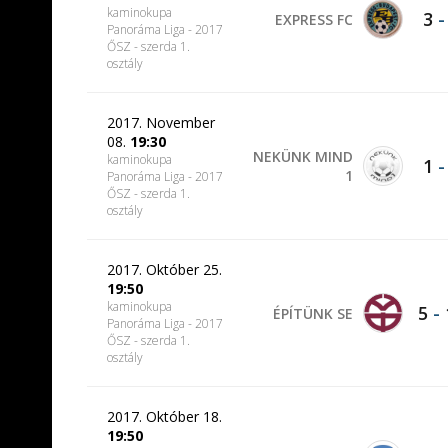
kaminokupa
3
EXPRESS FC
Panoráma Liga - 2017
ŐSZ - szerda 1.
osztály
2017. November
08.
19:30
NEKÜNK MIND
kaminokupa
1
1
Panoráma Liga - 2017
ŐSZ - szerda 1.
osztály
2017. Október 25.
19:50
kaminokupa
5
-
ÉPÍTÜNK SE
Panoráma Liga - 2017
ŐSZ - szerda 1.
osztály
2017. Október 18.
19:50