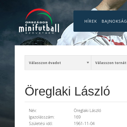
HÍREK
BAJNOKSÁ
Öreglaki László
Név:
Öreglaki László
Igazolásszám:
169
Születési idő:
1961-11-04