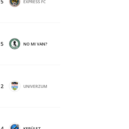
-
5
EXPRESS FC
-
5
NO MI VAN?
-
2
UNIVERZUM
-
4
KERÜLET