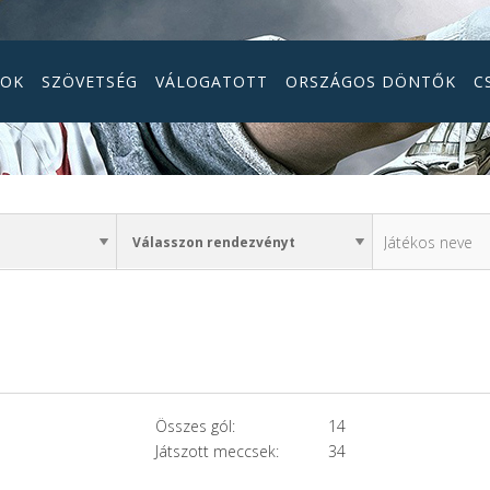
GOK
SZÖVETSÉG
VÁLOGATOTT
ORSZÁGOS DÖNTŐK
C
Összes gól:
14
Játszott meccsek:
34