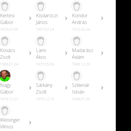
Kertesi
Kisdaróczi
Kondor
Gábor
János
András
1974.07.09
1957.07.23
1972.03.26
Kovács
Lami
Madarász
Zsolt
Ákos
Ádám
1986.01.24
1977.05.06
1989.12.29
Nagy
Sárkány
Szklenár
Gábor
Zsolt
István
1974.12.21
1975.12.15
1964.01.25
Weisinger
Vilmos