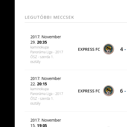
LEGUTÓBBI MECCSEK
2017. November
29.
20:35
kaminokupa
4
EXPRESS FC
Panoráma Liga - 2017
ŐSZ - szerda 1.
osztály
2017. November
22.
20:15
kaminokupa
6
EXPRESS FC
Panoráma Liga - 2017
ŐSZ - szerda 1.
osztály
2017. November
15.
19:05