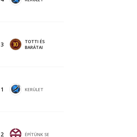
TOTTI ÉS
-
3
BARÁTAI
-
1
KERÜLET
-
2
ÉPÍTÜNK SE