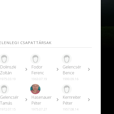
JELENLEGI CSAPATTÁRSAK
Dolinszki
Fodor
Gelencsér
Zoltán
Ferenc
Bence
1975.03.19
1963.07.19
1999.09.16
Gelencsér
Hasenauer
Kernreiter
Tamás
Péter
Péter
1972.07.15
1975.07.27
1957.08.14