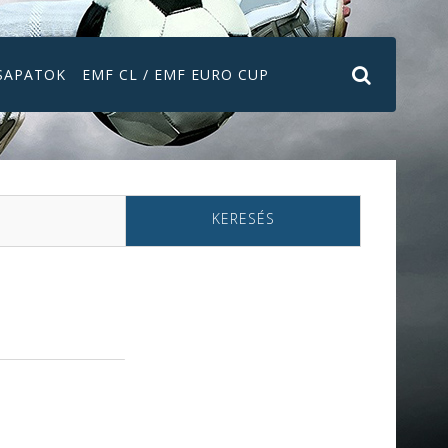
SAPATOK
EMF CL / EMF EURO CUP
KERESÉS