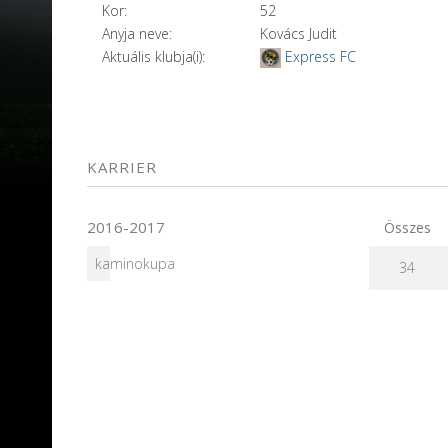
Kor:
52
Anyja neve:
Kovács Judit
Aktuális klubja(i):
Express FC
KARRIER
2016-2017
Összes
kaminokupa
34