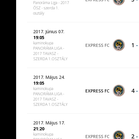
Panoráma Liga - 2017
ŐSZ - szerda 1.
osztály
2017. Június 07.
19:05
kaminokupa
1
EXPRESS FC
PANORÁMA LIGA -
2017 TAVASZ -
SZERDA 1.OSZTÁLY
2017. Május 24.
19:05
kaminokupa
4
EXPRESS FC
PANORÁMA LIGA -
2017 TAVASZ -
SZERDA 1.OSZTÁLY
2017. Május 17.
21:20
kaminokupa
2
EXPRESS FC