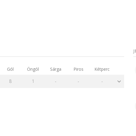
Gól
Öngól
Sárga
Piros
Kétperc
8
1
-
-
-