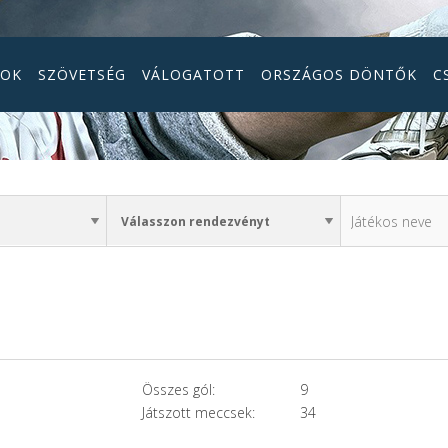
GOK
SZÖVETSÉG
VÁLOGATOTT
ORSZÁGOS DÖNTŐK
C
Összes gól:
9
Játszott meccsek:
34