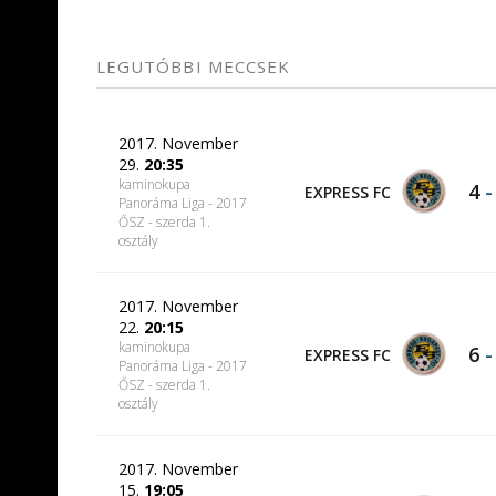
LEGUTÓBBI MECCSEK
2017. November
29.
20:35
kaminokupa
4
EXPRESS FC
Panoráma Liga - 2017
ŐSZ - szerda 1.
osztály
2017. November
22.
20:15
kaminokupa
6
EXPRESS FC
Panoráma Liga - 2017
ŐSZ - szerda 1.
osztály
2017. November
15.
19:05