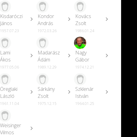
Kisdaróczi
Kondor
Kovács
János
András
Zsolt
1957.07.23
1972.03.26
1986.01.24
Lami
Madarász
Nagy
Ákos
Ádám
Gábor
1977.05.06
1989.12.29
1974.12.21
Öreglaki
Sárkány
Szklenár
László
Zsolt
István
1961.11.04
1975.12.15
1964.01.25
Weisinger
Vilmos