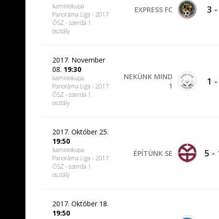
kaminokupa
3
EXPRESS FC
Panoráma Liga - 2017
ŐSZ - szerda 1.
osztály
2017. November
08.
19:30
NEKÜNK MIND
kaminokupa
1
1
Panoráma Liga - 2017
ŐSZ - szerda 1.
osztály
2017. Október 25.
19:50
kaminokupa
5
-
ÉPÍTÜNK SE
Panoráma Liga - 2017
ŐSZ - szerda 1.
osztály
2017. Október 18.
19:50