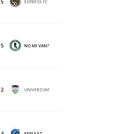
-
5
EXPRESS FC
-
5
NO MI VAN?
-
2
UNIVERZUM
-
4
KERÜLET