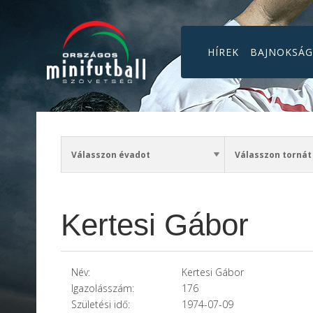
HÍREK
BAJNOKSÁ
Kertesi Gábor
Név:
Kertesi Gábor
Igazolásszám:
176
Születési idő:
1974-07-09