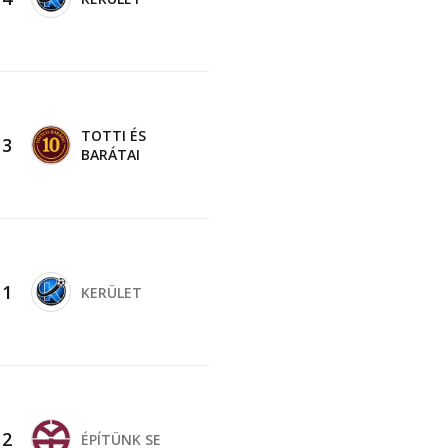
TOTTI ÉS
-
3
BARÁTAI
-
1
KERÜLET
-
2
ÉPÍTÜNK SE