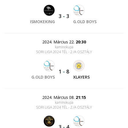
3
-
3
ISMOKEKING
G.OLD BOYS
2024. Március 22.
20:30
kaminokupa
SORI LIGA 2024 TÉL - 2./A OSZTÁLY
1
-
8
G.OLD BOYS
XLAYERS
2024. Március 08.
21:15
kaminokupa
SORI LIGA 2024 TÉL - 2./A OSZTÁLY
3
-
4