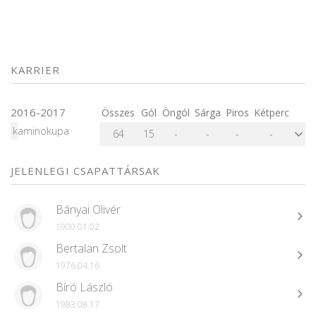
KARRIER
2016-2017
Összes
Gól
Öngól
Sárga
Piros
Kétperc
kaminokupa
64
15
-
-
-
-
JELENLEGI CSAPATTÁRSAK
Bányai Olivér
1900.01.02
Bertalan Zsolt
1976.04.16
Bíró László
1983.08.17