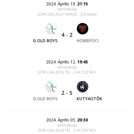
2024. Április 19.
21:15
kaminokupa
SORI LIGA 2024 TAVASZ - 3.B osztály
4
-
2
G.OLD BOYS
HOBBIFOCI
2024. Április 12.
19:45
kaminokupa
SORI LIGA 2024 TÉL - 2./A OSZTÁLY
2
-
5
G.OLD BOYS
KUTYAÜTŐK
2024. Április 05.
20:30
kaminokupa
SORI LIGA 2024 TÉL - 2./A OSZTÁLY