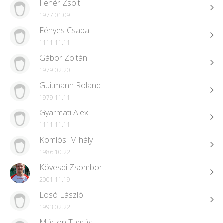
Fehér Zsolt
1977.01.09
Fényes Csaba
1111.11.11
Gábor Zoltán
1979.02.20
Guitmann Roland
1979.11.11
Gyarmati Alex
1111.11.11
Komlósi Mihály
1986.10.22
Kövesdi Zsombor
2001.11.19
Losó László
1993.02.22
Márton Tamás