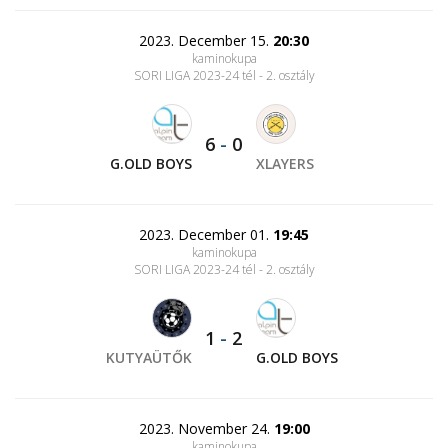
2023. December 15.
20:30
kaminokupa
SORI LIGA 2023-24 tél - 2. osztály
6
-
0
G.OLD BOYS
XLAYERS
2023. December 01.
19:45
kaminokupa
SORI LIGA 2023-24 tél - 2. osztály
1
-
2
KUTYAÜTŐK
G.OLD BOYS
2023. November 24.
19:00
kaminokupa