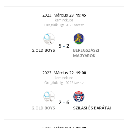
2023. Március 29.
19:45
kaminokupa
Öregfiúk Liga 2023 tavasz
5
-
2
G.OLD BOYS
BEREGSZÁSZI
MAGYAROK
2023. Március 22.
19:00
kaminokupa
Öregfiúk Liga 2023 tavasz
2
-
6
G.OLD BOYS
SZILASI ÉS BARÁTAI