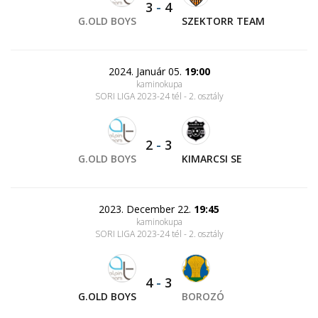
3
-
4
G.OLD BOYS
SZEKTORR TEAM
2024. Január 05.
19:00
kaminokupa
SORI LIGA 2023-24 tél - 2. osztály
2
-
3
G.OLD BOYS
KIMARCSI SE
2023. December 22.
19:45
kaminokupa
SORI LIGA 2023-24 tél - 2. osztály
4
-
3
G.OLD BOYS
BOROZÓ