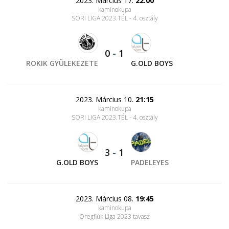
2023. Március 17.
22:00
kaminokupa
SORI LIGA 2023.TÉL - 4. osztály
0
-
1
ROKIK GYÜLEKEZETE
G.OLD BOYS
2023. Március 10.
21:15
kaminokupa
SORI LIGA 2023.TÉL - 4. osztály
3
-
1
G.OLD BOYS
PADELEYES
2023. Március 08.
19:45
kaminokupa
Öregfiúk Liga 2023 tavasz