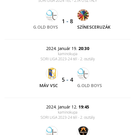
SORI LIGA 2024 TÉL - 2./A OSZTÁLY
1
-
8
G.OLD BOYS
SZÍNESCERUZÁK
2024. Január 19.
20:30
kaminokupa
SORI LIGA 2023-24 tél - 2. osztály
5
-
4
MÁV VSC
G.OLD BOYS
2024. Január 12.
19:45
kaminokupa
SORI LIGA 2023-24 tél - 2. osztály