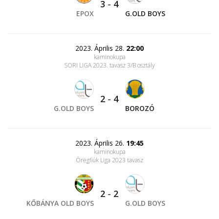
3
-
4
EPOX
G.OLD BOYS
2023. Április 28.
22:00
kaminokupa
SORI LIGA 2023. tavasz 3/B osztály
2
-
4
G.OLD BOYS
BOROZÓ
2023. Április 26.
19:45
kaminokupa
Öregfiúk Liga 2023 tavasz
2
-
2
KŐBÁNYA OLD BOYS
G.OLD BOYS