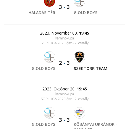
3
-
3
HALADÁS TÉR
G.OLD BOYS
2023. November 03.
19:45
kaminokupa
SORI LIGA 2023 ősz - 2. osztály
2
-
3
G.OLD BOYS
SZEKTORR TEAM
2023. Október 20.
19:45
kaminokupa
SORI LIGA 2023 ősz - 2. osztály
3
-
3
G.OLD BOYS
KŐBÁNYAI UKRÁNOK -