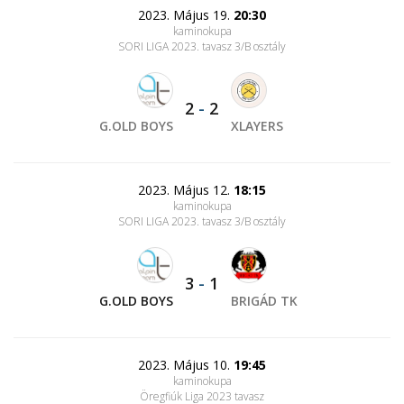
2023. Május 19.
20:30
kaminokupa
SORI LIGA 2023. tavasz 3/B osztály
2
-
2
G.OLD BOYS
XLAYERS
2023. Május 12.
18:15
kaminokupa
SORI LIGA 2023. tavasz 3/B osztály
3
-
1
G.OLD BOYS
BRIGÁD TK
2023. Május 10.
19:45
kaminokupa
Öregfiúk Liga 2023 tavasz