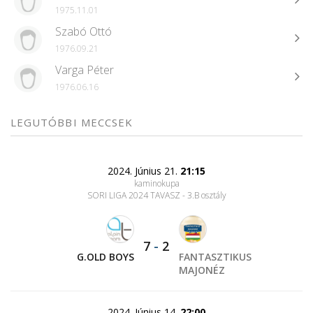
1975.11.01
Szabó Ottó
1976.09.21
Varga Péter
1976.06.16
LEGUTÓBBI MECCSEK
2024. Június 21.
21:15
kaminokupa
SORI LIGA 2024 TAVASZ - 3.B osztály
7
-
2
G.OLD BOYS
FANTASZTIKUS
MAJONÉZ
2024. Június 14.
22:00