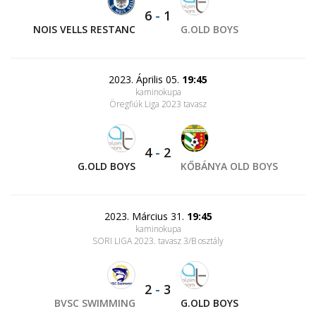
6
-
1
NOIS VELLS RESTANC
G.OLD BOYS
2023. Április 05.
19:45
kaminokupa
Öregfiúk Liga 2023 tavasz
4
-
2
G.OLD BOYS
KŐBÁNYA OLD BOYS
2023. Március 31.
19:45
kaminokupa
SORI LIGA 2023. tavasz 3/B osztály
2
-
3
BVSC SWIMMING
G.OLD BOYS