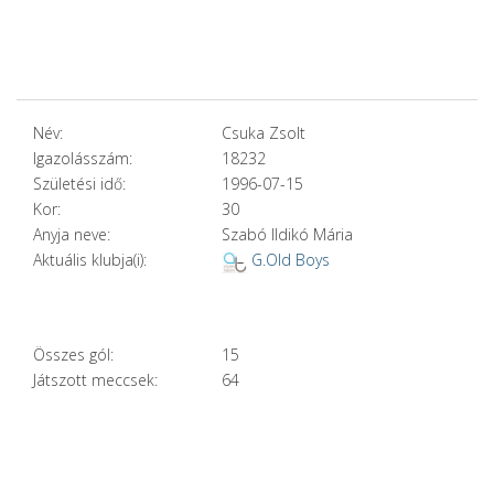
Név:
Csuka Zsolt
Igazolásszám:
18232
Születési idő:
1996-07-15
Kor:
30
Anyja neve:
Szabó Ildikó Mária
Aktuális klubja(i):
G.Old Boys
Összes gól:
15
Játszott meccsek:
64