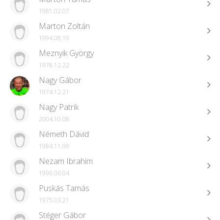
1981.02.07
Marton Zoltán
1994.08.19
Meznyik György
1978.12.22
Nagy Gábor
1974.12.21
Nagy Patrik
2004.10.08
Németh Dávid
1984.11.09
Nezam Ibrahim
1999.06.04
Puskás Tamás
1975.03.21
Stéger Gábor