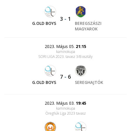
3
-
1
G.OLD BOYS
BEREGSZÁSZI
MAGYAROK
2023. Május 05.
21:15
kaminokupa
SORI LIGA 2023. tavasz 3/B osztály
7
-
6
G.OLD BOYS
SEREGHAJTÓK
2023. Május 03.
19:45
kaminokupa
Öregfiúk Liga 2023 tavasz