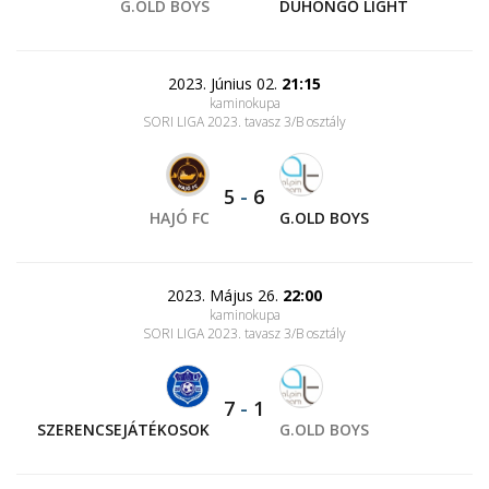
G.OLD BOYS
DÜHÖNGŐ LIGHT
2023. Június 02.
21:15
kaminokupa
SORI LIGA 2023. tavasz 3/B osztály
5
-
6
HAJÓ FC
G.OLD BOYS
2023. Május 26.
22:00
kaminokupa
SORI LIGA 2023. tavasz 3/B osztály
7
-
1
SZERENCSEJÁTÉKOSOK
G.OLD BOYS