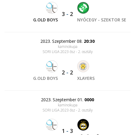
3
-
2
G.OLD BOYS
NYÓCEGY - SZEKTOR SE
2023. Szeptember 08.
20:30
kaminokupa
SORI LIGA 2023 ősz - 2. osztály
2
-
2
G.OLD BOYS
XLAYERS
2023. Szeptember 01.
0000
kaminokupa
SORI LIGA 2023 ősz - 2. osztály
1
-
3