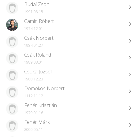
Budai Zsolt
1991.08.18
Camin Róbert
1974.12.01
Csák Norbert
1984.01.27
Csák Roland
1989.03.01
Csuka József
1988.12.20
Domokos Norbert
1112.11.12
Fehér Krisztián
1979.01.16
Fehér Márk
2000.05.11