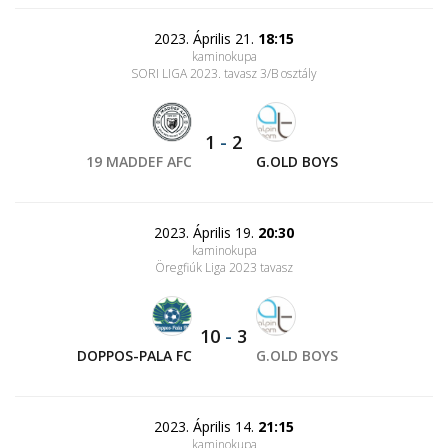
2023. Április 21.
18:15
kaminokupa
SORI LIGA 2023. tavasz 3/B osztály
1
-
2
19 MADDEF AFC
G.OLD BOYS
2023. Április 19.
20:30
kaminokupa
Öregfiúk Liga 2023 tavasz
10
-
3
DOPPOS-PALA FC
G.OLD BOYS
2023. Április 14.
21:15
kaminokupa