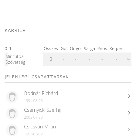
KARRIER
0-1
Összes
Gól
Öngól
Sárga
Piros
Kétperc
Minifutball
3
-
-
-
-
-
Szövetség
JELENLEGI CSAPATTÁRSAK
Bodnár Richárd
1994.08.25
Csernyicki Szerhij
2002.07.30
Csicsvári Milán
1996.06.02