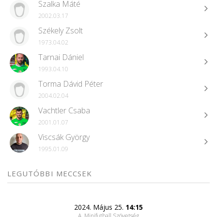
Szalka Máté
2002.03.17
Székely Zsolt
1973.04.02
Tarnai Dániel
1993.04.10
Torma Dávid Péter
2004.02.04
Vachtler Csaba
2001.01.07
Viscsák György
1995.01.09
LEGUTÓBBI MECCSEK
2024. Május 25.
14:15
A, Minifutball Szövetség