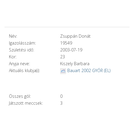
Név:
Zsuppán Donát
Igazolásszám:
19549
Születési idő:
2003-07-19
Kor:
23
Anyja neve:
Kiszely Barbara
Aktuális klubja(i):
Bauart 2002 GYŐR (EL)
Összes gól:
0
Játszott meccsek:
3