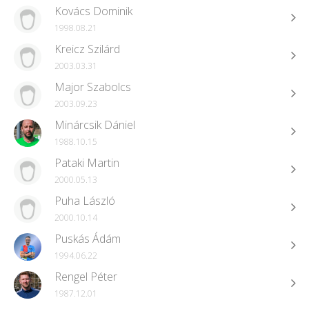
Kovács Dominik
1998.08.21
Kreicz Szilárd
2003.03.31
Major Szabolcs
2003.09.23
Minárcsik Dániel
1988.10.15
Pataki Martin
2000.05.13
Puha László
2000.10.14
Puskás Ádám
1994.06.22
Rengel Péter
1987.12.01