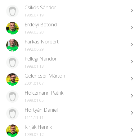
Csikós Sándor
1985.07.19
Erdélyi Botond
1999.03.20
Farkas Norbert
1992.06.29
Fellegi Nándor
1998.01.13
Gelencsér Márton
2001.01.07
Holczmann Patrik
1999.01.05
Hortyán Dániel
1111.11.11
Kirják Henrik
1999.07.12