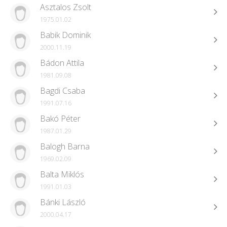
Asztalos Zsolt
1975.01.02
Babik Dominik
2000.11.19
Bádon Attila
1981.09.08
Bagdi Csaba
1991.07.16
Bakó Péter
1987.01.29
Balogh Barna
1969.02.09
Balta Miklós
1991.01.03
Bánki László
2000.04.17