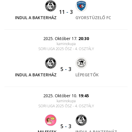
11
-
3
INDUL A BAKTERHÁZ
GYORSTÜZELŐ FC
2025. Október 17.
20:30
kaminokupa
SORI LIGA 2025 ŐSZ - 4. OSZTÁLY
5
-
3
INDUL A BAKTERHÁZ
LÉPEGETŐK
2025. Október 10.
19:45
kaminokupa
SORI LIGA 2025 ŐSZ - 4. OSZTÁLY
5
-
3
MILFESEK
INDUL A BAKTERHÁZ