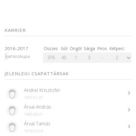
KARRIER
2016-2017
Összes
Gól
Öngól
Sárga
Piros
Kétperc
kaminokupa
376
45
1
3
-
2
JELENLEGI CSAPATTÁRSAK
Andrei Krisztofer
1997.01.25
Árvai András
1985.08.01
Árvai Tamás
1976.03.04