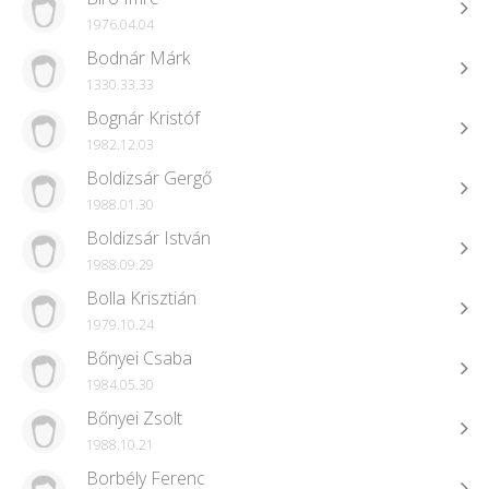
1976.04.04
Bodnár Márk
1330.33.33
Bognár Kristóf
1982.12.03
Boldizsár Gergő
1988.01.30
Boldizsár István
1988.09.29
Bolla Krisztián
1979.10.24
Bőnyei Csaba
1984.05.30
Bőnyei Zsolt
1988.10.21
Borbély Ferenc