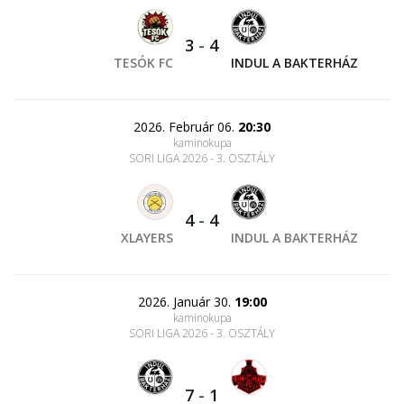
3
-
4
TESÓK FC
INDUL A BAKTERHÁZ
2026. Február 06.
20:30
kaminokupa
SORI LIGA 2026 - 3. OSZTÁLY
4
-
4
XLAYERS
INDUL A BAKTERHÁZ
2026. Január 30.
19:00
kaminokupa
SORI LIGA 2026 - 3. OSZTÁLY
7
-
1