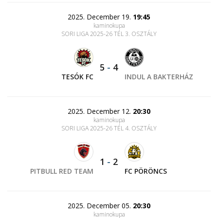
2025. December 19.
19:45
kaminokupa
SORI LIGA 2025-26 TÉL 3. OSZTÁLY
5
-
4
TESÓK FC
INDUL A BAKTERHÁZ
2025. December 12.
20:30
kaminokupa
SORI LIGA 2025-26 TÉL 4. OSZTÁLY
1
-
2
PITBULL RED TEAM
FC PÖRÖNCS
2025. December 05.
20:30
kaminokupa