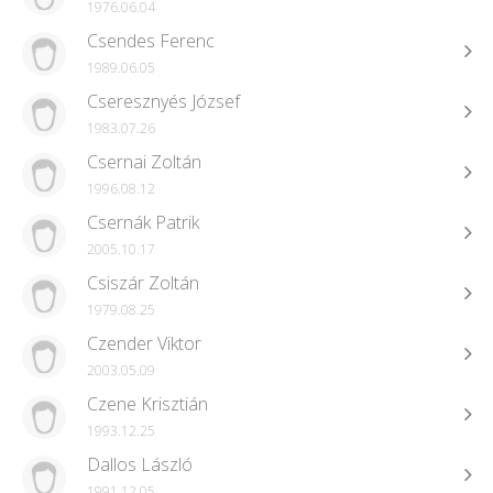
1976.06.04
Csendes Ferenc
1989.06.05
Cseresznyés József
1983.07.26
Csernai Zoltán
1996.08.12
Csernák Patrik
2005.10.17
Csiszár Zoltán
1979.08.25
Czender Viktor
2003.05.09
Czene Krisztián
1993.12.25
Dallos László
1991.12.05