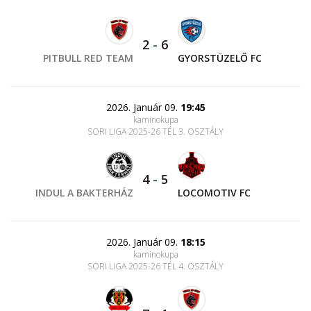
2
-
6
PITBULL RED TEAM
GYORSTÜZELŐ FC
2026. Január 09.
19:45
kaminokupa
SORI LIGA 2025-26 TÉL 3. OSZTÁLY
4
-
5
INDUL A BAKTERHÁZ
LOCOMOTIV FC
2026. Január 09.
18:15
kaminokupa
SORI LIGA 2025-26 TÉL 4. OSZTÁLY