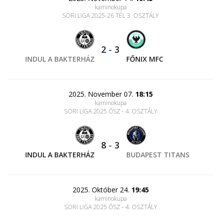
kaminokupa
SORI LIGA 2025-26 TÉL 3. OSZTÁLY
2
-
3
INDUL A BAKTERHÁZ
FŐNIX MFC
2025. November 07.
18:15
kaminokupa
SORI LIGA 2025 ŐSZ - 4. OSZTÁLY
8
-
3
INDUL A BAKTERHÁZ
BUDAPEST TITANS
2025. Október 24.
19:45
kaminokupa
SORI LIGA 2025 ŐSZ - 4. OSZTÁLY