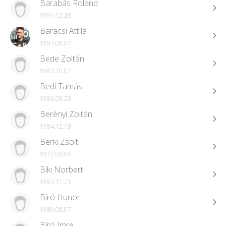
Barabás Roland
1991.12.28
Baracsi Attila
1993.08.07
Bede Zoltán
1983.10.07
Bedi Tamás
1986.08.23
Berényi Zoltán
1984.12.18
Berki Zsolt
1972.06.09
Biki Norbert
1993.11.21
Bíró Hunor
1989.08.07
Bíró Imre