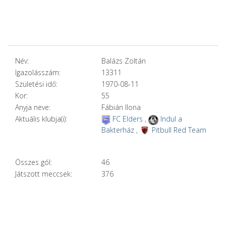
Név:
Balázs Zoltán
Igazolásszám:
13311
Születési idő:
1970-08-11
Kor:
55
Anyja neve:
Fábián Ilona
Aktuális klubja(i):
FC Elders
,
Indul a
Bakterház
,
Pitbull Red Team
Összes gól:
46
Játszott meccsek:
376