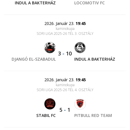
INDUL A BAKTERHÁZ
LOCOMOTIV FC
2026. Január 23.
19:45
kaminokupa
SORI LIGA 2025-26 TÉL 3. OSZTÁLY
3
-
10
DJANGÓ EL-SZABADUL
INDUL A BAKTERHÁZ
2026. Január 23.
19:45
kaminokupa
SORI LIGA 2025-26 TÉL 4. OSZTÁLY
5
-
1
STABIL FC
PITBULL RED TEAM