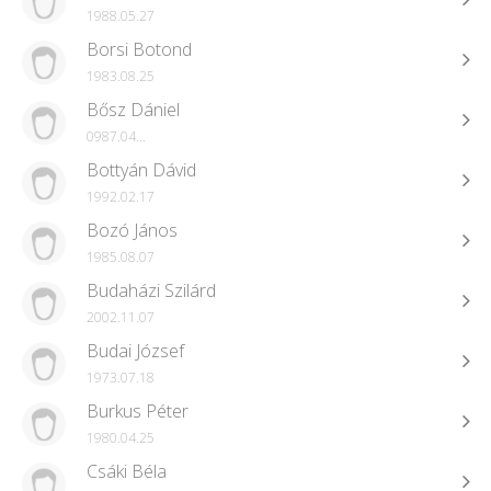
1988.05.27
Borsi Botond
1983.08.25
Bősz Dániel
0987.04...
Bottyán Dávid
1992.02.17
Bozó János
1985.08.07
Budaházi Szilárd
2002.11.07
Budai József
1973.07.18
Burkus Péter
1980.04.25
Csáki Béla