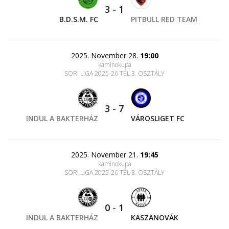
3
-
1
B.D.S.M. FC
PITBULL RED TEAM
2025. November 28.
19:00
kaminokupa
SORI LIGA 2025-26 TÉL 3. OSZTÁLY
3
-
7
INDUL A BAKTERHÁZ
VÁROSLIGET FC
2025. November 21.
19:45
kaminokupa
SORI LIGA 2025-26 TÉL 3. OSZTÁLY
0
-
1
INDUL A BAKTERHÁZ
KASZANOVÁK