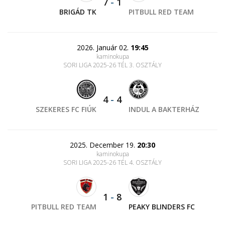
7
-
1
BRIGÁD TK
PITBULL RED TEAM
2026. Január 02.
19:45
kaminokupa
SORI LIGA 2025-26 TÉL 3. OSZTÁLY
4
-
4
SZEKERES FC FIÚK
INDUL A BAKTERHÁZ
2025. December 19.
20:30
kaminokupa
SORI LIGA 2025-26 TÉL 4. OSZTÁLY
1
-
8
PITBULL RED TEAM
PEAKY BLINDERS FC