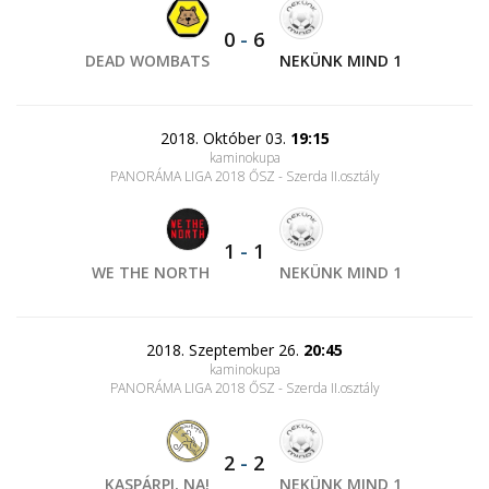
0
-
6
DEAD WOMBATS
NEKÜNK MIND 1
2018. Október 03.
19:15
kaminokupa
PANORÁMA LIGA 2018 ŐSZ - Szerda II.osztály
1
-
1
WE THE NORTH
NEKÜNK MIND 1
2018. Szeptember 26.
20:45
kaminokupa
PANORÁMA LIGA 2018 ŐSZ - Szerda II.osztály
2
-
2
KASPÁRPI, NA!
NEKÜNK MIND 1