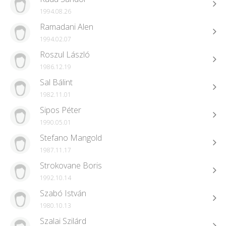
1994.08.26
Ramadani Alen
1994.02.07
Roszul László
1986.12.19
Sal Bálint
1982.11.01
Sipos Péter
1990.05.01
Stefano Mangold
1987.11.17
Strokovane Boris
1992.10.14
Szabó István
1980.10.13
Szalai Szilárd