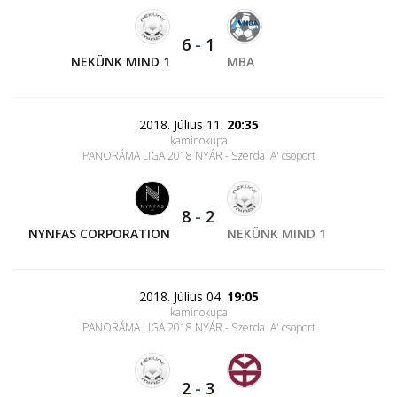
6
-
1
NEKÜNK MIND 1
MBA
2018. Július 11.
20:35
kaminokupa
PANORÁMA LIGA 2018 NYÁR - Szerda 'A' csoport
8
-
2
NYNFAS CORPORATION
NEKÜNK MIND 1
2018. Július 04.
19:05
kaminokupa
PANORÁMA LIGA 2018 NYÁR - Szerda 'A' csoport
2
-
3