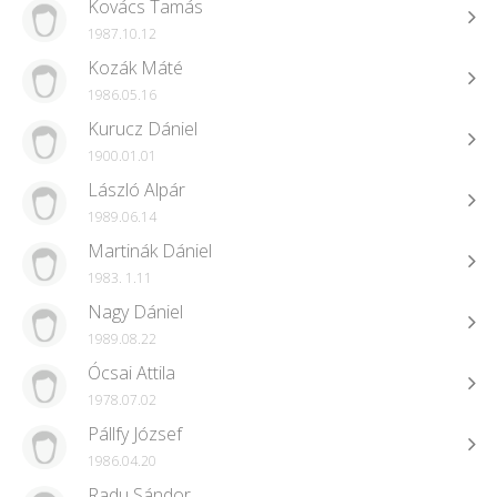
Kovács Tamás
1987.10.12
Kozák Máté
1986.05.16
Kurucz Dániel
1900.01.01
László Alpár
1989.06.14
Martinák Dániel
1983. 1.11
Nagy Dániel
1989.08.22
Ócsai Attila
1978.07.02
Pállfy József
1986.04.20
Radu Sándor