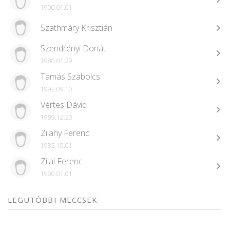
1900.01.01
Szathmáry Krisztián
Szendrényi Donát
1980.01.29
Tamás Szabolcs
1992.09.10
Vértes Dávid
1989.12.20
Zilahy Ferenc
1985.10.01
Zilai Ferenc
1900.01.01
LEGUTÓBBI MECCSEK