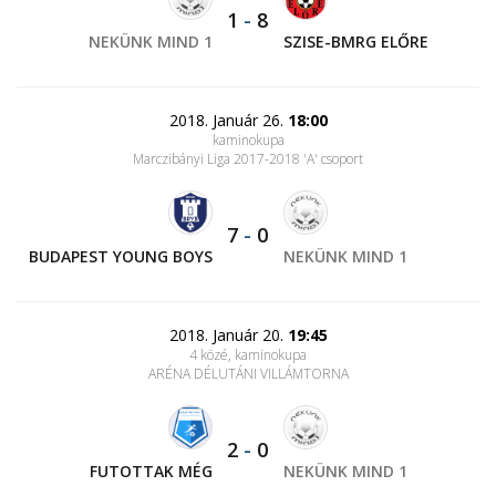
1
-
8
NEKÜNK MIND 1
SZISE-BMRG ELŐRE
2018. Január 26.
18:00
kaminokupa
Marczibányi Liga 2017-2018 'A' csoport
7
-
0
BUDAPEST YOUNG BOYS
NEKÜNK MIND 1
2018. Január 20.
19:45
4 közé, kaminokupa
ARÉNA DÉLUTÁNI VILLÁMTORNA
2
-
0
FUTOTTAK MÉG
NEKÜNK MIND 1