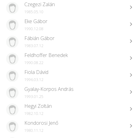
Czegezi Zalán
1985.05.10
Eke Gábor
1990.12.08
Fábián Gábor
1983.07.12
Feldhoffer Benedek
1990.08.22
Fiola Dávid
1996.03.12
Gyalay-Korpos András
1993.01.25
Hegyi Zoltán
1982.10.12
Kondorosi Jenő
1980.11.12