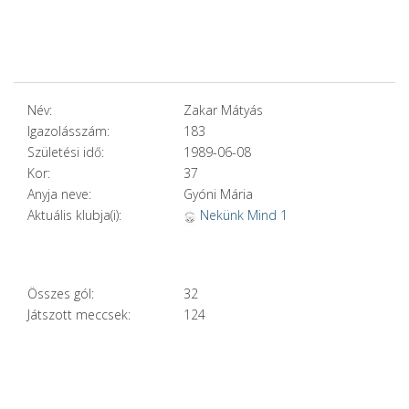
Név:
Zakar Mátyás
Igazolásszám:
183
Születési idő:
1989-06-08
Kor:
37
Anyja neve:
Gyóni Mária
Aktuális klubja(i):
Nekünk Mind 1
Összes gól:
32
Játszott meccsek:
124