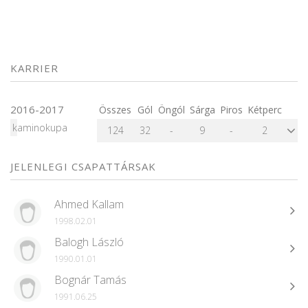
KARRIER
2016-2017
Összes
Gól
Öngól
Sárga
Piros
Kétperc
kaminokupa
124
32
-
9
-
2
JELENLEGI CSAPATTÁRSAK
Ahmed Kallam
1998.02.01
Balogh László
1990.01.01
Bognár Tamás
1991.06.25