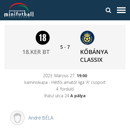
5
-
7
18.KER BT
KŐBÁNYA
CLASSIX
2023. Március 27.
19:00
kaminokupa - Hétfői amatőr liga 'A' csoport
4. forduló
Ihász utca 24
A pálya
André
BÉLA