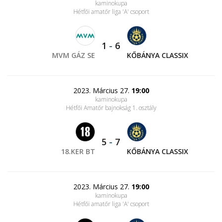
kaminokupa
Hétfői amatőr liga 'A' csoport
1
-
6
MVM GÁZ SE
KŐBÁNYA CLASSIX
2023. Március 27.
19:00
kaminokupa
Hétfői Amatőr bajnokság 1. osztály
5
-
7
18.KER BT
KŐBÁNYA CLASSIX
2023. Március 27.
19:00
kaminokupa
Hétfői amatőr liga 'A' csoport