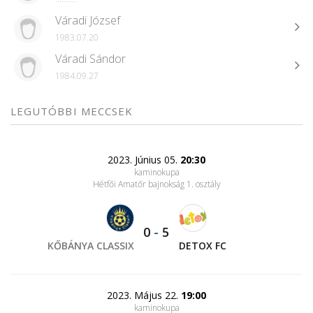
Váradi József
1983.07.20
Váradi Sándor
1984.09.27
LEGUTÓBBI MECCSEK
2023. Június 05.
20:30
kaminokupa
Hétfői Amatőr bajnokság 1. osztály
0
-
5
KŐBÁNYA CLASSIX
DETOX FC
2023. Május 22.
19:00
kaminokupa