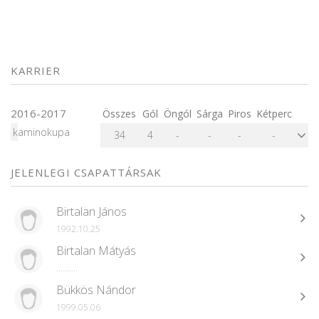
KARRIER
2016-2017
Összes
Gól
Öngól
Sárga
Piros
Kétperc
kaminokupa
34
4
-
-
-
-
JELENLEGI CSAPATTÁRSAK
Birtalan János
1992.10.25
Birtalan Mátyás
..........
Bükkös Nándor
1999.05.06