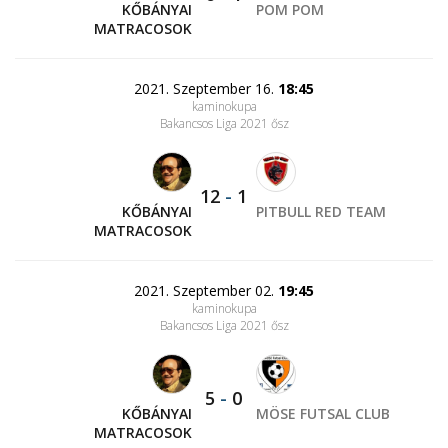
KŐBÁNYAI
POM POM
MATRACOSOK
2021. Szeptember 16.
18:45
kaminokupa
Bakancsos Liga 2021 ősz
12
-
1
KŐBÁNYAI
PITBULL RED TEAM
MATRACOSOK
2021. Szeptember 02.
19:45
kaminokupa
Bakancsos Liga 2021 ősz
5
-
0
KŐBÁNYAI
MÖSE FUTSAL CLUB
MATRACOSOK