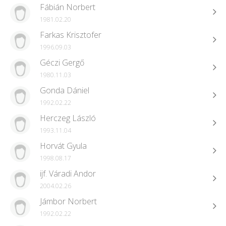
Fábián Norbert
1981.02.20
Farkas Krisztofer
1996.09.03
Géczi Gergő
1980.11.03
Gonda Dániel
1992.02.22
Herczeg László
1993.11.04
Horvát Gyula
1998.08.17
ijf. Váradi Andor
2004.02.26
Jámbor Norbert
1992.02.22