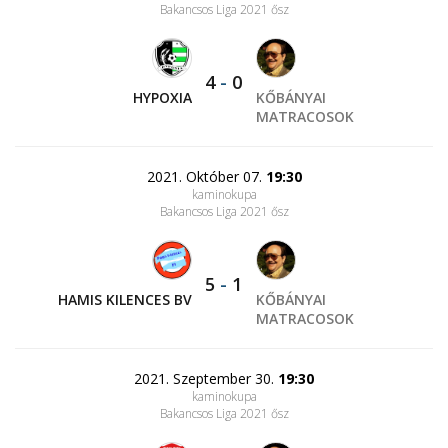
Bakancsos Liga 2021 ősz
4
-
0
HYPOXIA
KŐBÁNYAI
MATRACOSOK
2021. Október 07.
19:30
kaminokupa
Bakancsos Liga 2021 ősz
5
-
1
HAMIS KILENCES BV
KŐBÁNYAI
MATRACOSOK
2021. Szeptember 30.
19:30
kaminokupa
Bakancsos Liga 2021 ősz