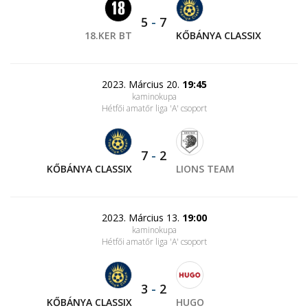
5
-
7
18.KER BT
KŐBÁNYA CLASSIX
2023. Március 20.
19:45
kaminokupa
Hétfői amatőr liga 'A' csoport
7
-
2
KŐBÁNYA CLASSIX
LIONS TEAM
2023. Március 13.
19:00
kaminokupa
Hétfői amatőr liga 'A' csoport
3
-
2
KŐBÁNYA CLASSIX
HUGO