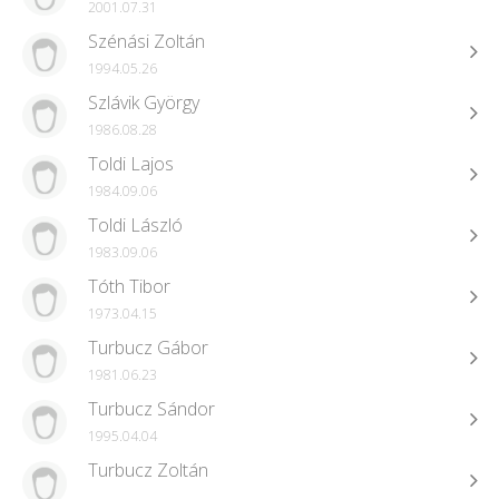
2001.07.31
Szénási Zoltán
1994.05.26
Szlávik György
1986.08.28
Toldi Lajos
1984.09.06
Toldi László
1983.09.06
Tóth Tibor
1973.04.15
Turbucz Gábor
1981.06.23
Turbucz Sándor
1995.04.04
Turbucz Zoltán
..........