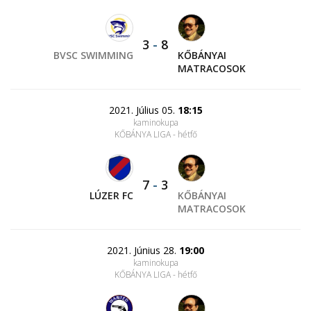
3
-
8
BVSC SWIMMING
KŐBÁNYAI
MATRACOSOK
2021. Július 05.
18:15
kaminokupa
KŐBÁNYA LIGA - hétfő
7
-
3
LÚZER FC
KŐBÁNYAI
MATRACOSOK
2021. Június 28.
19:00
kaminokupa
KŐBÁNYA LIGA - hétfő