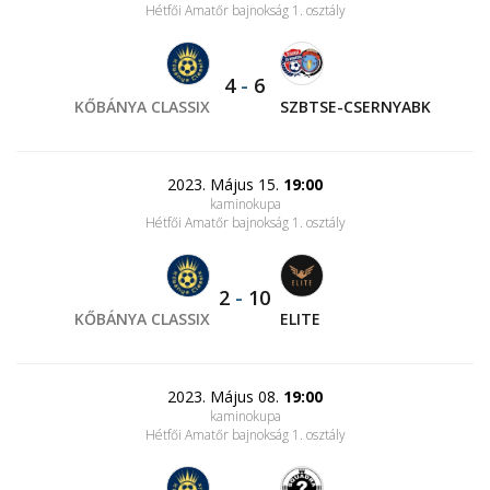
Hétfői Amatőr bajnokság 1. osztály
4
-
6
KŐBÁNYA CLASSIX
SZBTSE-CSERNYABK
2023. Május 15.
19:00
kaminokupa
Hétfői Amatőr bajnokság 1. osztály
2
-
10
KŐBÁNYA CLASSIX
ELITE
2023. Május 08.
19:00
kaminokupa
Hétfői Amatőr bajnokság 1. osztály