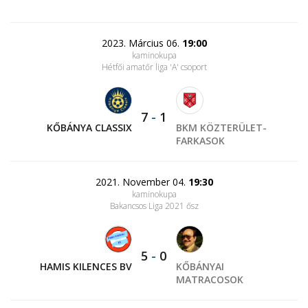
2023. Március 06.
19:00
kaminokupa
Hétfői amatőr liga 'A' csoport
7
-
1
KŐBÁNYA CLASSIX
BKM KÖZTERÜLET-
FARKASOK
2021. November 04.
19:30
kaminokupa
Bakancsos Liga 2021 ősz
5
-
0
HAMIS KILENCES BV
KŐBÁNYAI
MATRACOSOK