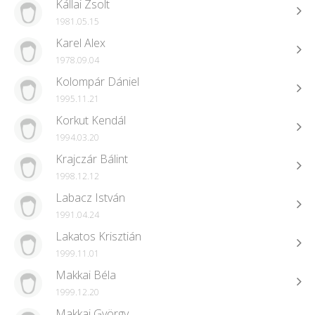
Kállai Zsolt
1981.05.15
Karel Alex
1978.09.04
Kolompár Dániel
1995.11.21
Korkut Kendál
1994.03.20
Krajczár Bálint
1998.12.12
Labacz István
1991.04.24
Lakatos Krisztián
1999.11.01
Makkai Béla
1999.12.20
Makkai György