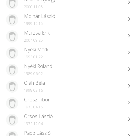
2000.11.05
Molnár László
1999.12.15
Murzsa Erik
2004.09.25
Nyéki Márk
1993.01.22
Nyéki Roland
1989.06.02
Oláh Béla
1998.03.16
Orosz Tibor
1973.04.15
Orsós László
1972.12.04
Papp László