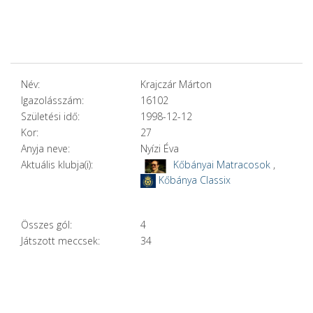
Név:
Krajczár Márton
Igazolásszám:
16102
Születési idő:
1998-12-12
Kor:
27
Anyja neve:
Nyízi Éva
Aktuális klubja(i):
Kőbányai Matracosok
,
Kőbánya Classix
Összes gól:
4
Játszott meccsek:
34