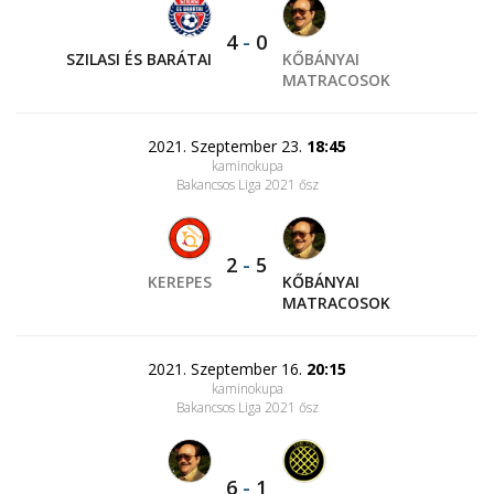
4
-
0
SZILASI ÉS BARÁTAI
KŐBÁNYAI
MATRACOSOK
2021. Szeptember 23.
18:45
kaminokupa
Bakancsos Liga 2021 ősz
2
-
5
KEREPES
KŐBÁNYAI
MATRACOSOK
2021. Szeptember 16.
20:15
kaminokupa
Bakancsos Liga 2021 ősz
6
-
1