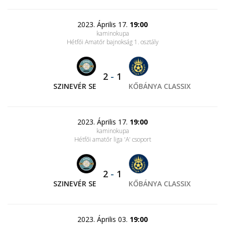
2023. Április 17.
19:00
kaminokupa
Hétfői Amatőr bajnokság 1. osztály
2
-
1
SZINEVÉR SE
KŐBÁNYA CLASSIX
2023. Április 17.
19:00
kaminokupa
Hétfői amatőr liga 'A' csoport
2
-
1
SZINEVÉR SE
KŐBÁNYA CLASSIX
2023. Április 03.
19:00