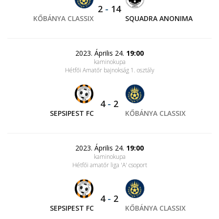
2
-
14
KŐBÁNYA CLASSIX
SQUADRA ANONIMA
2023. Április 24.
19:00
kaminokupa
Hétfői Amatőr bajnokság 1. osztály
4
-
2
SEPSIPEST FC
KŐBÁNYA CLASSIX
2023. Április 24.
19:00
kaminokupa
Hétfői amatőr liga 'A' csoport
4
-
2
SEPSIPEST FC
KŐBÁNYA CLASSIX