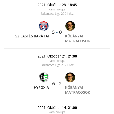
2021. Október 28.
18:45
kaminokupa
Bakancsos Liga 2021 ősz
5
-
0
SZILASI ÉS BARÁTAI
KŐBÁNYAI
MATRACOSOK
2021. Október 21.
21:00
kaminokupa
Bakancsos Liga 2021 ősz
6
-
2
HYPOXIA
KŐBÁNYAI
MATRACOSOK
2021. Október 14.
21:00
kaminokupa