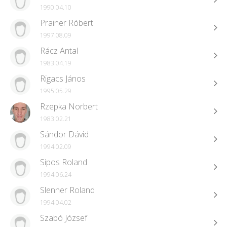
1990.04.10
Prainer Róbert
1997.08.09
Rácz Antal
1983.04.19
Rigacs János
1995.05.29
Rzepka Norbert
1983.02.21
Sándor Dávid
1994.02.09
Sipos Roland
1994.06.24
Slenner Roland
1994.04.02
Szabó József