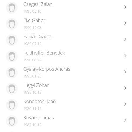
Czegezi Zalán
1985.05.10
Eke Gábor
1990.12.08
Fábián Gábor
1983.07.12
Feldhoffer Benedek
1990.08.22
Gyalay-Korpos András
1993.01.25
Hegyi Zoltán
1982.10.12
Kondorosi Jenő
1980.11.12
Kovács Tamás
1987.10.12