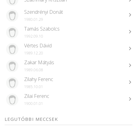
Szendrényi Donát
1980.01.29
Tamás Szabolcs
1992.09.10
Vértes Dávid
1989.12.20
Zakar Mátyás
1989.06.08
Zilahy Ferenc
1985.10.01
Zilai Ferenc
1900.01.01
LEGUTÓBBI MECCSEK