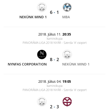
6
-
1
NEKÜNK MIND 1
MBA
2018. Július 11.
20:35
kaminokupa
PANORÁMA LIGA 2018 NYÁR - Szerda 'A' csoport
8
-
2
NYNFAS CORPORATION
NEKÜNK MIND 1
2018. Július 04.
19:05
kaminokupa
PANORÁMA LIGA 2018 NYÁR - Szerda 'A' csoport
2
-
3