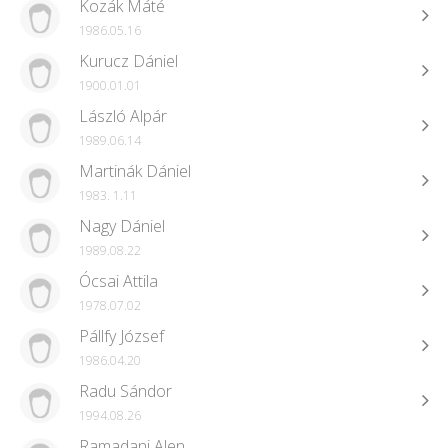
Kozák Máté
1986.05.16
Kurucz Dániel
1900.01.01
László Alpár
1989.06.14
Martinák Dániel
1983. 1.11
Nagy Dániel
1989.08.22
Ócsai Attila
1978.07.02
Pállfy József
1986.04.20
Radu Sándor
1994.08.26
Ramadani Alen