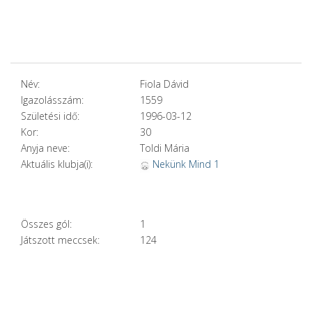
Név:
Fiola Dávid
Igazolásszám:
1559
Születési idő:
1996-03-12
Kor:
30
Anyja neve:
Toldi Mária
Aktuális klubja(i):
Nekünk Mind 1
Összes gól:
1
Játszott meccsek:
124