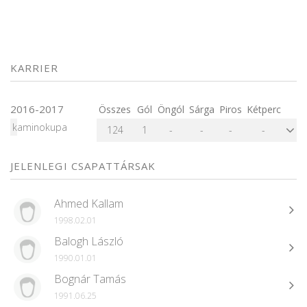
KARRIER
2016-2017
Összes
Gól
Öngól
Sárga
Piros
Kétperc
kaminokupa
124
1
-
-
-
-
JELENLEGI CSAPATTÁRSAK
Ahmed Kallam
1998.02.01
Balogh László
1990.01.01
Bognár Tamás
1991.06.25