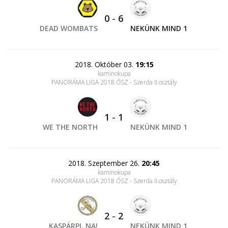
0
-
6
DEAD WOMBATS
NEKÜNK MIND 1
2018. Október 03.
19:15
kaminokupa
PANORÁMA LIGA 2018 ŐSZ - Szerda II.osztály
1
-
1
WE THE NORTH
NEKÜNK MIND 1
2018. Szeptember 26.
20:45
kaminokupa
PANORÁMA LIGA 2018 ŐSZ - Szerda II.osztály
2
-
2
KASPÁRPI, NA!
NEKÜNK MIND 1