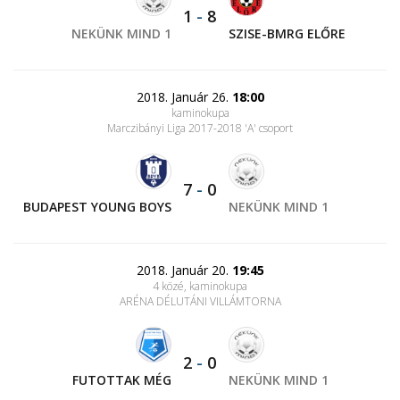
1
-
8
NEKÜNK MIND 1
SZISE-BMRG ELŐRE
2018. Január 26.
18:00
kaminokupa
Marczibányi Liga 2017-2018 'A' csoport
7
-
0
BUDAPEST YOUNG BOYS
NEKÜNK MIND 1
2018. Január 20.
19:45
4 közé, kaminokupa
ARÉNA DÉLUTÁNI VILLÁMTORNA
2
-
0
FUTOTTAK MÉG
NEKÜNK MIND 1