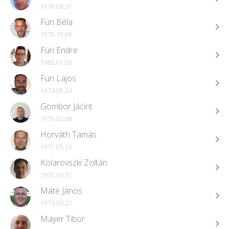
1978.06.21
Füri Béla
1978.10.09
Füri Endre
1985.01.06
Füri Lajos
1974.08.24
Gombor Jácint
1979.02.08
Horváth Tamás
1971.05.10
Kolarovszki Zoltán
1970.03.31
Máté János
1976.06.27
Mayer Tibor