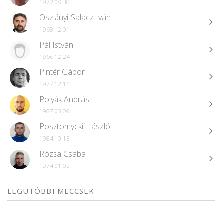
1972.08.30
Oszlányi-Salacz Iván
1968.12.01
Pál István
1966.12.24
Pintér Gábor
1977.12.14
Polyák András
1987.03.09
Posztomyckij László
1984.10.13
Rózsa Csaba
1974.01.03
LEGUTÓBBI MECCSEK