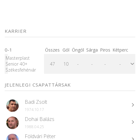
KARRIER
0-1
Összes
Gól
Öngól
Sárga
Piros
Kétperc
Masterplast
Senior 40+
47
10
-
-
-
-
Székesfehérvár
JELENLEGI CSAPATTÁRSAK
Badi Zsolt
1974.10.17
Dohai Balázs
1988.04.25
Földvári Péter