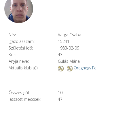
Név:
Varga Csaba
Igazolásszám:
15241
Születési idő:
1983-02-09
Kor:
43
Anyja neve:
Gulás Mária
Aktuális klubja(i):
,
Öreghegy Fc
Összes gól:
10
Játszott meccsek:
47