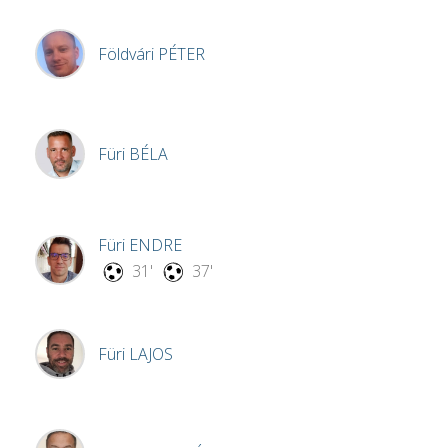
Földvári
PÉTER
Füri
BÉLA
Füri
ENDRE
31'
37'
Füri
LAJOS