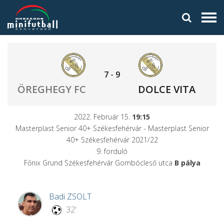
7
-
9
ÖREGHEGY FC
DOLCE VITA
2022. Február 15.
19:15
Masterplast Senior 40+ Székesfehérvár - Masterplast Senior
40+ Székesfehérvár 2021/22
9. forduló
Főnix Grund Székesfehérvár Gombócleső utca
B pálya
Badi
ZSOLT
32'