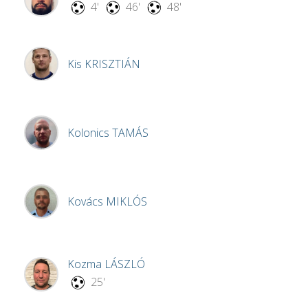
4'
46'
48'
Kis
KRISZTIÁN
Kolonics
TAMÁS
Kovács
MIKLÓS
Kozma
LÁSZLÓ
25'