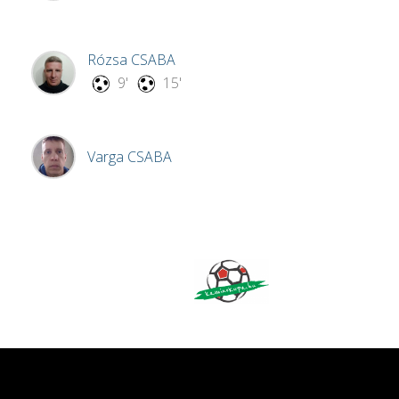
Rózsa
CSABA
9'
15'
Varga
CSABA