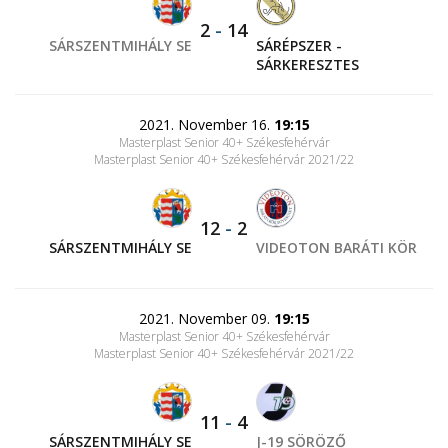
2
-
14
SÁRSZENTMIHÁLY SE
SÁRÉPSZER -
SÁRKERESZTES
2021. November 16.
19:15
Masterplast Senior 40+ Székesfehérvár
Masterplast Senior 40+ Székesfehérvár 2021/22
12
-
2
SÁRSZENTMIHÁLY SE
VIDEOTON BARÁTI KÖR
2021. November 09.
19:15
Masterplast Senior 40+ Székesfehérvár
Masterplast Senior 40+ Székesfehérvár 2021/22
11
-
4
SÁRSZENTMIHÁLY SE
J-19 SÖRÖZŐ