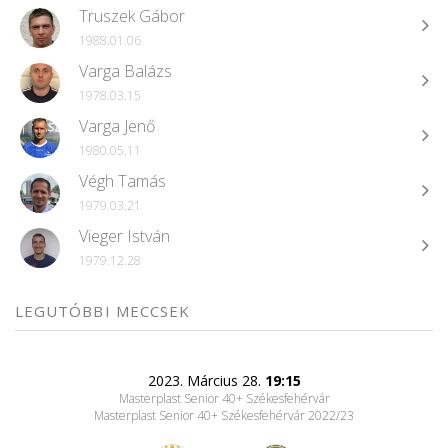
Truszek Gábor
1988.01.06
Varga Balázs
1978.03.15
Varga Jenő
1980.05.11
Végh Tamás
1979.03.21
Vieger István
1979.12.28
LEGUTÓBBI MECCSEK
2023. Március 28.
19:15
Masterplast Senior 40+ Székesfehérvár
Masterplast Senior 40+ Székesfehérvár 2022/23