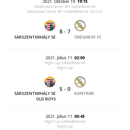
2021. Október 19.
19:15
Masterplast Senior 40+ Székesfehérvár
Masterplast Senior 40+ Székesfehérvár 2021/22
8
-
7
SÁRSZENTMIHÁLY SE
ÖREGHEGY FC
2021. Július 11.
02:00
Night Cup Székesfehérvár
Night Cup
5
-
0
SÁRSZENTMIHÁLY SE
KONTRÁK
OLD BOYS
2021. Július 11.
00:45
Night Cup Székesfehérvár
Night Cup