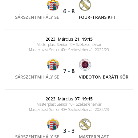
6
-
8
SÁRSZENTMIHÁLY SE
FOUR-TRANS KFT
2023. Március 21.
19:15
Masterplast Senior 40+ Székesfehérvár
Masterplast Senior 40+ Székesfehérvár 2022/23
7
-
8
SÁRSZENTMIHÁLY SE
VIDEOTON BARÁTI KÖR
2023. Március 07.
19:15
Masterplast Senior 40+ Székesfehérvár
Masterplast Senior 40+ Székesfehérvár 2022/23
3
-
3
SÁRSZENTMIHÁLY SE
MASTERPLAST