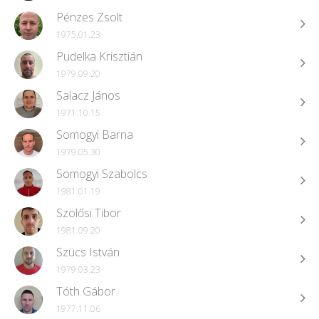
Pénzes Zsolt
1975.01.23
Pudelka Krisztián
1979.09.20
Salacz János
1971.10.15
Somogyi Barna
1979.05.30
Somogyi Szabolcs
1981.01.19
Szölősi Tibor
1981.09.20
Szücs István
1979.03.23
Tóth Gábor
1977.11.06