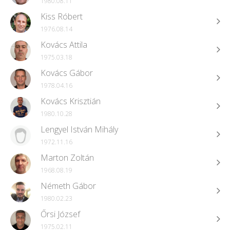
1980.08.11
Kiss Róbert
1976.08.14
Kovács Attila
1975.03.18
Kovács Gábor
1978.04.16
Kovács Krisztián
1980.10.28
Lengyel István Mihály
1972.11.16
Marton Zoltán
1968.08.19
Németh Gábor
1980.02.23
Őrsi József
1975.02.11