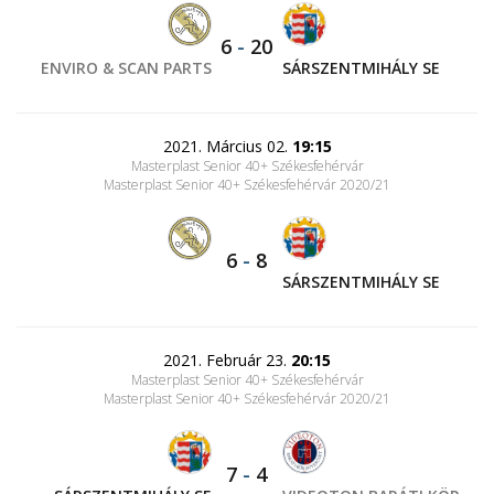
6
-
20
ENVIRO & SCAN PARTS
SÁRSZENTMIHÁLY SE
2021. Március 02.
19:15
Masterplast Senior 40+ Székesfehérvár
Masterplast Senior 40+ Székesfehérvár 2020/21
6
-
8
SÁRSZENTMIHÁLY SE
2021. Február 23.
20:15
Masterplast Senior 40+ Székesfehérvár
Masterplast Senior 40+ Székesfehérvár 2020/21
7
-
4