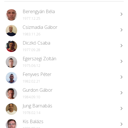
Berengyán Béla
1977.12.25
Csizmadia Gábor
1983.11.26
Diczkó Csaba
1977.09.28
Egerszegi Zoltán
1975.06.12
Fenyves Péter
1982.02.21
Gurdon Gábor
1984.09.10
Jung Barnabás
1978.02.14
Kis Balázs