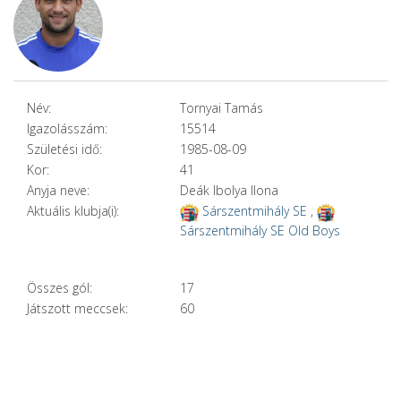
Név:
Tornyai Tamás
Igazolásszám:
15514
Születési idő:
1985-08-09
Kor:
41
Anyja neve:
Deák Ibolya Ilona
Aktuális klubja(i):
Sárszentmihály SE
,
Sárszentmihály SE Old Boys
Összes gól:
17
Játszott meccsek:
60