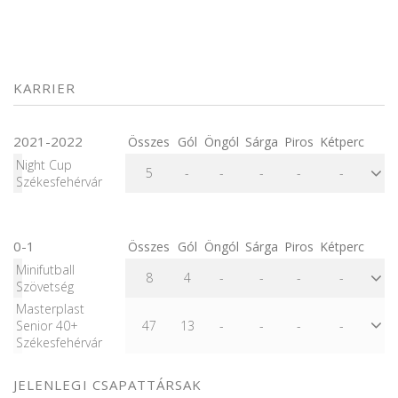
KARRIER
2021-2022
Összes
Gól
Öngól
Sárga
Piros
Kétperc
Night Cup
5
-
-
-
-
-
Székesfehérvár
0-1
Összes
Gól
Öngól
Sárga
Piros
Kétperc
Minifutball
8
4
-
-
-
-
Szövetség
Masterplast
Senior 40+
47
13
-
-
-
-
Székesfehérvár
JELENLEGI CSAPATTÁRSAK