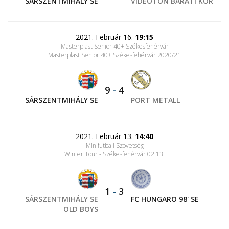
SÁRSZENTMIHÁLY SE
VIDEOTON BARÁTI KÖR
2021. Február 16.
19:15
Masterplast Senior 40+ Székesfehérvár
Masterplast Senior 40+ Székesfehérvár 2020/21
9
-
4
SÁRSZENTMIHÁLY SE
PORT METALL
2021. Február 13.
14:40
Minifutball Szövetség
Winter Tour - Székesfehérvár 02.13.
1
-
3
SÁRSZENTMIHÁLY SE
FC HUNGARO 98' SE
OLD BOYS