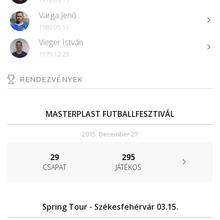
1978.03.15
Varga Jenő
1980.05.11
Vieger István
1979.12.28
RENDEZVÉNYEK
MASTERPLAST FUTBALLFESZTIVÁL
2015. December 27
29
295
CSAPAT
JÁTÉKOS
Spring Tour - Székesfehérvár 03.15.