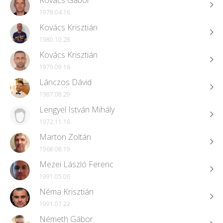
Kovács Gábor
1978.04.16
Kovács Krisztián
1980.10.28
Kovács Krisztián
1979.09.16
Lánczos Dávid
1987.08.29
Lengyel István Mihály
1972.11.16
Marton Zoltán
1968.08.19
Mezei László Ferenc
1991.05.06
Néma Krisztián
1991.07.22
Németh Gábor