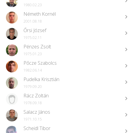
1980.02.23
Németh Kornél
2001.08.18
Őrsi József
1975.02.11
Pénzes Zsolt
1975.01.23
Pőcze Szabolcs
1982.06.14
Pudelka Krisztián
1979.09.20
Rácz Zoltán
1978.09.18
Salacz János
1971.10.15
Scheidl Tibor