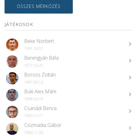
ÖSSZES MÉRKŐZÉS
JÁTÉKOSOK
Beke Norbert
1991.10.01
Berengyán Béla
1977.12.25
Borsos Zoltán
1987.09.12
Büki Alex Márk
1998.06.19
Csanádi Bence
1996.11.11
Csizmadia Gábor
1983.11.26