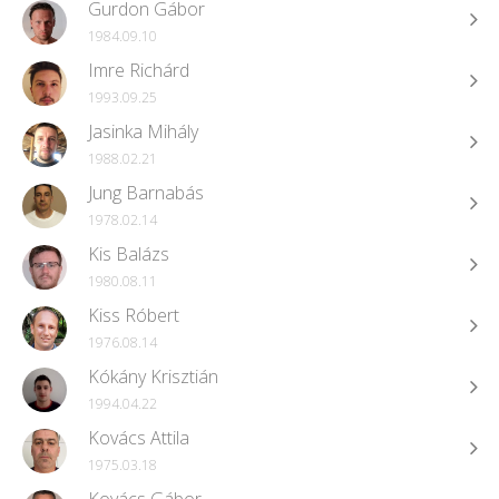
Gurdon Gábor
1984.09.10
Imre Richárd
1993.09.25
Jasinka Mihály
1988.02.21
Jung Barnabás
1978.02.14
Kis Balázs
1980.08.11
Kiss Róbert
1976.08.14
Kókány Krisztián
1994.04.22
Kovács Attila
1975.03.18