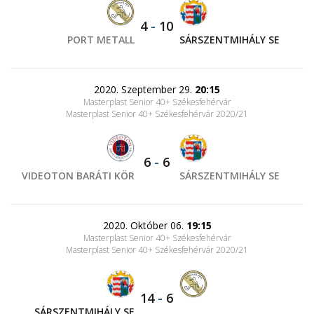
4
-
10
PORT METALL
SÁRSZENTMIHÁLY SE
2020. Szeptember 29.
20:15
Masterplast Senior 40+ Székesfehérvár
Masterplast Senior 40+ Székesfehérvár 2020/21
6
-
6
VIDEOTON BARÁTI KÖR
SÁRSZENTMIHÁLY SE
2020. Október 06.
19:15
Masterplast Senior 40+ Székesfehérvár
Masterplast Senior 40+ Székesfehérvár 2020/21
14
-
6
SÁRSZENTMIHÁLY SE