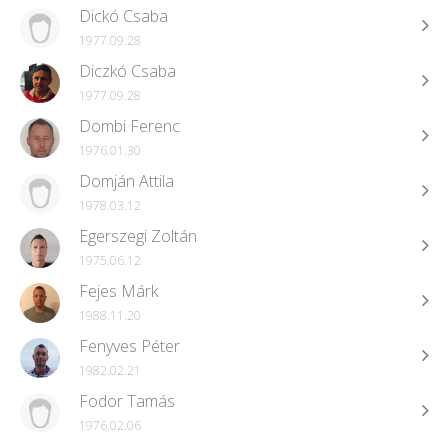
Dickó Csaba
1977.09.28
Diczkó Csaba
1977.09.28
Dombi Ferenc
1976.01.30
Domján Attila
1978.03.12
Egerszegi Zoltán
1975.06.12
Fejes Márk
1988.11.20
Fenyves Péter
1982.02.21
Fodor Tamás
1976.02.06