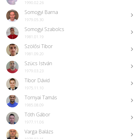
1990.02.26
Somogyi Barna
1979.05.30
Somogyi Szabolcs
1981.01.19
Szölősi Tibor
1981.09.20
Szücs István
1979.03.23
Tibor Dávid
1975.11.10
Tornyai Tamás
1985.08.09
Tóth Gábor
1977.11.06
Varga Balázs