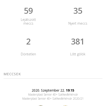
59
35
Lejátszott
meccs
Nyert meccs
2
381
Döntetlen
Lőtt gólók
MECCSEK
2020. Szeptember 22.
19:15
Masterplast Senior 40+ Székesfehérvár
Masterplast Senior 40+ Székesfehérvár 2020/21