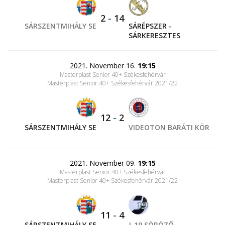
2
-
14
SÁRSZENTMIHÁLY SE
SÁRÉPSZER -
SÁRKERESZTES
2021. November 16.
19:15
Masterplast Senior 40+ Székesfehérvár
Masterplast Senior 40+ Székesfehérvár 2021/22
12
-
2
SÁRSZENTMIHÁLY SE
VIDEOTON BARÁTI KÖR
2021. November 09.
19:15
Masterplast Senior 40+ Székesfehérvár
Masterplast Senior 40+ Székesfehérvár 2021/22
11
-
4
SÁRSZENTMIHÁLY SE
J-19 SÖRÖZŐ