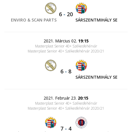
6
-
20
ENVIRO & SCAN PARTS
SÁRSZENTMIHÁLY SE
2021. Március 02.
19:15
Masterplast Senior 40+ Székesfehérvár
Masterplast Senior 40+ Székesfehérvár 2020/21
6
-
8
SÁRSZENTMIHÁLY SE
2021. Február 23.
20:15
Masterplast Senior 40+ Székesfehérvár
Masterplast Senior 40+ Székesfehérvár 2020/21
7
-
4