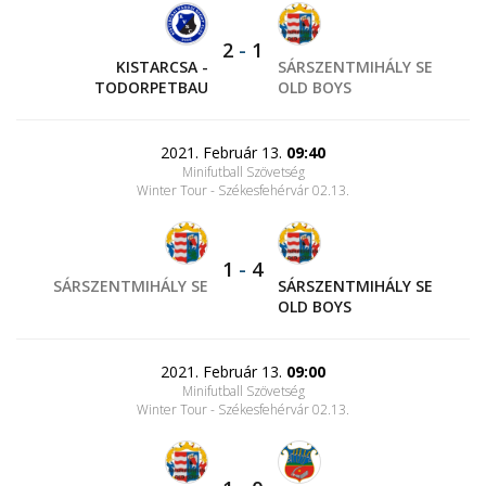
2
-
1
KISTARCSA -
SÁRSZENTMIHÁLY SE
TODORPETBAU
OLD BOYS
2021. Február 13.
09:40
Minifutball Szövetség
Winter Tour - Székesfehérvár 02.13.
1
-
4
SÁRSZENTMIHÁLY SE
SÁRSZENTMIHÁLY SE
OLD BOYS
2021. Február 13.
09:00
Minifutball Szövetség
Winter Tour - Székesfehérvár 02.13.