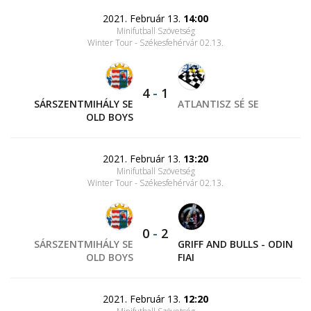
2021. Február 13.
14:00
Minifutball Szövetség
Winter Tour - Székesfehérvár 02.13.
4
-
1
SÁRSZENTMIHÁLY SE
ATLANTISZ SÉ SE
OLD BOYS
2021. Február 13.
13:20
Minifutball Szövetség
Winter Tour - Székesfehérvár 02.13.
0
-
2
SÁRSZENTMIHÁLY SE
GRIFF AND BULLS - ODIN
OLD BOYS
FIAI
2021. Február 13.
12:20