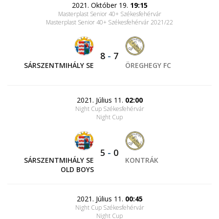
2021. Október 19.
19:15
Masterplast Senior 40+ Székesfehérvár
Masterplast Senior 40+ Székesfehérvár 2021/22
8
-
7
SÁRSZENTMIHÁLY SE
ÖREGHEGY FC
2021. Július 11.
02:00
Night Cup Székesfehérvár
Night Cup
5
-
0
SÁRSZENTMIHÁLY SE
KONTRÁK
OLD BOYS
2021. Július 11.
00:45
Night Cup Székesfehérvár
Night Cup