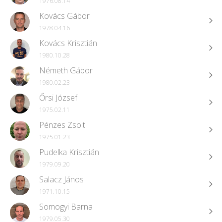
1976.08.14
Kovács Gábor
1978.04.16
Kovács Krisztián
1980.10.28
Németh Gábor
1980.02.23
Őrsi József
1975.02.11
Pénzes Zsolt
1975.01.23
Pudelka Krisztián
1979.09.20
Salacz János
1971.10.15
Somogyi Barna
1979.05.30