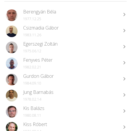
Berengyán Béla
1977.12.25
Csizmadia Gábor
1983.11.26
Egerszegi Zoltán
1975.06.12
Fenyves Péter
1982.02.21
Gurdon Gábor
1984.09.10
Jung Barnabás
1978.02.14
Kis Balázs
1980.08.11
Kiss Róbert