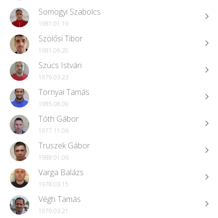
Somogyi Szabolcs
1981.01.19
Szölősi Tibor
1981.09.20
Szücs István
1979.03.23
Tornyai Tamás
1985.08.09
Tóth Gábor
1977.11.06
Truszek Gábor
1988.01.06
Varga Balázs
1978.03.15
Végh Tamás
1979.03.21