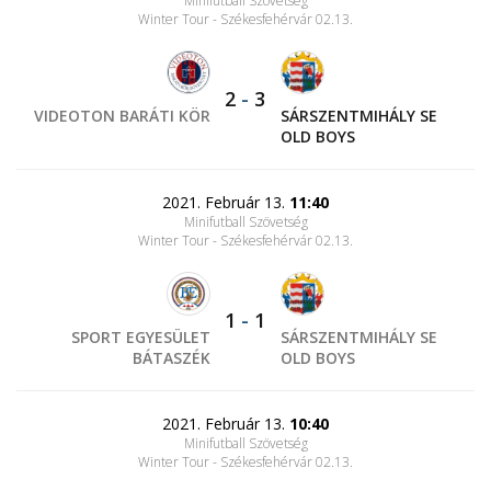
Minifutball Szövetség
Winter Tour - Székesfehérvár 02.13.
2
-
3
VIDEOTON BARÁTI KÖR
SÁRSZENTMIHÁLY SE
OLD BOYS
2021. Február 13.
11:40
Minifutball Szövetség
Winter Tour - Székesfehérvár 02.13.
1
-
1
SPORT EGYESÜLET
SÁRSZENTMIHÁLY SE
BÁTASZÉK
OLD BOYS
2021. Február 13.
10:40
Minifutball Szövetség
Winter Tour - Székesfehérvár 02.13.