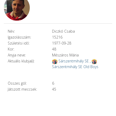
Név:
Diczkó Csaba
Igazolásszám:
15216
Születési idő:
1977-09-28
Kor:
48
Anyja neve:
Mészáros Mária
Aktuális klubja(i):
Sárszentmihály SE
,
Sárszentmihály SE Old Boys
Összes gól:
6
Játszott meccsek:
45