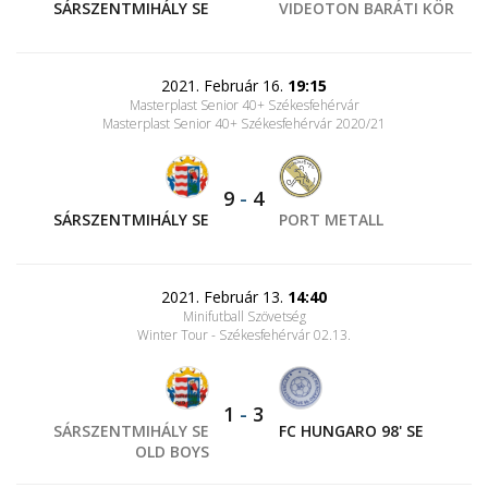
SÁRSZENTMIHÁLY SE
VIDEOTON BARÁTI KÖR
2021. Február 16.
19:15
Masterplast Senior 40+ Székesfehérvár
Masterplast Senior 40+ Székesfehérvár 2020/21
9
-
4
SÁRSZENTMIHÁLY SE
PORT METALL
2021. Február 13.
14:40
Minifutball Szövetség
Winter Tour - Székesfehérvár 02.13.
1
-
3
SÁRSZENTMIHÁLY SE
FC HUNGARO 98' SE
OLD BOYS