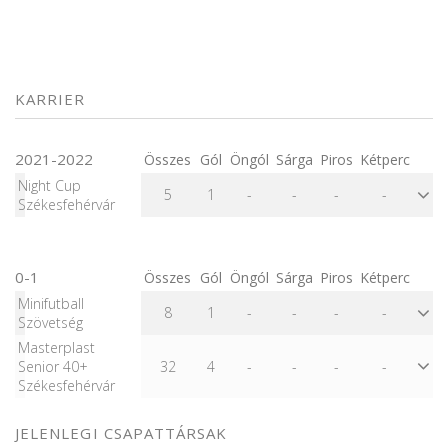
KARRIER
2021-2022
Összes
Gól
Öngól
Sárga
Piros
Kétperc
Night Cup
5
1
-
-
-
-
Székesfehérvár
0-1
Összes
Gól
Öngól
Sárga
Piros
Kétperc
Minifutball
8
1
-
-
-
-
Szövetség
Masterplast
Senior 40+
32
4
-
-
-
-
Székesfehérvár
JELENLEGI CSAPATTÁRSAK