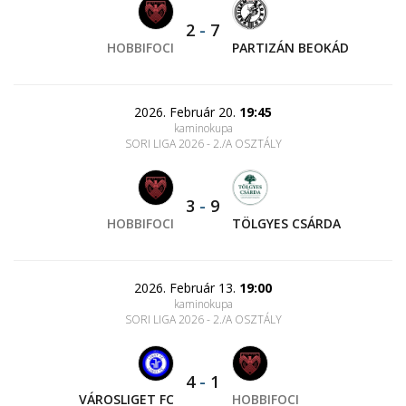
2
-
7
HOBBIFOCI
PARTIZÁN BEOKÁD
2026. Február 20.
19:45
kaminokupa
SORI LIGA 2026 - 2./A OSZTÁLY
3
-
9
HOBBIFOCI
TÖLGYES CSÁRDA
2026. Február 13.
19:00
kaminokupa
SORI LIGA 2026 - 2./A OSZTÁLY
4
-
1
VÁROSLIGET FC
HOBBIFOCI