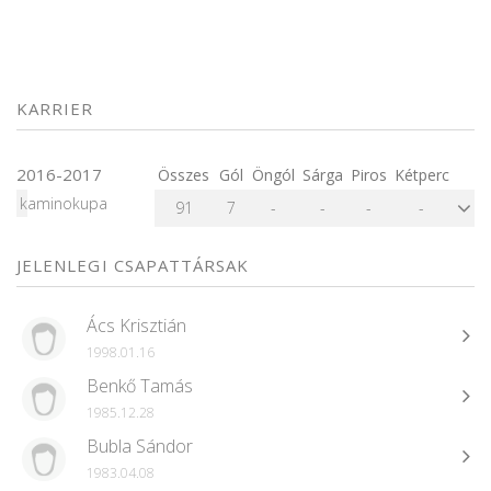
KARRIER
2016-2017
Összes
Gól
Öngól
Sárga
Piros
Kétperc
kaminokupa
91
7
-
-
-
-
JELENLEGI CSAPATTÁRSAK
Ács Krisztián
1998.01.16
Benkő Tamás
1985.12.28
Bubla Sándor
1983.04.08