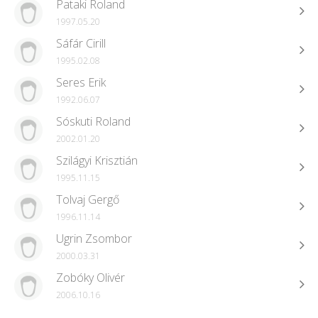
Pataki Roland
1997.05.20
Sáfár Cirill
1995.02.08
Seres Erik
1992.06.07
Sóskuti Roland
2002.01.20
Szilágyi Krisztián
1995.11.15
Tolvaj Gergő
1996.11.14
Ugrin Zsombor
2000.03.31
Zobóky Olivér
2006.10.16