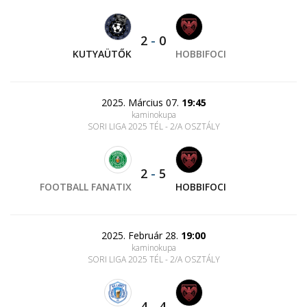
2
-
0
KUTYAÜTŐK
HOBBIFOCI
2025. Március 07.
19:45
kaminokupa
SORI LIGA 2025 TÉL - 2/A OSZTÁLY
2
-
5
FOOTBALL FANATIX
HOBBIFOCI
2025. Február 28.
19:00
kaminokupa
SORI LIGA 2025 TÉL - 2/A OSZTÁLY
4
-
4