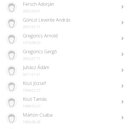
Fersch Adorján
2002.06.01
Gönczi Levente András
2007.07.11
Gregorics Arnold
1976.08.03
Gregorics Gergő
2002.07.11
Juhász Ádám
0011.01.01
Kiszi József
1964.02.27
Kiszi Tamás
1988.05.07
Márton Csaba
1986.08.28