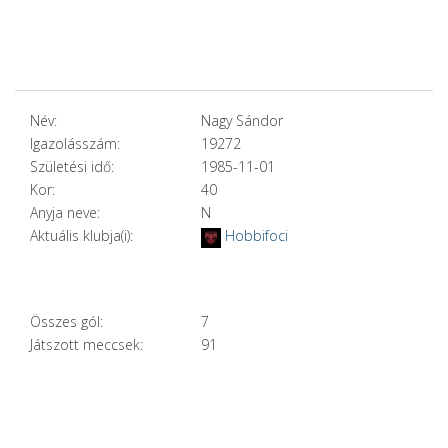
Név:
Nagy Sándor
Igazolásszám:
19272
Születési idő:
1985-11-01
Kor:
40
Anyja neve:
N
Aktuális klubja(i):
Hobbifoci
Összes gól:
7
Játszott meccsek:
91