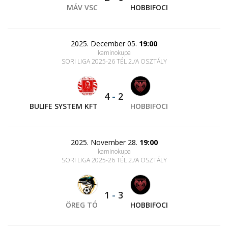
MÁV VSC
HOBBIFOCI
2025. December 05.
19:00
kaminokupa
SORI LIGA 2025-26 TÉL 2./A OSZTÁLY
4
-
2
BULIFE SYSTEM KFT
HOBBIFOCI
2025. November 28.
19:00
kaminokupa
SORI LIGA 2025-26 TÉL 2./A OSZTÁLY
1
-
3
ÖREG TÓ
HOBBIFOCI