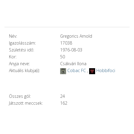
Név:
Gregorics Arnold
Igazolásszám:
17038
Születési idő:
1976-08-03
Kor:
50
Anyja neve:
Csákvári Ilona
Aktuális klubja(i):
Cobac FC
,
Hobbifoci
Összes gól:
24
Játszott meccsek:
162