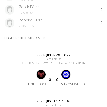
Zdolik Péter
1997.01.08
Zobóky Olivér
2006.10.16
LEGUTÓBBI MECCSEK
2026. Június 26.
19:00
kaminokupa
SORI LIGA 2026 TAVASZ - 2. OSZTÁLY A CSOPORT
3
-
3
HOBBIFOCI
VÁROSLIGET FC
2026. Június 12.
19:45
kaminokupa