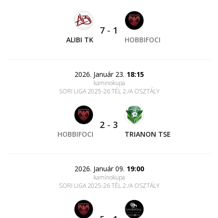
7
-
1
ALIBI TK
HOBBIFOCI
2026. Január 23.
18:15
kaminokupa
SORI LIGA 2025-26 TÉL 2./A OSZTÁLY
2
-
3
HOBBIFOCI
TRIANON TSE
2026. Január 09.
19:00
kaminokupa
SORI LIGA 2025-26 TÉL 2./A OSZTÁLY