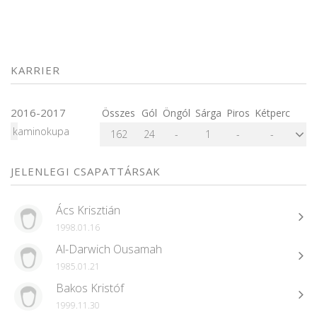
KARRIER
2016-2017
Összes
Gól
Öngól
Sárga
Piros
Kétperc
kaminokupa
162
24
-
1
-
-
JELENLEGI CSAPATTÁRSAK
Ács Krisztián
1998.01.16
Al-Darwich Ousamah
1985.01.21
Bakos Kristóf
1999.11.30