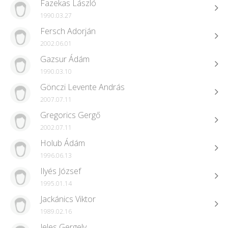
Fazekas László
1990.03.27
Fersch Adorján
2002.06.01
Gazsur Ádám
1990.03.10
Gönczi Levente András
2007.07.11
Gregorics Gergő
2002.07.11
Holub Ádám
1996.06.13
Ilyés József
1995.01.14
Jackánics Viktor
1989.02.16
Jeles Gergely