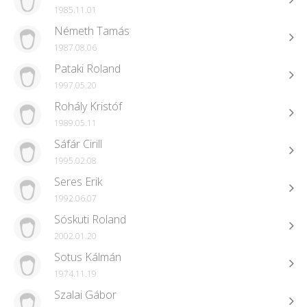
1985.11.01
Németh Tamás
1987.08.06
Pataki Roland
1997.05.20
Rohály Kristóf
1989.05.11
Sáfár Cirill
1995.02.08
Seres Erik
1992.06.07
Sóskuti Roland
2002.01.20
Sotus Kálmán
1974.11.19
Szalai Gábor