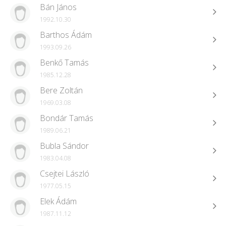
Bán János
1992.10.30
Barthos Ádám
1993.09.26
Benkő Tamás
1985.12.28
Bere Zoltán
1969.03.08
Bondár Tamás
1989.06.21
Bubla Sándor
1983.04.08
Csejtei László
1977.05.15
Elek Ádám
1987.11.12