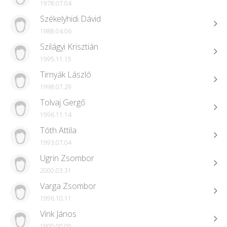
1978.07.04
Székelyhidi Dávid
1988.04.06
Szilágyi Krisztián
1995.11.15
Tirnyák László
1998.07.29
Tolvaj Gergő
1996.11.14
Tóth Attila
1993.07.04
Ugrin Zsombor
2000.03.31
Varga Zsombor
1996.10.11
Vink János
1900.00.00