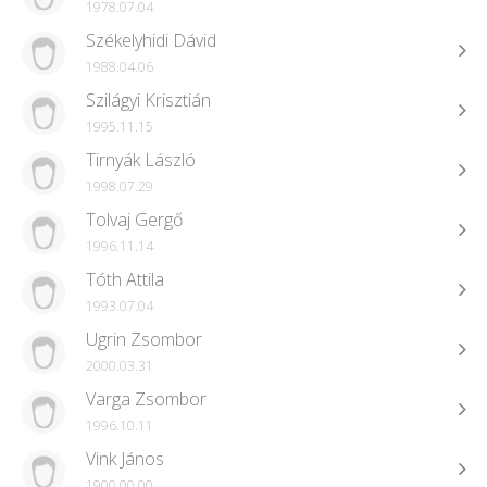
1978.07.04
Székelyhidi Dávid
1988.04.06
Szilágyi Krisztián
1995.11.15
Tirnyák László
1998.07.29
Tolvaj Gergő
1996.11.14
Tóth Attila
1993.07.04
Ugrin Zsombor
2000.03.31
Varga Zsombor
1996.10.11
Vink János
1900.00.00