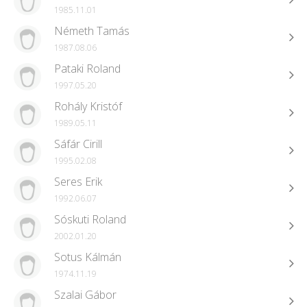
1985.11.01
Németh Tamás
1987.08.06
Pataki Roland
1997.05.20
Rohály Kristóf
1989.05.11
Sáfár Cirill
1995.02.08
Seres Erik
1992.06.07
Sóskuti Roland
2002.01.20
Sotus Kálmán
1974.11.19
Szalai Gábor