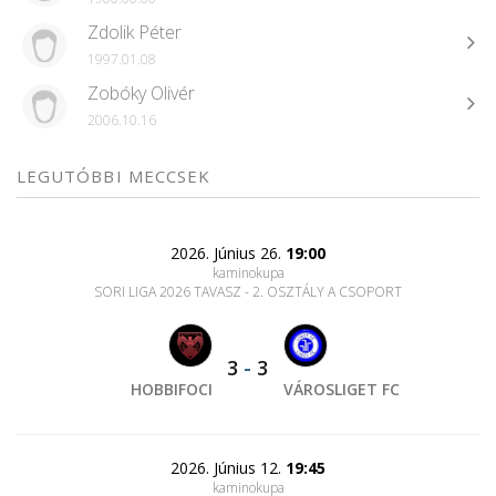
Zdolik Péter
1997.01.08
Zobóky Olivér
2006.10.16
LEGUTÓBBI MECCSEK
2026. Június 26.
19:00
kaminokupa
SORI LIGA 2026 TAVASZ - 2. OSZTÁLY A CSOPORT
3
-
3
HOBBIFOCI
VÁROSLIGET FC
2026. Június 12.
19:45
kaminokupa