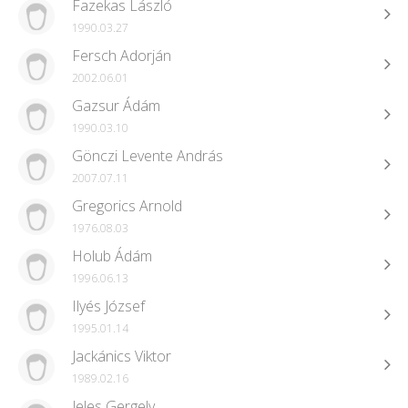
Fazekas László
1990.03.27
Fersch Adorján
2002.06.01
Gazsur Ádám
1990.03.10
Gönczi Levente András
2007.07.11
Gregorics Arnold
1976.08.03
Holub Ádám
1996.06.13
Ilyés József
1995.01.14
Jackánics Viktor
1989.02.16
Jeles Gergely