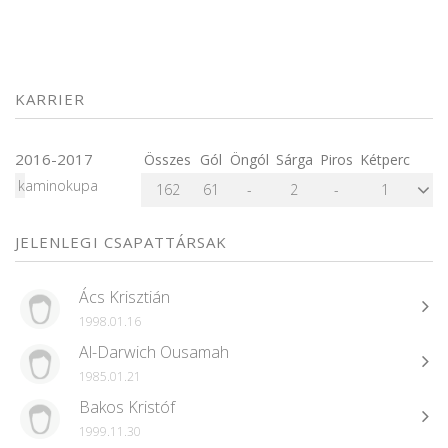
KARRIER
2016-2017
Összes
Gól
Öngól
Sárga
Piros
Kétperc
kaminokupa
162
61
-
2
-
1
JELENLEGI CSAPATTÁRSAK
Ács Krisztián
1998.01.16
Al-Darwich Ousamah
1985.01.21
Bakos Kristóf
1999.11.30