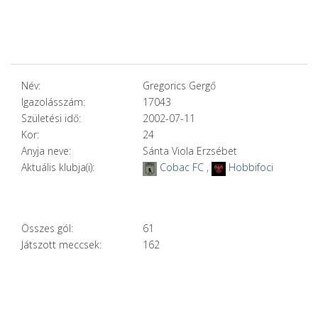
Név:
Gregorics Gergő
Igazolásszám:
17043
Születési idő:
2002-07-11
Kor:
24
Anyja neve:
Sánta Viola Erzsébet
Aktuális klubja(i):
Cobac FC
,
Hobbifoci
Összes gól:
61
Játszott meccsek:
162