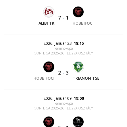
7
-
1
ALIBI TK
HOBBIFOCI
2026. Január 23.
18:15
kaminokupa
SORI LIGA 2025-26 TÉL 2./A OSZTÁLY
2
-
3
HOBBIFOCI
TRIANON TSE
2026. Január 09.
19:00
kaminokupa
SORI LIGA 2025-26 TÉL 2./A OSZTÁLY