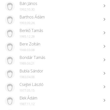
Bán János
1992.10.30
Barthos Ádám
1993.09.26
Benkő Tamás
1985.12.28
Bere Zoltán
1969.03.08
Bondár Tamás
1989.06.21
Bubla Sándor
1983.04.08
Csejtei László
1977.05.15
Elek Ádám
1987.11.12