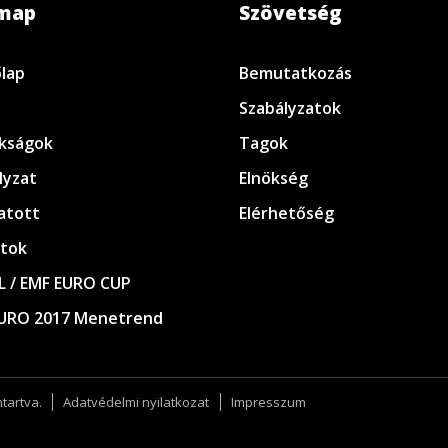
emap
Szövetség
lap
Bemutatkozás
Szabályzatok
kságok
Tagok
lyzat
Elnökség
atott
Elérhetőség
tok
L / EMF EURO CUP
URO 2017 Menetrend
tartva.
Adatvédelmi nyilatkozat
Impresszum