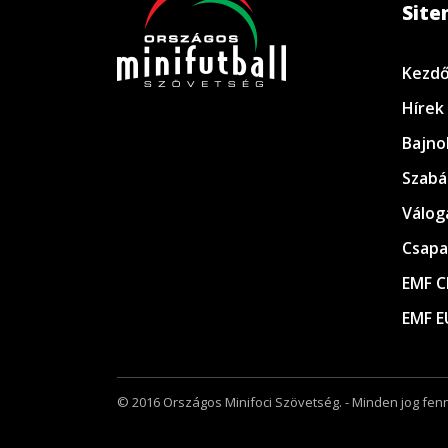
Sit
Kezdő
Hírek
Bajno
Szabá
Válog
Csapa
EMF C
EMF E
© 2016 Országos Minifoci Szövetség. - Minden jog fenn