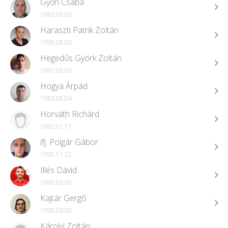
Győri Csaba
1982.09.02
Haraszti Patrik Zoltán
1999.08.06
Hegedűs Györk Zoltán
1997.05.03
Hogya Árpád
1982.05.04
Horváth Richárd
1992.01.17
ifj. Polgár Gábor
1990.11.22
Illés Dávid
1996.03.09
Kajtár Gergő
1998.06.05
Károlyi Zoltán