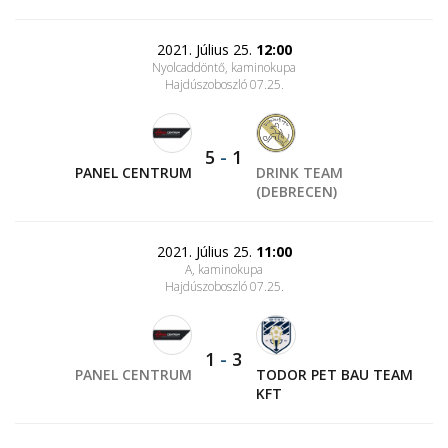
2021. Július 25.
12:00
Nyolcaddöntő, kaminokupa
Hajdúszoboszló 07.25.
5
-
1
PANEL CENTRUM
DRINK TEAM
(DEBRECEN)
2021. Július 25.
11:00
A, kaminokupa
Hajdúszoboszló 07.25.
1
-
3
PANEL CENTRUM
TODOR PET BAU TEAM
KFT