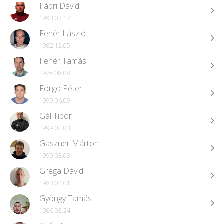
Fábri Dávid
1993.07.17
Fehér László
1982.12.05
Fehér Tamás
1976.08.08
Forgó Péter
1999.06.09
Gál Tibor
1999.02.03
Gaszner Márton
1999.03.03
Grega Dávid
1983.04.01
Gyöngy Tamás
1986.03.24