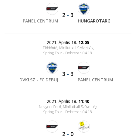
2
-
3
PANEL CENTRUM
HUNGAROTARG
2021. Április 18.
12:05
Elődöntő, Minifutball Szövetség
Spring Tour - Debrecen 04.18.
3
-
3
DVKLSZ - FC DEBUJ
PANEL CENTRUM
2021. Április 18.
11:40
Negyeddöntő, Minifutball Szövetség
Spring Tour - Debrecen 04.18.
2
-
0