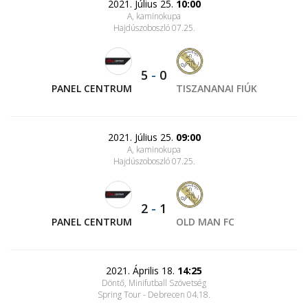
2021. Július 25.
10:00
A, kaminokupa
Hajdúszoboszló 07.25.
5
-
0
PANEL CENTRUM
TISZANANAI FIÚK
2021. Július 25.
09:00
A, kaminokupa
Hajdúszoboszló 07.25.
2
-
1
PANEL CENTRUM
OLD MAN FC
2021. Április 18.
14:25
Döntő, Minifutball Szövetség
Spring Tour - Debrecen 04.18.