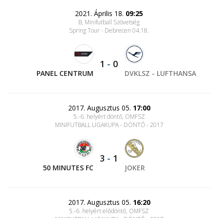
2021. Április 18.
09:25
B, Minifutball Szövetség
Spring Tour - Debrecen 04.18.
1
-
0
PANEL CENTRUM
DVKLSZ - LUFTHANSA
2017. Augusztus 05.
17:00
5.-6. helyért döntő, OMFSZ
MINIFUTBALL LIGAKUPA - DÖNTŐ - 2017
3
-
1
50 MINUTES FC
JOKER
2017. Augusztus 05.
16:20
5.-6. helyért elődöntő, OMFSZ