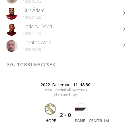
1989.06.03
Kun Ádám
1993.04.28
Ladányi Dávid
1989.11.18
Lakatos Attila
1990.09.29
LEGUTÓBBI MECCSEK
2022. December 11.
18:30
Bronz, Minifutball Szövetség
Solar Panel Kupa
2
-
0
HOPE
PANEL CENTRUM