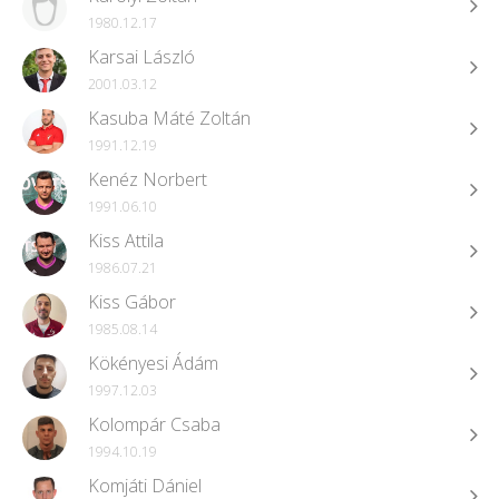
1980.12.17
Karsai László
2001.03.12
Kasuba Máté Zoltán
1991.12.19
Kenéz Norbert
1991.06.10
Kiss Attila
1986.07.21
Kiss Gábor
1985.08.14
Kökényesi Ádám
1997.12.03
Kolompár Csaba
1994.10.19
Komjáti Dániel