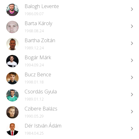
Balogh Levente
1986.09.07
Barta Károly
1968.08.24
Bartha Zoltán
1989.12.24
Bogár Márk
1994.09.24
Bucz Bence
1998.01.18
Csordás Gyula
1989.01.12
Czibere Balázs
1990.05.29
Dér István Ádám
1984.04.25