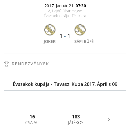
2017. Január 21.
07:30
A, Hajdú-Bihar megye
Évszakok kupája - Téli Kupa
1
-
1
JOKER
SÁPI BÜFÉ
RENDEZVÉNYEK
Évszakok kupája - Tavaszi Kupa 2017. Április 09
.
16
183
CSAPAT
JÁTÉKOS