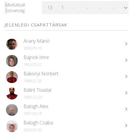
Minifutball
13
1
-
-
-
-
Szövetség
JELENLEGI CSAPATTÁRSAK
Arany Márió
2000.09.10
Bajnok Imre
1993.05.22
Bákonyi Norbert
1988.01.29
Bálint Tivadar
1980.12.23
Balogh Alex
1997.06.18
Balogh Csaba
2000.07.22