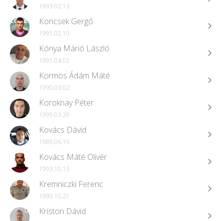
1993.02.13
Koncsek Gergő
1995.02.10
Kónya Márió László
1991.04.02
Kormos Ádám Máté
1990.03.02
Koroknay Péter
1999.03.29
Kovács Dávid
1989.06.16
Kovács Máté Olivér
1993.10.13
Kremniczki Ferenc
1990.10.21
Kriston Dávid