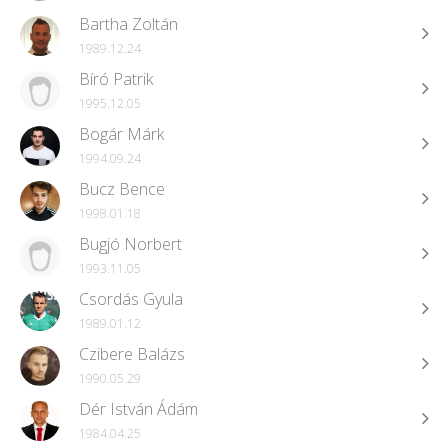
Bartha Zoltán
1989.12.24
Bíró Patrik
1995.12.05
Bogár Márk
1994.09.24
Bucz Bence
1998.01.18
Bugjó Norbert
1993.11.05
Csordás Gyula
1989.01.12
Czibere Balázs
1990.05.29
Dér István Ádám
1984.04.25