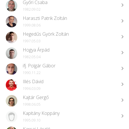
Győri Csaba
1982.09.02
Haraszti Patrik Zoltán
1999.08.06
Hegedűs Györk Zoltán
1997.05.03
Hogya Árpád
1982.05.04
ifj. Polgár Gábor
1990.11.22
Illés Dávid
1996.03.09
Kajtár Gergő
1998.06.05
Kapitány Koppány
1995.09.10