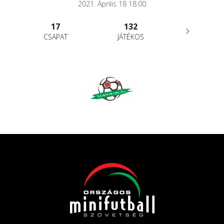
2021. Április 18 18:00
17
132
CSAPAT
JÁTÉKOS