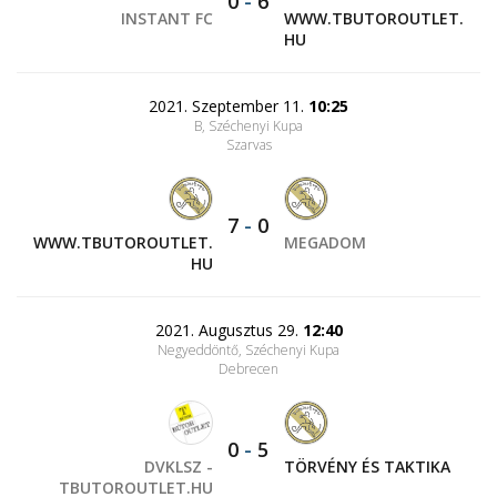
0
-
6
INSTANT FC
WWW.TBUTOROUTLET.
HU
2021. Szeptember 11.
10:25
B, Széchenyi Kupa
Szarvas
7
-
0
WWW.TBUTOROUTLET.
MEGADOM
HU
2021. Augusztus 29.
12:40
Negyeddöntő, Széchenyi Kupa
Debrecen
0
-
5
DVKLSZ -
TÖRVÉNY ÉS TAKTIKA
TBUTOROUTLET.HU