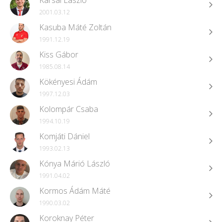
Karsai László
2001.03.12
Kasuba Máté Zoltán
1991.12.19
Kiss Gábor
1985.08.14
Kökényesi Ádám
1997.12.03
Kolompár Csaba
1994.10.19
Komjáti Dániel
1993.02.13
Kónya Márió László
1991.04.02
Kormos Ádám Máté
1990.03.02
Koroknay Péter