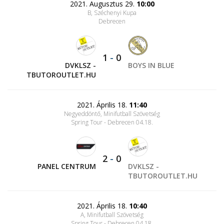
2021. Augusztus 29.
10:00
B, Széchenyi Kupa
Debrecen
1
-
0
DVKLSZ -
BOYS IN BLUE
TBUTOROUTLET.HU
2021. Április 18.
11:40
Negyeddöntő, Minifutball Szövetség
Spring Tour - Debrecen 04.18.
2
-
0
PANEL CENTRUM
DVKLSZ -
TBUTOROUTLET.HU
2021. Április 18.
10:40
A, Minifutball Szövetség
Spring Tour - Debrecen 04.18.