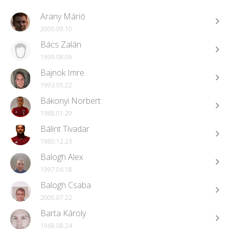
Arany Márió
2000.09.10
Bács Zalán
1999.08.09
Bajnok Imre
1993.05.22
Bákonyi Norbert
1988.01.29
Bálint Tivadar
1980.12.23
Balogh Alex
1997.06.18
Balogh Csaba
2000.07.22
Barta Károly
1968.08.24