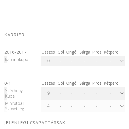
KARRIER
2016-2017
Összes
Gól
Öngól
Sárga
Piros
Kétperc
kaminokupa
0
-
-
-
-
-
0-1
Összes
Gól
Öngól
Sárga
Piros
Kétperc
Széchenyi
9
-
-
-
-
-
Kupa
Minifutball
4
-
-
-
-
-
Szövetség
JELENLEGI CSAPATTÁRSAK