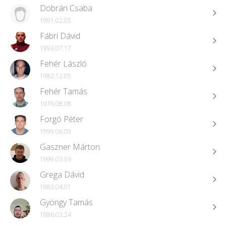
Dobrán Csaba
1991.02.05
Fábri Dávid
1993.07.17
Fehér László
1982.12.05
Fehér Tamás
1976.08.08
Forgó Péter
1999.06.09
Gaszner Márton
1999.03.03
Grega Dávid
1983.04.01
Gyöngy Tamás
1986.03.24