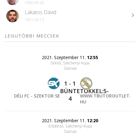
1990.09.29
Lakatos Dávid
1991.09.13
LEGUTÓBBI MECCSEK
2021. Szeptember 11.
12:55
Döntő, Széchenyi Kupa
Szarvas
1
-
1
BÜNTETŐKKEL:5-
DÉLI FC - SZEKTOR SE
WWW.TBUTOROUTLET.
4
HU
2021. Szeptember 11.
12:20
Elődöntő, Széchenyi Kupa
Szarvas