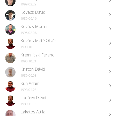
1999.03.29
Kovács Dávid
1989.06.16
Kovács Martin
1995.02.06
Kovács Máté Olivér
1993.10.13
Kremniczki Ferenc
1990.10.21
Kriston Dávid
1989.06.03
Kun Ádám
1993.04.28
Ladányi Dávid
1989.11.18
Lakatos Attila