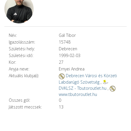
Név:
Gál Tibor
Igazolásszám:
15748
Születési hely:
Debrecen
Születési idő:
1999-02-03
Kor:
27
Anyja neve:
Ernyei Andrea
Aktuális klubja(i):
Debrecen Városi és Körzeti
Labdarúgó Szövetség
,
DVKLSZ - Tbutoroutlet.hu
,
www.tbutoroutlet.hu
Összes gól:
0
Játszott meccsek:
13