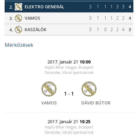
ELEKTRO GENERÁL
3
1
1
1
3
3
4
2.
VAMOS
3
1
1
1
2
2
4
3.
KASZÁLÓK
3
1
0
2
2
4
3
4.
Mérkőzések
2017. Január 21
10:00
Hajdú-Bihar megye, B csoport
Derecske, Városi sportcsarnok
1
-
1
VAMOS
DÁVID BÚTOR
2017. Január 21
10:25
Hajdú-Bihar megye, B csoport
Derecske, Városi sportcsarnok