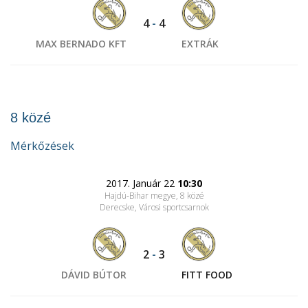
4
-
4
MAX BERNADO KFT
EXTRÁK
8 közé
Mérkőzések
2017. Január 22
10:30
Hajdú-Bihar megye, 8 közé
Derecske, Városi sportcsarnok
2
-
3
DÁVID BÚTOR
FITT FOOD