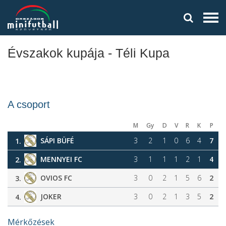
Évszakok kupája - Téli Kupa
A csoport
M
Gy
D
V
R
K
P
SÁPI BÜFÉ
3
2
1
0
6
4
7
1.
MENNYEI FC
3
1
1
1
2
1
4
2.
OVIOS FC
3
0
2
1
5
6
2
3.
JOKER
3
0
2
1
3
5
2
4.
Mérkőzések