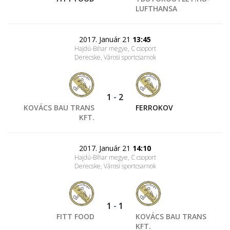
LUFTHANSA
2017. Január 21
13:45
Hajdú-Bihar megye, C csoport
Derecske, Városi sportcsarnok
1
-
2
KOVÁCS BAU TRANS
FERROKOV
KFT.
2017. Január 21
14:10
Hajdú-Bihar megye, C csoport
Derecske, Városi sportcsarnok
1
-
1
FITT FOOD
KOVÁCS BAU TRANS
KFT.