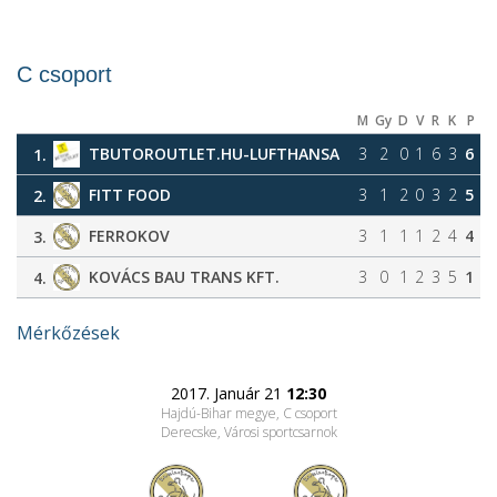
C csoport
M
Gy
D
V
R
K
P
TBUTOROUTLET.HU-LUFTHANSA
3
2
0
1
6
3
6
1.
FITT FOOD
3
1
2
0
3
2
5
2.
FERROKOV
3
1
1
1
2
4
4
3.
KOVÁCS BAU TRANS KFT.
3
0
1
2
3
5
1
4.
Mérkőzések
2017. Január 21
12:30
Hajdú-Bihar megye, C csoport
Derecske, Városi sportcsarnok