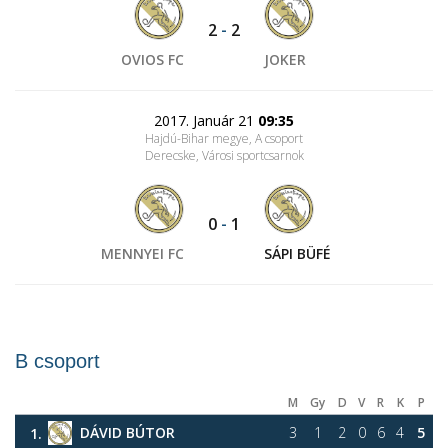
2
-
2
OVIOS FC
JOKER
2017. Január 21
09:35
Hajdú-Bihar megye, A csoport
Derecske, Városi sportcsarnok
0
-
1
MENNYEI FC
SÁPI BÜFÉ
B csoport
M
Gy
D
V
R
K
P
DÁVID BÚTOR
3
1
2
0
6
4
5
1.