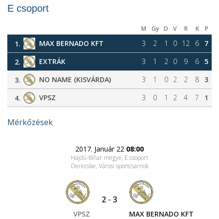
E csoport
M
Gy
D
V
R
K
P
MAX BERNADO KFT
3
2
1
0
12
6
7
1.
EXTRÁK
3
1
2
0
9
6
5
2.
NO NAME (KISVÁRDA)
3
1
0
2
2
8
3
3.
VPSZ
3
0
1
2
4
7
1
4.
Mérkőzések
2017. Január 22
08:00
Hajdú-Bihar megye, E csoport
Derecske, Városi sportcsarnok
2
-
3
VPSZ
MAX BERNADO KFT