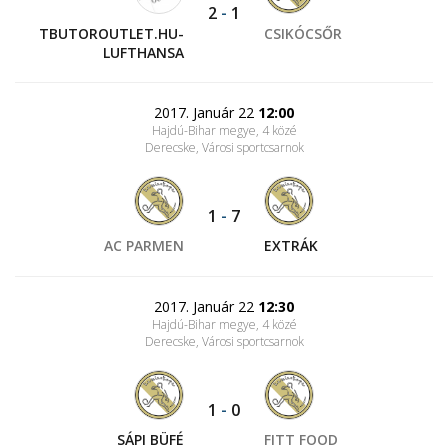
2
-
1
TBUTOROUTLET.HU-
CSIKÓCSŐR
LUFTHANSA
2017. Január 22
12:00
Hajdú-Bihar megye, 4 közé
Derecske, Városi sportcsarnok
1
-
7
AC PARMEN
EXTRÁK
2017. Január 22
12:30
Hajdú-Bihar megye, 4 közé
Derecske, Városi sportcsarnok
1
-
0
SÁPI BÜFÉ
FITT FOOD