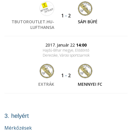
1
-
2
TBUTOROUTLET.HU-
SÁPI BÜFÉ
LUFTHANSA
2017. Január 22
14:00
Hajdú-Bihar megye, Elődöntő
Derecske, Városi sportcsarnok
1
-
2
EXTRÁK
MENNYEI FC
3. helyért
Mérkőzések