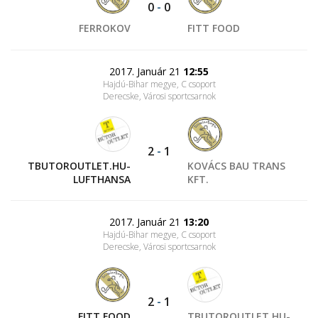
0
-
0
FERROKOV
FITT FOOD
2017. Január 21
12:55
Hajdú-Bihar megye, C csoport
Derecske, Városi sportcsarnok
2
-
1
TBUTOROUTLET.HU-
KOVÁCS BAU TRANS
LUFTHANSA
KFT.
2017. Január 21
13:20
Hajdú-Bihar megye, C csoport
Derecske, Városi sportcsarnok
2
-
1
FITT FOOD
TBUTOROUTLET.HU-