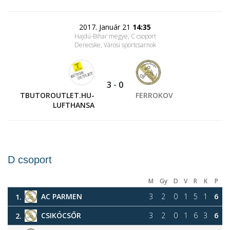
2017. Január 21
14:35
Hajdú-Bihar megye, C csoport
Derecske, Városi sportcsarnok
3
-
0
TBUTOROUTLET.HU-
FERROKOV
LUFTHANSA
D csoport
M
Gy
D
V
R
K
P
AC PARMEN
3
2
0
1
5
1
6
1.
CSIKÓCSŐR
3
2
0
1
6
3
6
2.