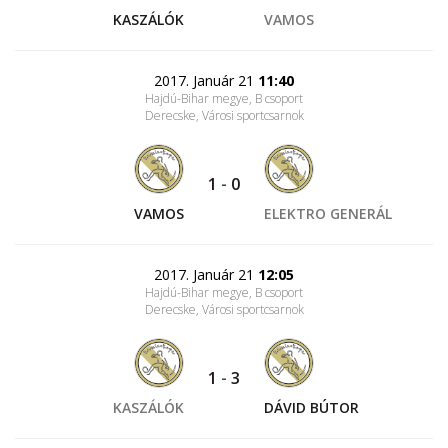
KASZÁLÓK
VAMOS
2017. Január 21
11:40
Hajdú-Bihar megye, B csoport
Derecske, Városi sportcsarnok
1
-
0
VAMOS
ELEKTRO GENERÁL
2017. Január 21
12:05
Hajdú-Bihar megye, B csoport
Derecske, Városi sportcsarnok
1
-
3
KASZÁLÓK
DÁVID BÚTOR