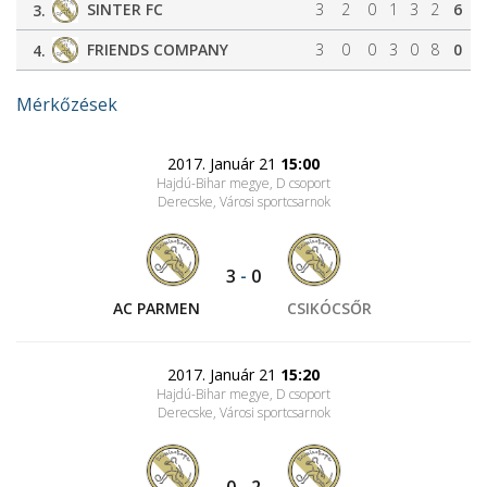
SINTER FC
3
2
0
1
3
2
6
3.
FRIENDS COMPANY
3
0
0
3
0
8
0
4.
Mérkőzések
2017. Január 21
15:00
Hajdú-Bihar megye, D csoport
Derecske, Városi sportcsarnok
3
-
0
AC PARMEN
CSIKÓCSŐR
2017. Január 21
15:20
Hajdú-Bihar megye, D csoport
Derecske, Városi sportcsarnok