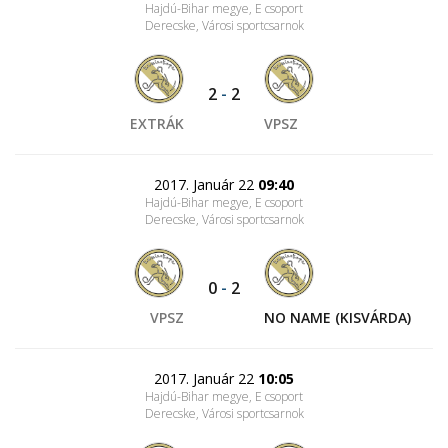
Hajdú-Bihar megye, E csoport
Derecske, Városi sportcsarnok
2
-
2
EXTRÁK
VPSZ
2017. Január 22
09:40
Hajdú-Bihar megye, E csoport
Derecske, Városi sportcsarnok
0
-
2
VPSZ
NO NAME (KISVÁRDA)
2017. Január 22
10:05
Hajdú-Bihar megye, E csoport
Derecske, Városi sportcsarnok