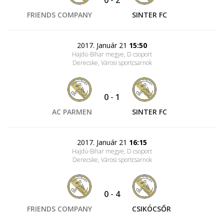
0
-
2
FRIENDS COMPANY
SINTER FC
2017. Január 21
15:50
Hajdú-Bihar megye, D csoport
Derecske, Városi sportcsarnok
0
-
1
AC PARMEN
SINTER FC
2017. Január 21
16:15
Hajdú-Bihar megye, D csoport
Derecske, Városi sportcsarnok
0
-
4
FRIENDS COMPANY
CSIKÓCSŐR