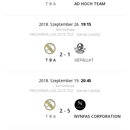
T B A
AD HOCH TEAM
2018. Szeptember 26.
19:15
kaminokupa
PANORÁMA LIGA 2018 ŐSZ - Szerda I.osztály
2
-
1
T B A
GÉPÁLLAT
2018. Szeptember 19.
20:45
kaminokupa
PANORÁMA LIGA 2018 ŐSZ - Szerda I.osztály
2
-
5
T B A
NYNFAS CORPORATION