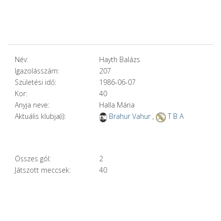
Név:
Hayth Balázs
Igazolásszám:
207
Születési idő:
1986-06-07
Kor:
40
Anyja neve:
Halla Mária
Aktuális klubja(i):
Brahur Vahur
,
T B A
Összes gól:
2
Játszott meccsek:
40