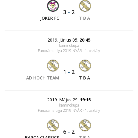
3
-
2
JOKER FC
T B A
2019. Június 05.
20:45
kaminokupa
Panoráma Liga 2019 NYÁR - 1. osztály
1
-
2
AD HOCH TEAM
T B A
2019. Május 29.
19:15
kaminokupa
Panoráma Liga 2019 NYÁR - 1. osztály
6
-
2
BARCA CLASSICS
T B A