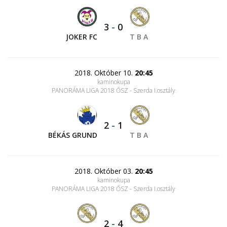
3
-
0
JOKER FC
T B A
2018. Október 10.
20:45
kaminokupa
PANORÁMA LIGA 2018 ŐSZ - Szerda I.osztály
2
-
1
BÉKÁS GRUND
T B A
2018. Október 03.
20:45
kaminokupa
PANORÁMA LIGA 2018 ŐSZ - Szerda I.osztály
2
-
4