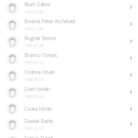
Blum Gábor
1982.10.08
Bodola Péter Archibald
1983.11.28
Bognár Bence
1985.01.28
Branco Tomas
1997.02.10
Codrea István
1988.09.03
Cseh István
1989.07.04
Csuka István
Davide Barile
1991.10.13