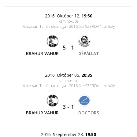
2016. Október 12.
19:50
kaminokupa
Kolozsvári Tamás utcai Liga - 2016 ősz SZERDA 1. osztály
5
-
1
BRAHUR VAHUR
GÉPÁLLAT
2016. Október 05.
20:35
kaminokupa
Kolozsvári Tamás utcai Liga - 2016 ősz SZERDA 1. osztály
3
-
1
BRAHUR VAHUR
DOCTORS
2016. Szeptember 28.
19:50