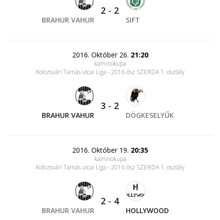
2
-
2
BRAHUR VAHUR
SIFT
2016. Október 26.
21:20
kaminokupa
Kolozsvári Tamás utcai Liga - 2016 ősz SZERDA 1. osztály
3
-
2
BRAHUR VAHUR
DÖGKESELYŰK
2016. Október 19.
20:35
kaminokupa
Kolozsvári Tamás utcai Liga - 2016 ősz SZERDA 1. osztály
2
-
4
BRAHUR VAHUR
HOLLYWOOD