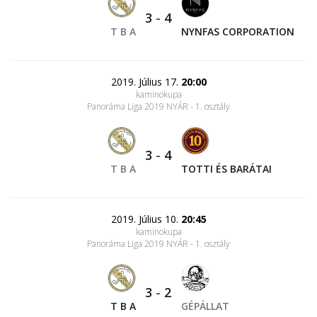
3
-
4
T B A
NYNFAS CORPORATION
2019. Július 17.
20:00
kaminokupa
Panoráma Liga 2019 NYÁR - 1. osztály
3
-
4
T B A
TOTTI ÉS BARÁTAI
2019. Július 10.
20:45
kaminokupa
Panoráma Liga 2019 NYÁR - 1. osztály
3
-
2
T B A
GÉPÁLLAT