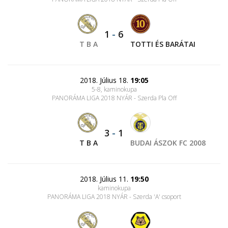
1
-
6
T B A
TOTTI ÉS BARÁTAI
2018. Július 18.
19:05
5-8, kaminokupa
PANORÁMA LIGA 2018 NYÁR - Szerda Pla Off
3
-
1
T B A
BUDAI ÁSZOK FC 2008
2018. Július 11.
19:50
kaminokupa
PANORÁMA LIGA 2018 NYÁR - Szerda 'A' csoport