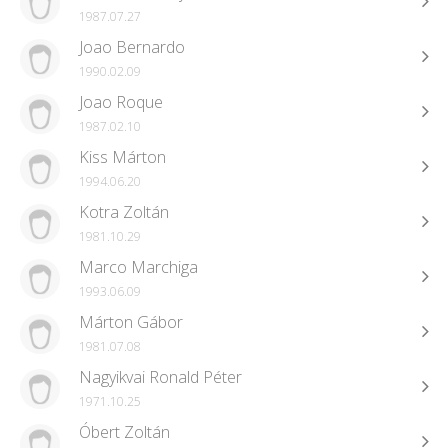
1987.07.27
Joao Bernardo
1990.02.09
Joao Roque
1987.02.10
Kiss Márton
1994.06.20
Kotra Zoltán
1981.10.29
Marco Marchiga
1993.06.09
Márton Gábor
1981.07.08
Nagyikvai Ronald Péter
1971.10.25
Óbert Zoltán