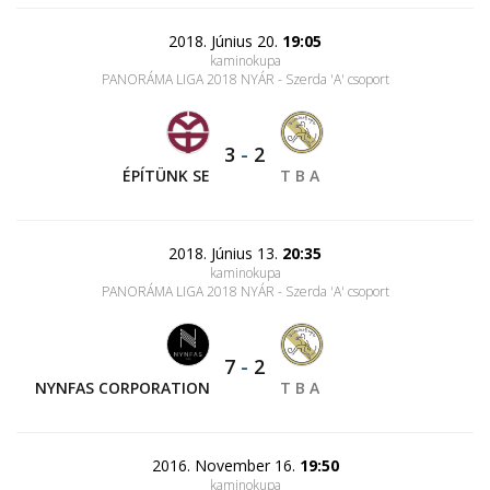
2018. Június 20.
19:05
kaminokupa
PANORÁMA LIGA 2018 NYÁR - Szerda 'A' csoport
3
-
2
ÉPÍTÜNK SE
T B A
2018. Június 13.
20:35
kaminokupa
PANORÁMA LIGA 2018 NYÁR - Szerda 'A' csoport
7
-
2
NYNFAS CORPORATION
T B A
2016. November 16.
19:50
kaminokupa