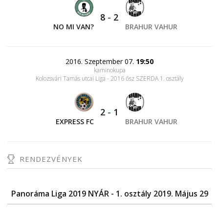
8
-
2
NO MI VAN?
BRAHUR VAHUR
2016. Szeptember 07.
19:50
kaminokupa
Kolozsvári Tamás utcai Liga - 2016 ősz SZERDA 1. osztály
2
-
1
EXPRESS FC
BRAHUR VAHUR
RENDEZVÉNYEK
Panoráma Liga 2019 NYÁR - 1. osztály 2019. Május 29