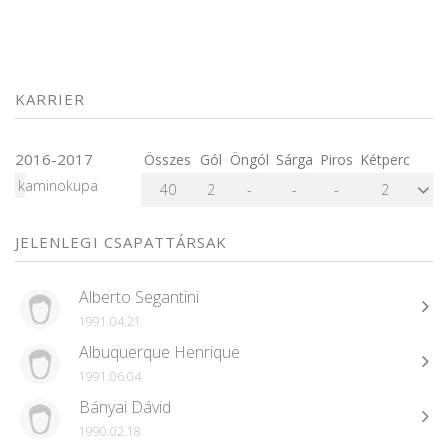
KARRIER
2016-2017
Összes
Gól
Öngól
Sárga
Piros
Kétperc
kaminokupa
40
2
-
-
-
2
JELENLEGI CSAPATTÁRSAK
Alberto Segantini
1991.04.21
Albuquerque Henrique
1991.06.04
Bányai Dávid
1990.02.18