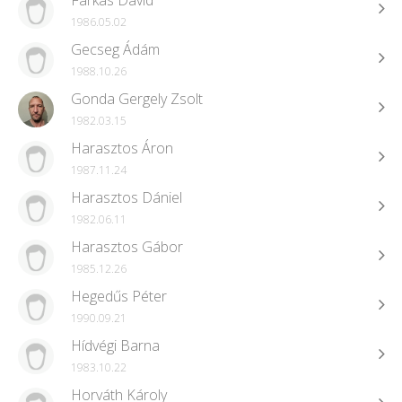
Farkas Dávid
1986.05.02
Gecseg Ádám
1988.10.26
Gonda Gergely Zsolt
1982.03.15
Harasztos Áron
1987.11.24
Harasztos Dániel
1982.06.11
Harasztos Gábor
1985.12.26
Hegedűs Péter
1990.09.21
Hídvégi Barna
1983.10.22
Horváth Károly