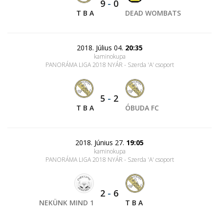
9
-
0
T B A
DEAD WOMBATS
2018. Július 04.
20:35
kaminokupa
PANORÁMA LIGA 2018 NYÁR - Szerda 'A' csoport
5
-
2
T B A
ÓBUDA FC
2018. Június 27.
19:05
kaminokupa
PANORÁMA LIGA 2018 NYÁR - Szerda 'A' csoport
2
-
6
NEKÜNK MIND 1
T B A