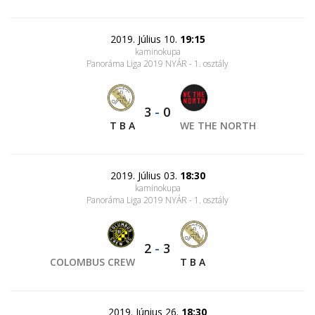
2019. Július 10.
19:15
kaminokupa
Panoráma Liga 2019 NYÁR - 1. osztály
3
-
0
T B A
WE THE NORTH
2019. Július 03.
18:30
kaminokupa
Panoráma Liga 2019 NYÁR - 1. osztály
2
-
3
COLOMBUS CREW
T B A
2019. Június 26.
18:30