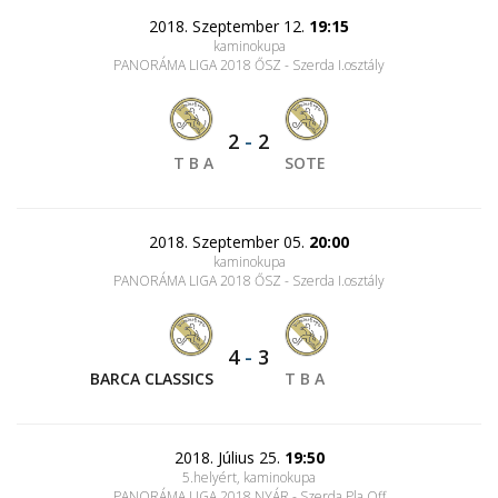
2018. Szeptember 12.
19:15
kaminokupa
PANORÁMA LIGA 2018 ŐSZ - Szerda I.osztály
2
-
2
T B A
SOTE
2018. Szeptember 05.
20:00
kaminokupa
PANORÁMA LIGA 2018 ŐSZ - Szerda I.osztály
4
-
3
BARCA CLASSICS
T B A
2018. Július 25.
19:50
5.helyért, kaminokupa
PANORÁMA LIGA 2018 NYÁR - Szerda Pla Off