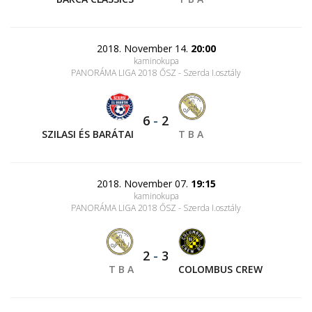
2018. November 14.
20:00
kaminokupa
PANORÁMA LIGA 2018 ŐSZ - Szerda I.osztály
6
-
2
SZILASI ÉS BARÁTAI
T B A
2018. November 07.
19:15
kaminokupa
PANORÁMA LIGA 2018 ŐSZ - Szerda I.osztály
2
-
3
T B A
COLOMBUS CREW