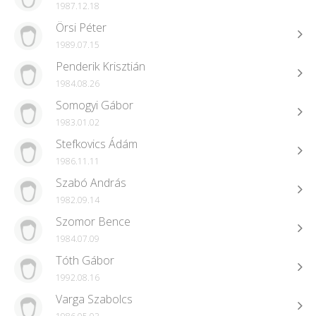
1987.12.18
Örsi Péter
1989.07.15
Penderik Krisztián
1984.08.26
Somogyi Gábor
1983.01.02
Stefkovics Ádám
1986.11.11
Szabó András
1982.09.14
Szomor Bence
1984.07.09
Tóth Gábor
1992.08.16
Varga Szabolcs