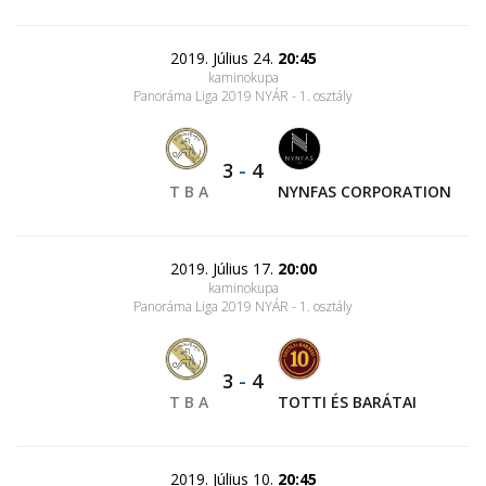
2019. Július 24.
20:45
kaminokupa
Panoráma Liga 2019 NYÁR - 1. osztály
3
-
4
T B A
NYNFAS CORPORATION
2019. Július 17.
20:00
kaminokupa
Panoráma Liga 2019 NYÁR - 1. osztály
3
-
4
T B A
TOTTI ÉS BARÁTAI
2019. Július 10.
20:45