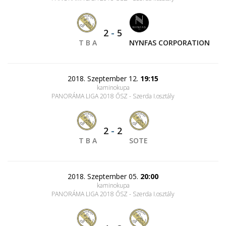
2
-
5
T B A
NYNFAS CORPORATION
2018. Szeptember 12.
19:15
kaminokupa
PANORÁMA LIGA 2018 ŐSZ - Szerda I.osztály
2
-
2
T B A
SOTE
2018. Szeptember 05.
20:00
kaminokupa
PANORÁMA LIGA 2018 ŐSZ - Szerda I.osztály