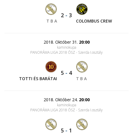
2
-
3
T B A
COLOMBUS CREW
2018. Október 31.
20:00
kaminokupa
PANORÁMA LIGA 2018 ŐSZ - Szerda I.osztály
5
-
4
TOTTI ÉS BARÁTAI
T B A
2018. Október 24.
20:00
kaminokupa
PANORÁMA LIGA 2018 ŐSZ - Szerda I.osztály
5
-
1