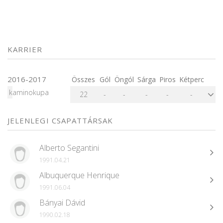
KARRIER
2016-2017
Összes
Gól
Öngól
Sárga
Piros
Kétperc
kaminokupa
22
-
-
-
-
-
JELENLEGI CSAPATTÁRSAK
Alberto Segantini
1991.04.21
Albuquerque Henrique
1991.06.04
Bányai Dávid
1990.02.18