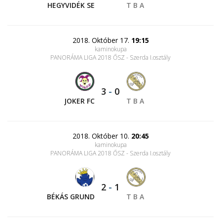
HEGYVIDÉK SE
T B A
2018. Október 17.
19:15
kaminokupa
PANORÁMA LIGA 2018 ŐSZ - Szerda I.osztály
3
-
0
JOKER FC
T B A
2018. Október 10.
20:45
kaminokupa
PANORÁMA LIGA 2018 ŐSZ - Szerda I.osztály
2
-
1
BÉKÁS GRUND
T B A