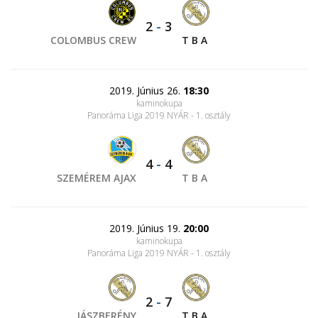
2
-
3
COLOMBUS CREW
T B A
2019. Június 26.
18:30
kaminokupa
Panoráma Liga 2019 NYÁR - 1. osztály
4
-
4
SZEMÉREM AJAX
T B A
2019. Június 19.
20:00
kaminokupa
Panoráma Liga 2019 NYÁR - 1. osztály
2
-
7
JÁSZBERÉNY
T B A