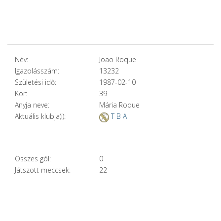
Név:
Joao Roque
Igazolásszám:
13232
Születési idő:
1987-02-10
Kor:
39
Anyja neve:
Mária Roque
Aktuális klubja(i):
T B A
Összes gól:
0
Játszott meccsek:
22