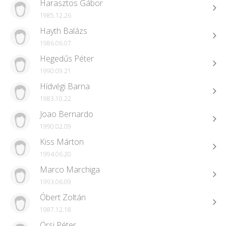
Harasztos Gábor
1985.12.26
Hayth Balázs
1986.06.07
Hegedűs Péter
1990.09.21
Hídvégi Barna
1983.10.22
Joao Bernardo
1990.02.09
Kiss Márton
1994.06.20
Marco Marchiga
1993.06.09
Óbert Zoltán
1987.12.18
Örsi Péter