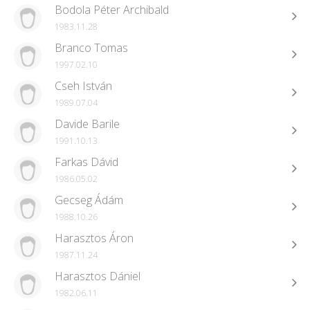
Bodola Péter Archibald
1983.11.28
Branco Tomas
1997.02.10
Cseh István
1989.07.04
Davide Barile
1991.10.13
Farkas Dávid
1986.05.02
Gecseg Ádám
1988.10.26
Harasztos Áron
1987.11.24
Harasztos Dániel
1982.06.11