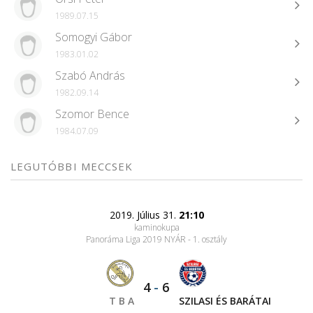
1989.07.15
Somogyi Gábor
1983.01.02
Szabó András
1982.09.14
Szomor Bence
1984.07.09
LEGUTÓBBI MECCSEK
2019. Július 31.
21:10
kaminokupa
Panoráma Liga 2019 NYÁR - 1. osztály
4
-
6
T B A
SZILASI ÉS BARÁTAI