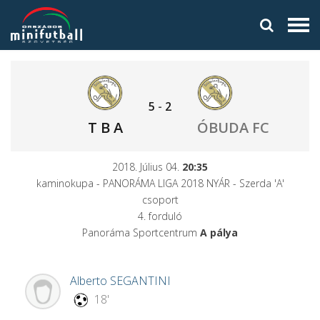
5
-
2
T B A
ÓBUDA FC
2018. Július 04.
20:35
kaminokupa - PANORÁMA LIGA 2018 NYÁR - Szerda 'A'
csoport
4. forduló
Panoráma Sportcentrum
A pálya
Alberto
SEGANTINI
18'