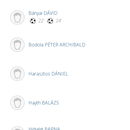
Bányai
DÁVID
22'
24'
Bodola
PÉTER ARCHIBALD
Harasztos
DÁNIEL
Hayth
BALÁZS
Hídvégi
BARNA