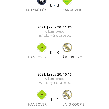
0
-
0
KUTYAÜTŐK
HANGOVER
2021. Június 20.
11:25
A, kaminokupa
Zsíroskenyérkupa 06.20.
0
-
3
HANGOVER
ÁMK RETRO
2021. Június 20.
10:15
A, kaminokupa
Zsíroskenyérkupa 06.20.
1
-
1
HANGOVER
UNIO COOP 2