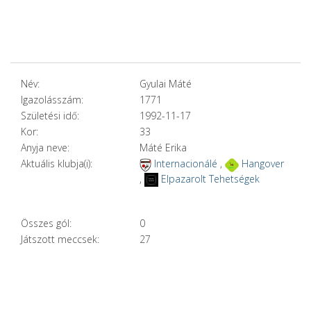
Név:
Gyulai Máté
Igazolásszám:
1771
Születési idő:
1992-11-17
Kor:
33
Anyja neve:
Máté Erika
Aktuális klubja(i):
Internacionálé
,
Hangover
,
Elpazarolt Tehetségek
Összes gól:
0
Játszott meccsek:
27