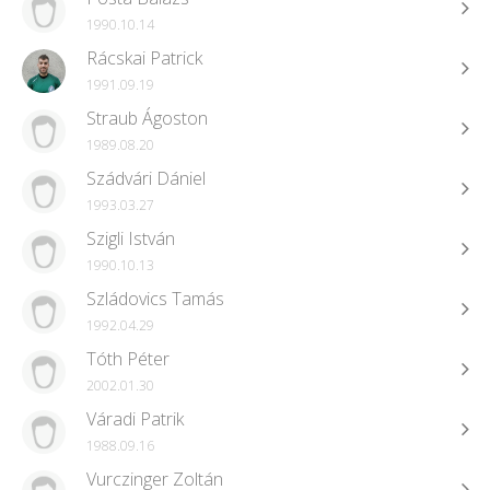
1990.10.14
Rácskai Patrick
1991.09.19
Straub Ágoston
1989.08.20
Szádvári Dániel
1993.03.27
Szigli István
1990.10.13
Szládovics Tamás
1992.04.29
Tóth Péter
2002.01.30
Váradi Patrik
1988.09.16
Vurczinger Zoltán