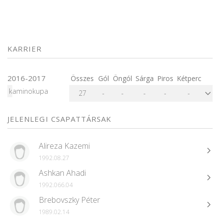
KARRIER
2016-2017
Összes
Gól
Öngól
Sárga
Piros
Kétperc
kaminokupa
27
-
-
-
-
-
JELENLEGI CSAPATTÁRSAK
Alireza Kazemi
1992.08.27
Ashkan Ahadi
1992.066.04
Brebovszky Péter
1989.02.14