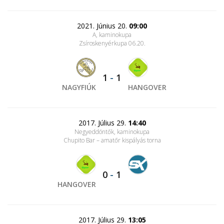
2021. Június 20.
09:00
A, kaminokupa
Zsíroskenyérkupa 06.20.
1
-
1
NAGYFIÚK
HANGOVER
2017. Július 29.
14:40
Negyeddöntők, kaminokupa
Chupito Bar – amatőr kispályás torna
0
-
1
HANGOVER
2017. Július 29.
13:05