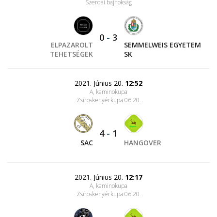
Szerdai bajnokság
0
-
3
ELPAZAROLT
SEMMELWEIS EGYETEM
TEHETSÉGEK
SK
2021. Június 20.
12:52
A, kaminokupa
Zsíroskenyérkupa 06.20.
4
-
1
SAC
HANGOVER
2021. Június 20.
12:17
A, kaminokupa
Zsíroskenyérkupa 06.20.