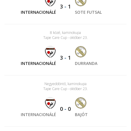
3
-
1
INTERNACIONÁLÉ
SOTE FUTSAL
8 közé, kaminokupa
Tape Care Cup - október 23.
3
-
1
INTERNACIONÁLÉ
DURRANDA
Negyeddöntő, kaminokupa
Tape Care Cup - október 23.
0
-
0
INTERNACIONÁLÉ
BAJÓT