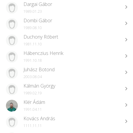
Dargai Gábor
1989.01.23
Dombi Gábor
1989.08.10
Duchony Róbert
1981.11.10
Hábenczius Henrik
1991.10.18
Juhász Botond
2003.08.04
Kálmán György
1989.02.19
Klér Ádám
1991.04.11
Kovács András
1111.11.11