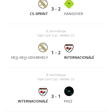
3
-
2
CS-SPRINT
HANGOVER
B, kaminokupa
Tape Care Cup - október 23.
1
-
2
HEJJ-HEJJ-UDVARHELY
INTERNACIONÁLÉ
B, kaminokupa
Tape Care Cup - október 23.
3
-
1
INTERNACIONÁLÉ
FHSZ