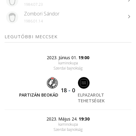
1984.07.23
Zombori Sándor
1986.01.14
LEGUTÓBBI MECCSEK
2023. Június 01.
19:00
kaminokupa
Szerdai bajnokság
18
-
0
PARTIZÁN BEOKÁD
ELPAZAROLT
TEHETSÉGEK
2023. Május 24.
19:30
kaminokupa
Szerdai bajnokság