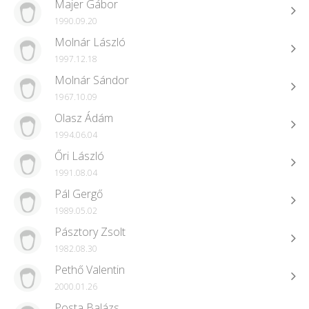
Majer Gábor
1990.09.20
Molnár László
1997.12.18
Molnár Sándor
1967.10.09
Olasz Ádám
1994.06.04
Őri László
1991.08.04
Pál Gergő
1989.05.02
Pásztory Zsolt
1982.08.30
Pethő Valentin
2000.01.26
Posta Balázs