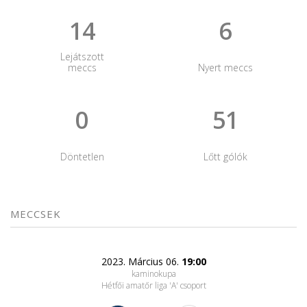
14
6
Lejátszott
meccs
Nyert meccs
0
51
Döntetlen
Lőtt gólók
MECCSEK
2023. Március 06.
19:00
kaminokupa
Hétfői amatőr liga 'A' csoport