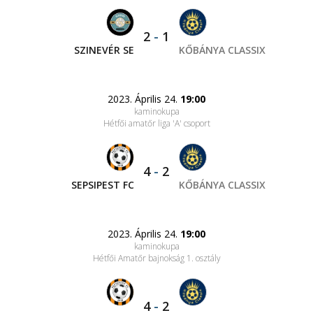
2
-
1
SZINEVÉR SE
KŐBÁNYA CLASSIX
2023. Április 24.
19:00
kaminokupa
Hétfői amatőr liga 'A' csoport
4
-
2
SEPSIPEST FC
KŐBÁNYA CLASSIX
2023. Április 24.
19:00
kaminokupa
Hétfői Amatőr bajnokság 1. osztály
4
-
2