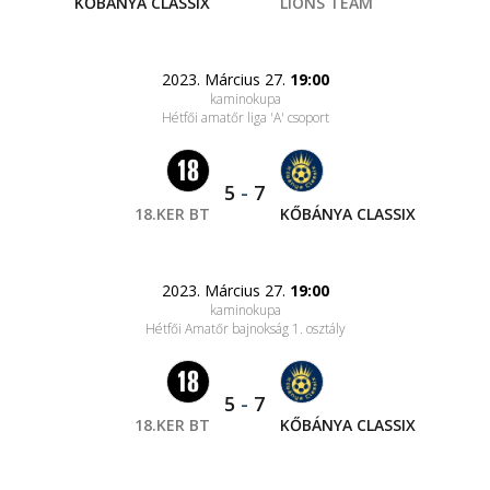
KŐBÁNYA CLASSIX
LIONS TEAM
2023. Március 27.
19:00
kaminokupa
Hétfői amatőr liga 'A' csoport
5
-
7
18.KER BT
KŐBÁNYA CLASSIX
2023. Március 27.
19:00
kaminokupa
Hétfői Amatőr bajnokság 1. osztály
5
-
7
18.KER BT
KŐBÁNYA CLASSIX