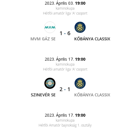
2023. Április 03.
19:00
kaminokupa
Hétfői amatőr liga 'A' csoport
1
-
6
MVM GÁZ SE
KŐBÁNYA CLASSIX
2023. Április 17.
19:00
kaminokupa
Hétfői amatőr liga 'A' csoport
2
-
1
SZINEVÉR SE
KŐBÁNYA CLASSIX
2023. Április 17.
19:00
kaminokupa
Hétfői Amatőr bajnokság 1. osztály