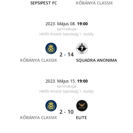
SEPSIPEST FC
KŐBÁNYA CLASSIX
2023. Május 08.
19:00
kaminokupa
Hétfői Amatőr bajnokság 1. osztály
2
-
14
KŐBÁNYA CLASSIX
SQUADRA ANONIMA
2023. Május 15.
19:00
kaminokupa
Hétfői Amatőr bajnokság 1. osztály
2
-
10
KŐBÁNYA CLASSIX
ELITE