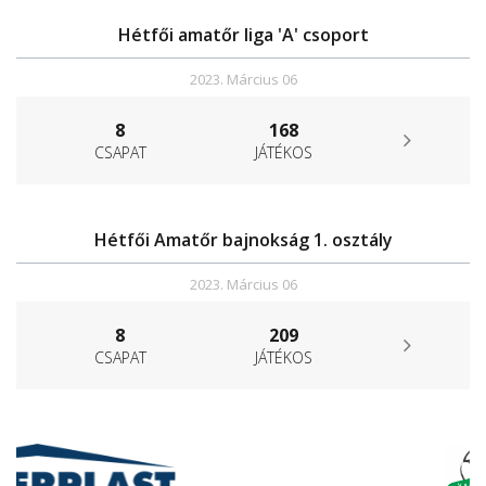
Hétfői amatőr liga 'A' csoport
2023. Március 06
8
168
CSAPAT
JÁTÉKOS
Hétfői Amatőr bajnokság 1. osztály
2023. Március 06
8
209
CSAPAT
JÁTÉKOS