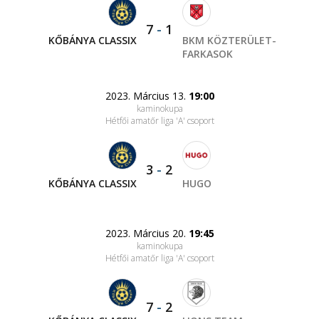
7
-
1
KŐBÁNYA CLASSIX
BKM KÖZTERÜLET-
FARKASOK
2023. Március 13.
19:00
kaminokupa
Hétfői amatőr liga 'A' csoport
3
-
2
KŐBÁNYA CLASSIX
HUGO
2023. Március 20.
19:45
kaminokupa
Hétfői amatőr liga 'A' csoport
7
-
2