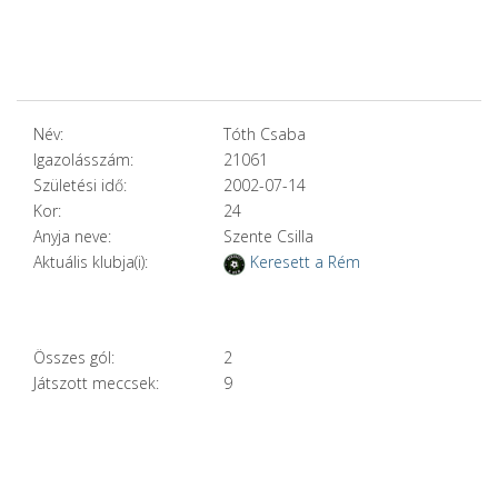
Név:
Tóth Csaba
Igazolásszám:
21061
Születési idő:
2002-07-14
Kor:
24
Anyja neve:
Szente Csilla
Aktuális klubja(i):
Keresett a Rém
Összes gól:
2
Játszott meccsek:
9