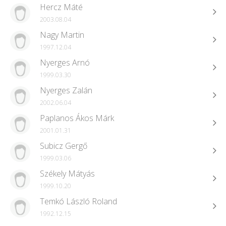
Hercz Máté
2003.08.04
Nagy Martin
1997.12.04
Nyerges Arnó
1999.03.30
Nyerges Zalán
2002.06.04
Paplanos Ákos Márk
2001.01.31
Subicz Gergő
1999.03.06
Székely Mátyás
1999.10.20
Temkó László Roland
1992.12.15