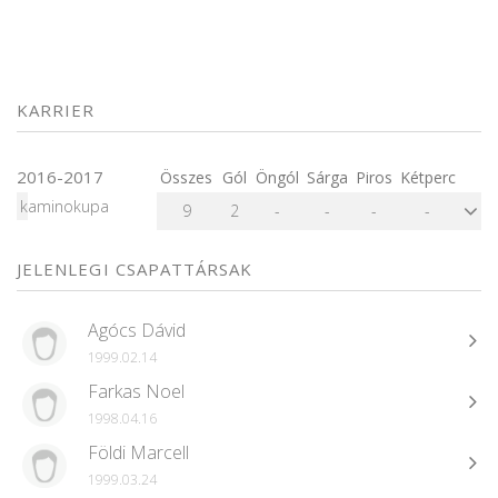
KARRIER
2016-2017
Összes
Gól
Öngól
Sárga
Piros
Kétperc
kaminokupa
9
2
-
-
-
-
JELENLEGI CSAPATTÁRSAK
Agócs Dávid
1999.02.14
Farkas Noel
1998.04.16
Földi Marcell
1999.03.24