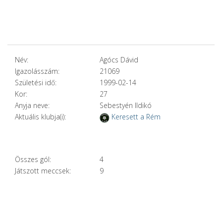
Név:
Agócs Dávid
Igazolásszám:
21069
Születési idő:
1999-02-14
Kor:
27
Anyja neve:
Sebestyén Ildikó
Aktuális klubja(i):
Keresett a Rém
Összes gól:
4
Játszott meccsek:
9