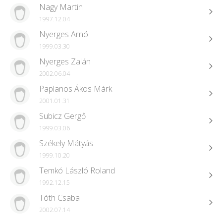
Nagy Martin
1997.12.04
Nyerges Arnó
1999.03.30
Nyerges Zalán
2002.06.04
Paplanos Ákos Márk
2001.01.31
Subicz Gergő
1999.03.06
Székely Mátyás
1999.10.20
Temkó László Roland
1992.12.15
Tóth Csaba
2002.07.14