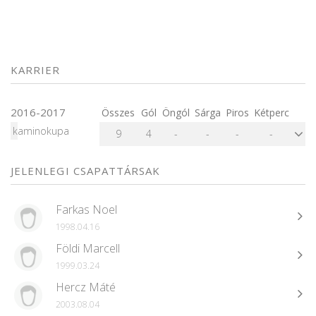
KARRIER
2016-2017
Összes
Gól
Öngól
Sárga
Piros
Kétperc
kaminokupa
9
4
-
-
-
-
JELENLEGI CSAPATTÁRSAK
Farkas Noel
1998.04.16
Földi Marcell
1999.03.24
Hercz Máté
2003.08.04