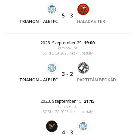
5
-
3
TRIANON - ALBI FC
HALADÁS TÉR
2023. Szeptember 29.
19:00
kaminokupa
SORI LIGA 2023 ősz - 1. osztály
3
-
2
TRIANON - ALBI FC
PARTIZÁN BEOKÁD
2023. Szeptember 15.
21:15
kaminokupa
SORI LIGA 2023 ősz - 1. osztály
4
-
3