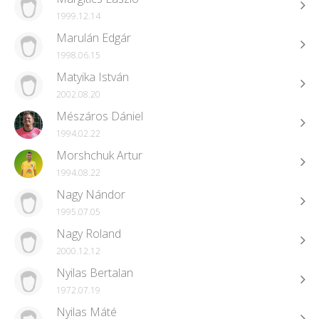
1999.12.14
Marulán Edgár
1998.06.15
Matyika István
2002.08.20
Mészáros Dániel
1994.02.22
Morshchuk Artur
1994.08.22
Nagy Nándor
1995.07.05
Nagy Roland
2000.12.12
Nyilas Bertalan
1972.07.19
Nyilas Máté