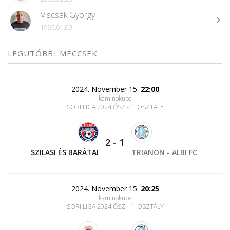
Viscsák György
1995.01.09
LEGUTÓBBI MECCSEK
2024. November 15.
22:00
kaminokupa
SORI LIGA 2024 ŐSZ - 1. OSZTÁLY
2
-
1
SZILASI ÉS BARÁTAI
TRIANON - ALBI FC
2024. November 15.
20:25
kaminokupa
SORI LIGA 2024 ŐSZ - 1. OSZTÁLY