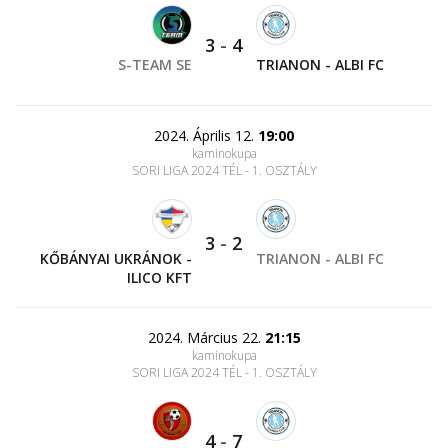
3
-
4
S-TEAM SE
TRIANON - ALBI FC
2024. Április 12.
19:00
kaminokupa
SORI LIGA 2024 TÉL - 1. OSZTÁLY
3
-
2
KŐBÁNYAI UKRÁNOK -
TRIANON - ALBI FC
ILICO KFT
2024. Március 22.
21:15
kaminokupa
SORI LIGA 2024 TÉL - 1. OSZTÁLY
4
-
7