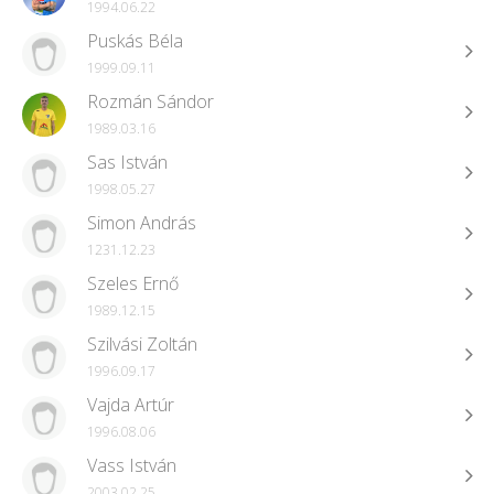
1994.06.22
Puskás Béla
1999.09.11
Rozmán Sándor
1989.03.16
Sas István
1998.05.27
Simon András
1231.12.23
Szeles Ernő
1989.12.15
Szilvási Zoltán
1996.09.17
Vajda Artúr
1996.08.06
Vass István
2003.02.25