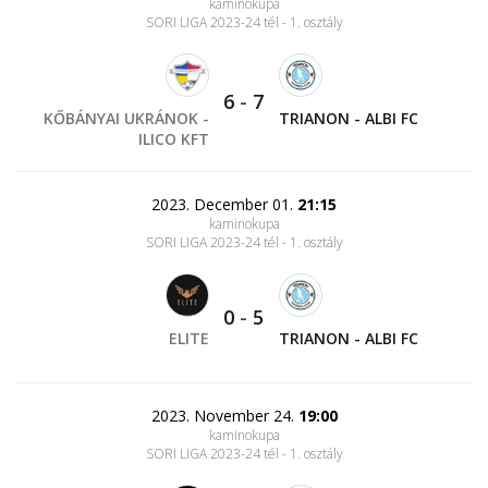
kaminokupa
SORI LIGA 2023-24 tél - 1. osztály
6
-
7
KŐBÁNYAI UKRÁNOK -
TRIANON - ALBI FC
ILICO KFT
2023. December 01.
21:15
kaminokupa
SORI LIGA 2023-24 tél - 1. osztály
0
-
5
ELITE
TRIANON - ALBI FC
2023. November 24.
19:00
kaminokupa
SORI LIGA 2023-24 tél - 1. osztály