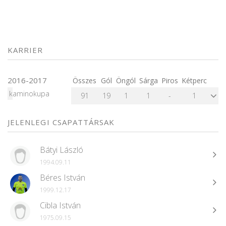
KARRIER
2016-2017
Összes
Gól
Öngól
Sárga
Piros
Kétperc
kaminokupa
91
19
1
1
-
1
JELENLEGI CSAPATTÁRSAK
Bátyi László
1994.09.11
Béres István
1999.12.17
Cibla István
1975.09.15