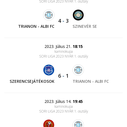
SORI LIGA 2023 NYÁR 1. osztály
4
-
3
TRIANON - ALBI FC
SZINEVÉR SE
2023. Július 21.
18:15
kaminokupa
SORI LIGA 2023 NYÁR 1. osztály
6
-
1
SZERENCSEJÁTÉKOSOK
TRIANON - ALBI FC
2023. Július 14.
19:45
kaminokupa
SORI LIGA 2023 NYÁR 1. osztály