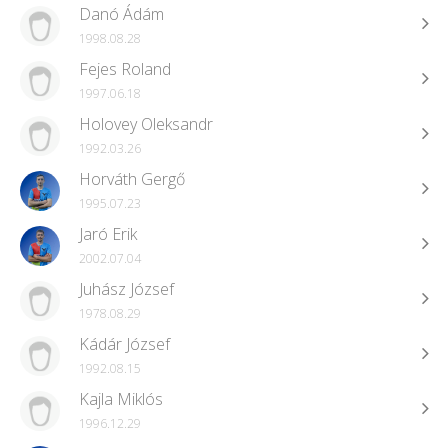
Danó Ádám
1998.08.28
Fejes Roland
1997.06.18
Holovey Oleksandr
1992.03.26
Horváth Gergő
1995.07.23
Jaró Erik
2002.07.04
Juhász József
1978.08.29
Kádár József
1992.08.15
Kajla Miklós
1996.12.29