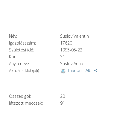
Név:
Suslov Valentin
Igazolásszám:
17620
Születési idő:
1995-05-22
Kor:
31
Anyja neve:
Suslov Anna
Aktuális klubja(i):
Trianon - Albi FC
Összes gól:
20
Játszott meccsek:
91