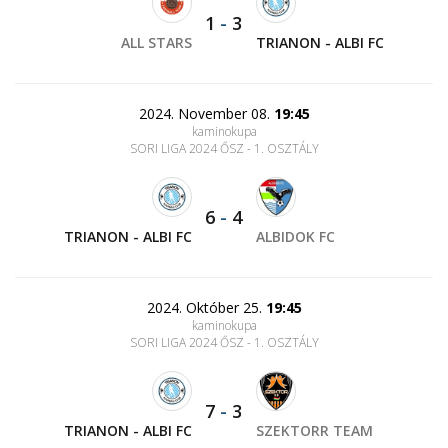
1
-
3
ALL STARS
TRIANON - ALBI FC
2024. November 08.
19:45
kaminokupa
SORI LIGA 2024 ŐSZ - 1. OSZTÁLY
6
-
4
TRIANON - ALBI FC
ALBIDOK FC
2024. Október 25.
19:45
kaminokupa
SORI LIGA 2024 ŐSZ - 1. OSZTÁLY
7
-
3
TRIANON - ALBI FC
SZEKTORR TEAM