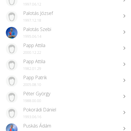
1997.06.12
Palotás József
1997.12.18
Palotás Szebi
1995.06.14
Papp Attila
2000.12.22
Papp Attila
1982.01.29
Papp Patrik
2005.08.10
Péter György
1988.00.00
Pokorádi Dániel
1993.06.16
Puskás Ádám