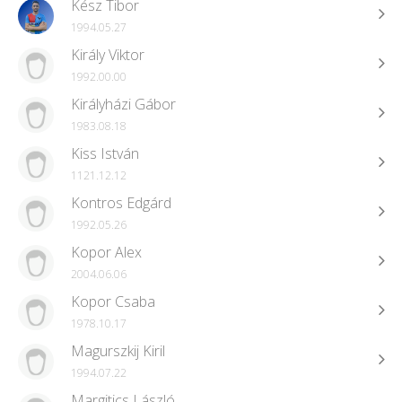
Kész Tibor
1994.05.27
Király Viktor
1992.00.00
Királyházi Gábor
1983.08.18
Kiss István
1121.12.12
Kontros Edgárd
1992.05.26
Kopor Alex
2004.06.06
Kopor Csaba
1978.10.17
Magurszkij Kiril
1994.07.22
Margitics László