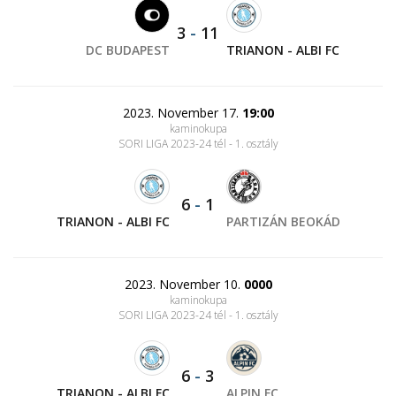
3
-
11
DC BUDAPEST
TRIANON - ALBI FC
2023. November 17.
19:00
kaminokupa
SORI LIGA 2023-24 tél - 1. osztály
6
-
1
TRIANON - ALBI FC
PARTIZÁN BEOKÁD
2023. November 10.
0000
kaminokupa
SORI LIGA 2023-24 tél - 1. osztály
6
-
3
TRIANON - ALBI FC
ALPIN FC