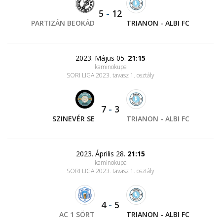
5
-
12
PARTIZÁN BEOKÁD
TRIANON - ALBI FC
2023. Május 05.
21:15
kaminokupa
SORI LIGA 2023. tavasz 1. osztály
7
-
3
SZINEVÉR SE
TRIANON - ALBI FC
2023. Április 28.
21:15
kaminokupa
SORI LIGA 2023. tavasz 1. osztály
4
-
5
AC 1 SÖRT
TRIANON - ALBI FC