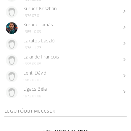
Kurucz Krisztián
1976.07.01
Kurucz Tamás
1985.10.09
Lakatos László
1976.11.27
Lalande Francois
1995.09.05
Lenti Dávid
1982.02.02
Ligacs Béla
1973.01.08
LEGUTÓBBI MECCSEK