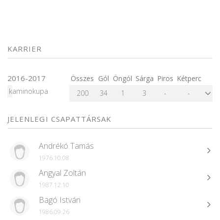
KARRIER
2016-2017
Összes
Gól
Öngól
Sárga
Piros
Kétperc
kaminokupa
200
34
1
3
-
-
JELENLEGI CSAPATTÁRSAK
Andrékó Tamás
1976.10.08
Angyal Zoltán
1987.12.10
Bagó István
1986.09.26