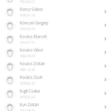
1994.02.11
Koncz Gábor
1990.01.16
Könczei Gergely
1900.00.00
Kovács Marcell
1994.01.01
Kovács Viktor
1989.09.03
Kovács Zoltán
1981.12.25
Kovács Zsolt
1978.09.10
Kugli Csaba
1979.02.14
Kun Zoltán
1991.08.20