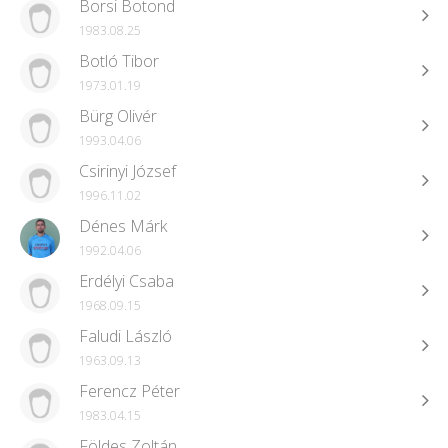
Borsi Botond
1983.08.25
Botló Tibor
1973.01.19
Bürg Olivér
1993.04.06
Csirinyi József
1996.11.02
Dénes Márk
1992.04.06
Erdélyi Csaba
1968.09.15
Faludi László
1963.09.13
Ferencz Péter
1983.04.15
Földes Zoltán