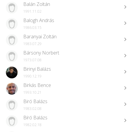
Balán Zoltán
1991.11.02
Balogh András
1986.03.15
Baranyai Zoltán
1983.07.29
Bársony Norbert
1973.07.08
Birinyi Balázs
1990.12.19
Birkás Bence
1993.10.21
Biró Balázs
1983.02.08
Bíró Balázs
1982.02.18