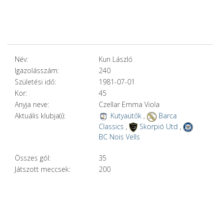
Név:
Kun László
Igazolásszám:
240
Születési idő:
1981-07-01
Kor:
45
Anyja neve:
Czellar Emma Viola
Aktuális klubja(i):
Kutyaütők
,
Barca
Classics
,
Skorpió Utd
,
BC Nois Vells
Összes gól:
35
Játszott meccsek:
200