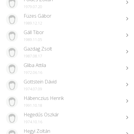
1979.07.20
Füzes Gábor
1989.12.12
Gáll Tibor
1989.11.05
Gazdag Zsolt
1987.08.17
Gliba Attila
1972.06.16
Gottstein Dávid
1974.07.09
Hábenczius Henrik
1991.10.18
Hegedűs Oszkár
1974.10.16
Hegyi Zoltán