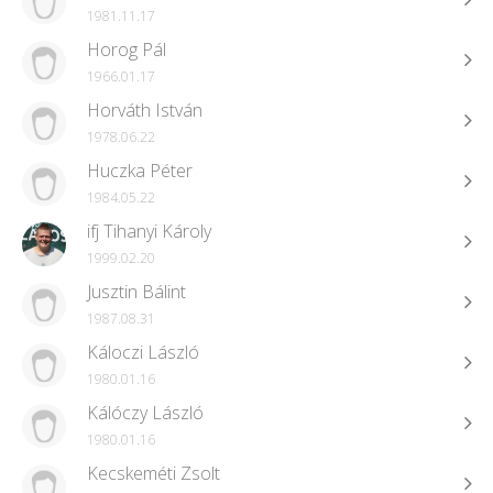
1981.11.17
Horog Pál
1966.01.17
Horváth István
1978.06.22
Huczka Péter
1984.05.22
ifj Tihanyi Károly
1999.02.20
Jusztin Bálint
1987.08.31
Káloczi László
1980.01.16
Kálóczy László
1980.01.16
Kecskeméti Zsolt