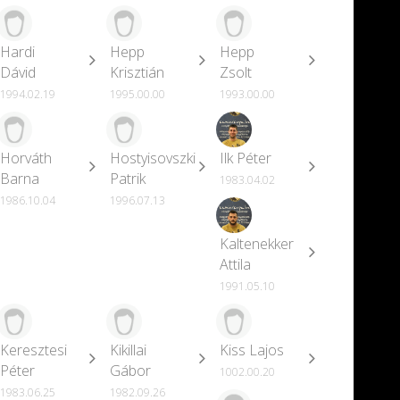
Hardi
Hepp
Hepp
Dávid
Krisztián
Zsolt
1994.02.19
1995.00.00
1993.00.00
Horváth
Hostyisovszki
Ilk Péter
Barna
Patrik
1983.04.02
1986.10.04
1996.07.13
Kaltenekker
Attila
1991.05.10
Keresztesi
Kikillai
Kiss Lajos
Péter
Gábor
1002.00.20
1983.06.25
1982.09.26