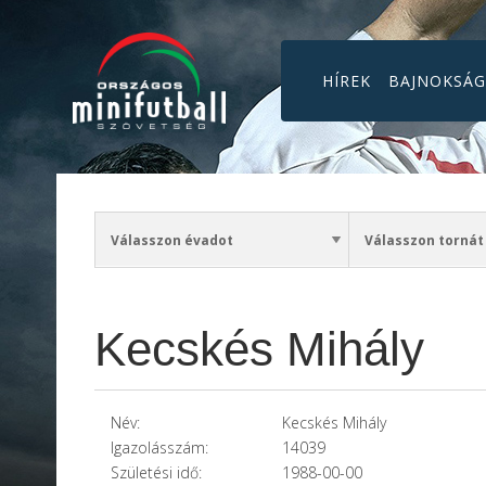
HÍREK
BAJNOKSÁ
Kecskés Mihály
Név:
Kecskés Mihály
Igazolásszám:
14039
Születési idő:
1988-00-00