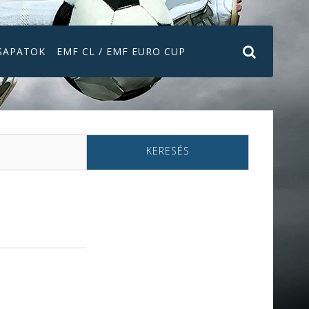
SAPATOK
EMF CL / EMF EURO CUP
KERESÉS