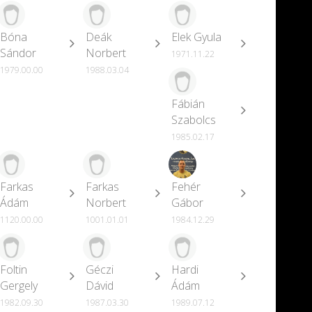
Bóna
Deák
Elek Gyula
Sándor
Norbert
1971.11.22
1979.00.00
1988.03.04
Fábián
Szabolcs
1985.02.17
Farkas
Farkas
Fehér
Ádám
Norbert
Gábor
1120.00.00
1001.01.01
1984.12.29
Foltin
Géczi
Hardi
Gergely
Dávid
Ádám
1982.09.30
1987.03.30
1989.07.12