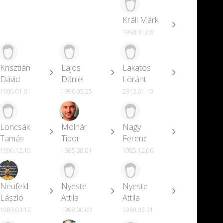
Králl Márk
1998.01.08
Krisztián
Lajos
Lakatos
Dávid
Dániel
Lóránt
1900.01.01
1996.05.25
2312.01.10
Loncsák
Molnár
Nagy
Tamás
Tibor
Ferenc
1990.12.19
1985.08.01
1985.12.06
Neufeld
Nyeste
Nyeste
László
Attila
Attila
1983.03.12
1988.00.00
1969.05.31