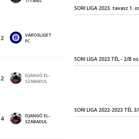
TITANS
SORI LIGA 2023. tavasz 1. o
.
VÁROSLIGET
-
2
FC
SORI LIGA 2023.TÉL - 2/B os
DJANGÓ EL-
-
2
SZABADUL
.
SORI LIGA 2022-2023 TÉL 3
DJANGÓ EL-
-
4
SZABADUL
.