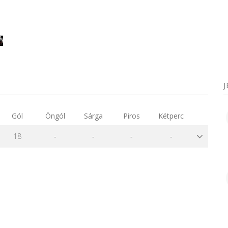
Gól
Öngól
Sárga
Piros
Kétperc
18
-
-
-
-