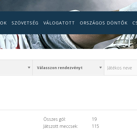
GOK
SZÖVETSÉG
VÁLOGATOTT
ORSZÁGOS DÖNTŐK
C
Összes gól:
19
Játszott meccsek:
115