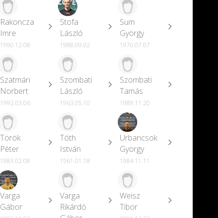
Rakoncza
Stofa
Sum
Imre
László
György
1990.12.08
1988.09.02
1970.07.07
Szatmári
Szombati
Szombati
Norbert
László
Tamás
1992.03.06
1963.05.10
1989.11.20
Török
Tóth
Urbancsok
Péter
István
György
1983.02.08
1961.01.18
1984.11.11
Varga
Varga
Weisz
Gábor
Rikárdó
Tibor