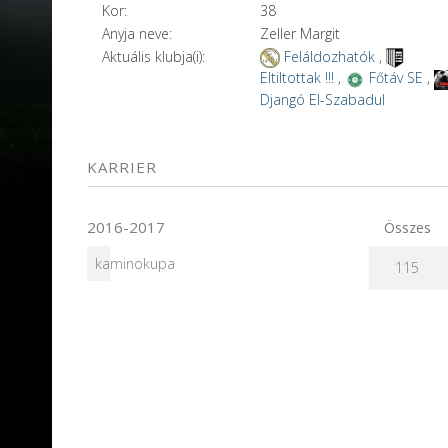
Kor:
38
Anyja neve:
Zeller Margit
Aktuális klubja(i):
Feláldozhatók
,
Eltiltottak !!!
,
Főtáv SE
,
Djangó El-Szabadul
KARRIER
2016-2017
Összes
kaminokupa
115