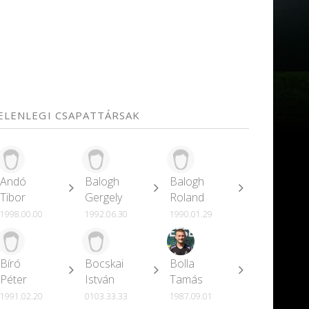
JELENLEGI CSAPATTÁRSAK
Andó
Balogh
Balogh
Tibor
Gergely
Roland
1998.00.00
1992.06.30
1990.01.29
Bíró
Bocskai
Bolla
Péter
István
Tamás
1991.02.20
0103.33.33
1987.09.01